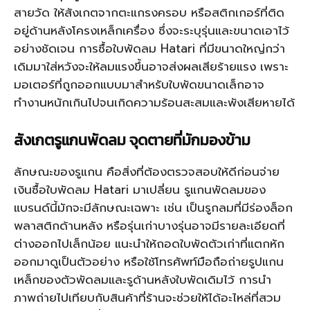
สายวัด ให้สังเกตจากตะแกรงครอบ หรือสติกเกอร์ที่ติด
อยู่ด้านหลังโครงเหล็กเครื่อง ซึ่งจะระบุรุ่นและขนาดเอาไว้
อย่างชัดเจน การซื้อใบพัดลม Hatari ที่มีขนาดใหญ่กว่า
เดิมมาใส่หวังจะให้ลมแรงขึ้นอาจส่งผลเสียร้ายแรง เพราะ
มอเตอร์ที่ถูกออกแบบมาสำหรับใบพัดขนาดเล็กอาจ
ทำงานหนักเกินไปจนเกิดความร้อนสะสมและพังเสียหายได้
สังเกตรูแกนพัดลม จุดตายที่มักมองข้าม
ลักษณะของรูแกน คือสิ่งที่ต้องตรวจสอบให้ดีก่อนจ่าย
เงินซื้อใบพัดลม Hatari มาเปลี่ยน รูแกนพัดลมของ
แบรนด์นี้มักจะมีลักษณะเฉพาะ เช่น เป็นรูกลมที่มีร่องล็อก
พลาสติกด้านหลัง หรือรุ่นเก่าบางรุ่นอาจมีรายละเอียดที่
ต่างออกไปเล็กน้อย แนะนำให้ถอดใบพัดตัวเก่าที่แตกหัก
ออกมาดูเป็นตัวอย่าง หรือใช้โทรศัพท์มือถือถ่ายรูปแกน
เหล็กของตัวพัดลมและรูด้านหลังใบพัดเดิมไว้ การนำ
ภาพถ่ายไปเทียบกับสินค้าที่ร้านจะช่วยให้ได้อะไหล่ที่สวม