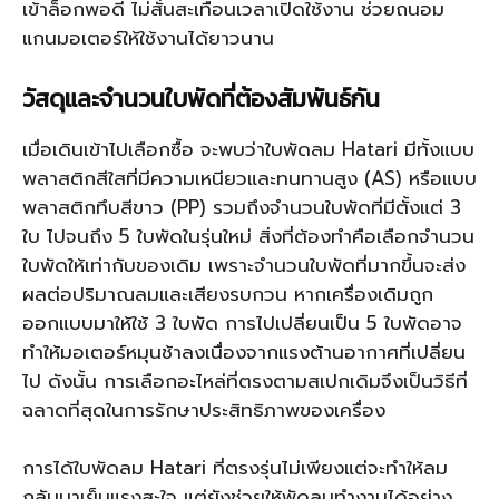
เข้าล็อกพอดี ไม่สั่นสะเทือนเวลาเปิดใช้งาน ช่วยถนอม
แกนมอเตอร์ให้ใช้งานได้ยาวนาน
วัสดุและจำนวนใบพัดที่ต้องสัมพันธ์กัน
เมื่อเดินเข้าไปเลือกซื้อ จะพบว่าใบพัดลม Hatari มีทั้งแบบ
พลาสติกสีใสที่มีความเหนียวและทนทานสูง (AS) หรือแบบ
พลาสติกทึบสีขาว (PP) รวมถึงจำนวนใบพัดที่มีตั้งแต่ 3
ใบ ไปจนถึง 5 ใบพัดในรุ่นใหม่ สิ่งที่ต้องทำคือเลือกจำนวน
ใบพัดให้เท่ากับของเดิม เพราะจำนวนใบพัดที่มากขึ้นจะส่ง
ผลต่อปริมาณลมและเสียงรบกวน หากเครื่องเดิมถูก
ออกแบบมาให้ใช้ 3 ใบพัด การไปเปลี่ยนเป็น 5 ใบพัดอาจ
ทำให้มอเตอร์หมุนช้าลงเนื่องจากแรงต้านอากาศที่เปลี่ยน
ไป ดังนั้น การเลือกอะไหล่ที่ตรงตามสเปกเดิมจึงเป็นวิธีที่
ฉลาดที่สุดในการรักษาประสิทธิภาพของเครื่อง
การได้ใบพัดลม Hatari ที่ตรงรุ่นไม่เพียงแต่จะทำให้ลม
กลับมาเย็นแรงสะใจ แต่ยังช่วยให้พัดลมทำงานได้อย่าง