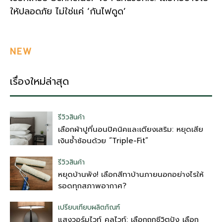
ให้ปลอดภัย ไม่ใช่แค่ ‘กันไฟดูด’
NEW
เรื่องใหม่ล่าสุด
รีวิวสินค้า
เลือกผ้าปูที่นอนปิคนิคและเตียงเสริม: หยุดเสีย
เงินซ้ำซ้อนด้วย “Triple-Fit”
รีวิวสินค้า
หยุดบ้านพัง! เลือกสีทาบ้านภายนอกอย่างไรให้
รอดทุกสภาพอากาศ?
เปรียบเทียบผลิตภัณฑ์
แสงวอร์มไวท์ คูลไวท์: เลือกถูกชีวิตปัง เลือก