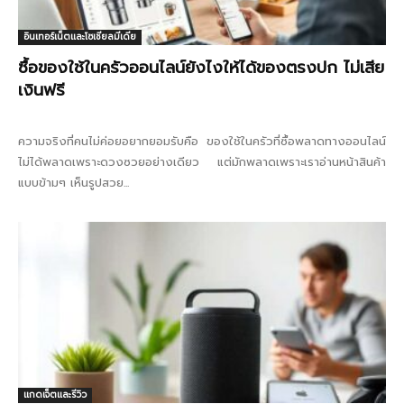
อินเทอร์เน็ตและโซเชียลมีเดีย
ซื้อของใช้ในครัวออนไลน์ยังไงให้ได้ของตรงปก ไม่เสีย
เงินฟรี
ความจริงที่คนไม่ค่อยอยากยอมรับคือ ของใช้ในครัวที่ซื้อพลาดทางออนไลน์
ไม่ได้พลาดเพราะดวงซวยอย่างเดียว แต่มักพลาดเพราะเราอ่านหน้าสินค้า
แบบข้ามๆ เห็นรูปสวย...
แกดเจ็ตและรีวิว