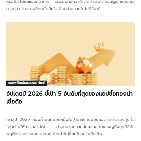
หรือโปรโมชันแรงกว่าใคร แต่แข่งกันที่ว่าใครเล่าเรื่องได้ชวนดูและชวนเชื่อ
มากกว่า ในสนามที่คนตัดสินใจเลื่อนผ่านภายในไม่กี่วินาที...
แอปพลิเคชันและซอฟต์แวร์
อัปเดตปี 2026 ชี้เป้า 5 อันดับที่สุดของแอปซื้อทองน่า
เชื่อถือ
เข้าสู่ปี 2026 ทองคำยังคงยืนหนึ่งในฐานะสินทรัพย์ปลอดภัยที่นักลงทุนทั่ว
โลกต่างให้ความสำคัญ ท่ามกลางความผันผวนของเศรษฐกิจยุคดิจิทัล
พฤติกรรมการลงทุนของคนไทยได้เปลี่ยนไปอย่างสิ้นเชิง...