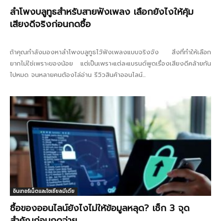
ลำโพงบลูทูธสำหรับสายฟังเพลง เลือกยังไงให้คุ้ม
เสียงดีจริงก่อนกดซื้อ
ถ้าคุณกำลังมองหาลำโพงบลูทูธไว้ฟังเพลงแบบจริงจัง สิ่งที่ทำให้เลือก
ยากไม่ใช่เพราะของน้อย แต่เป็นเพราะแต่ละแบรนด์พูดเรื่องเสียงดีคล้ายกัน
ไปหมด จนหลายคนต้องไล่อ่าน รีวิวสินค้าออนไลน์...
อินเทอร์เน็ตและโซเชียลมีเดีย
ซื้อของออนไลน์ยังไงไม่ให้ข้อมูลหลุด? เช็ก 3 จุด
สำคัญก่อนกดจ่าย