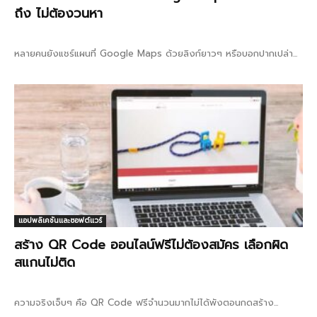
ถึง ไม่ต้องวนหา
หลายคนยังแชร์แผนที่ Google Maps ด้วยลิงก์ยาวๆ หรือบอกปากเปล่า...
แอปพลิเคชันและซอฟต์แวร์
สร้าง QR Code ออนไลน์ฟรีไม่ต้องสมัคร เลือกผิด
สแกนไม่ติด
ความจริงเจ็บๆ คือ QR Code ฟรีจำนวนมากไม่ได้พังตอนกดสร้าง...