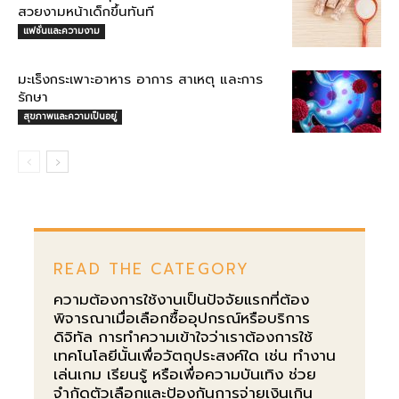
สวยงามหน้าเด็กขึ้นทันที
แฟชั่นและความงาม
มะเร็งกระเพาะอาหาร อาการ สาเหตุ และการ
รักษา
สุขภาพและความเป็นอยู่
READ THE CATEGORY
ความต้องการใช้งานเป็นปัจจัยแรกที่ต้อง
พิจารณาเมื่อเลือกซื้ออุปกรณ์หรือบริการ
ดิจิทัล การทำความเข้าใจว่าเราต้องการใช้
เทคโนโลยีนั้นเพื่อวัตถุประสงค์ใด เช่น ทำงาน
เล่นเกม เรียนรู้ หรือเพื่อความบันเทิง ช่วย
จำกัดตัวเลือกและป้องกันการจ่ายเงินเกิน