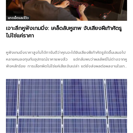
แกดเจ็ตและรีวิว
เจาะลึกหูฟังเกมมิ่ง: เคล็ดลับหูเทพ จับเสียงฝีเท้าศัตรู
ไม่ใช่แค่ราคา
หูฟังเกมมิ่งราคาสูงไม่ได้การันตีว่าคุณจะได้ยินเสียงฝีเท้าศัตรูชัดขึ้นเสมอไป
หลายคนลงทุนกับอุปกรณ์ราคาแพงลิ่ว แต่กลับพบว่าผลลัพธ์ไม่ต่างจากหู
ฟังหลักร้อย การเลือกผิดไม่ใช่แค่เสียเงินเปล่า แต่ยังส่งผลต่อผลงานในเกม
อย่างมหาศาล ...