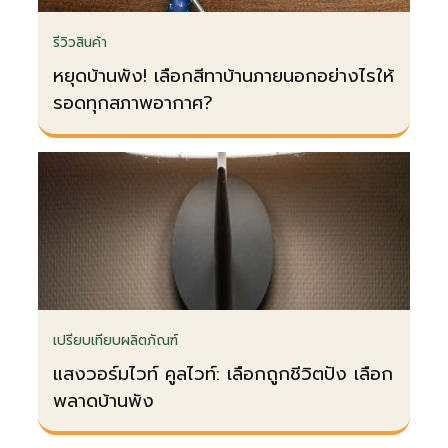
และค่าใช้จ่ายซ่อมบำรุงที่ไม่จำเป็น แกะรอย
รีวิวสินค้า
เบรกเกอร์สองยักษ์ใหญ่: Schneider และ
Panasonic การเลือกเบรกเกอร์ต้องเข้าใจ
หยุดบ้านพัง! เลือกสีทาบ้านภายนอกอย่างไรให้
รอดทุกสภาพอากาศ?
ปรัชญาการออกแบบของแต่ละแบรนด์
Schneider Electric ผู้เชี่ยวชาญด้านการ
จัดการพลังงาน เน้นความแข็งแกร่ง น่า
เชื่อถือ และเทคโนโลยีขั้นสูง เหมาะสำหรับ
อุตสาหกรรมหนักและอาคารขนาดใหญ่ ใน
ขณะที่ Panasonic จากญี่ปุ่น โดดเด่นด้าน
คุณภาพมาตรฐานสูง ความคุ้มค่า และการ
ใช้งานง่าย ซึ่งตอบโจทย์ที่อยู่อาศัยและ
อาคารพาณิชย์ขนาดกลาง…
เปรียบเทียบผลิตภัณฑ์
แสงวอร์มไวท์ คูลไวท์: เลือกถูกชีวิตปัง เลือก
พลาดบ้านพัง