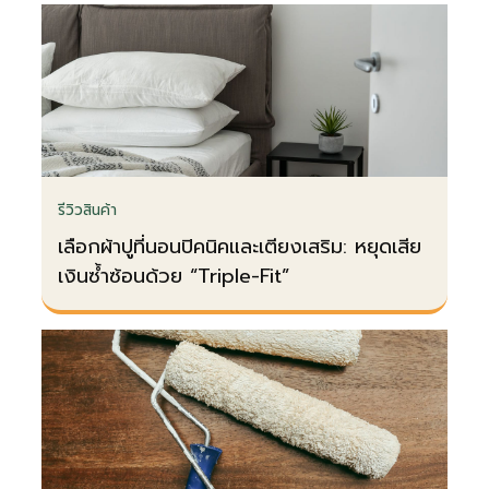
จากแค่ ‘ใช้ได้' ในหลายสถานการณ์ คนส่วน
ใหญ่มักคิดว่าเบรกเกอร์ทุกตัวทำงาน
เหมือนกัน ทำให้การตัดสินใจแบบผิวเผิน
โดยอิงแค่ชื่อเสียงหรือราคาถูกที่สุด ไม่
สามารถป้องกันปัญหาไฟตก ไฟเกิน หรือ
ไฟรั่วได้ การทำความเข้าใจความแตกต่าง
ของเบรกเกอร์ Schneider Panasonic จะ
รีวิวสินค้า
ช่วยประหยัดเงินในระยะยาวและเพิ่มความ
เลือกผ้าปูที่นอนปิคนิคและเตียงเสริม: หยุดเสีย
ปลอดภัยอย่างไม่น่าเชื่อ ตลาดเบรกเกอร์
เงินซ้ำซ้อนด้วย “Triple-Fit”
ไทยมีผู้เล่นหลักจำกัด ทำให้ผู้บริโภคยึดติด
กับแบรนด์คุ้นเคย หรือตามช่างแนะนำโดย
ไม่ตั้งคำถาม การเปรียบเทียบแค่ราคาหรือ
ขนาดละเลยมาตรฐานการผลิต ความ
ทนทาน และเทคโนโลยีภายใน ซึ่งเป็นหัวใจ
สำคัญที่กำหนดประสิทธิภาพและความ
ปลอดภัย นี่คือจุดเริ่มต้นของข้อผิดพลาด