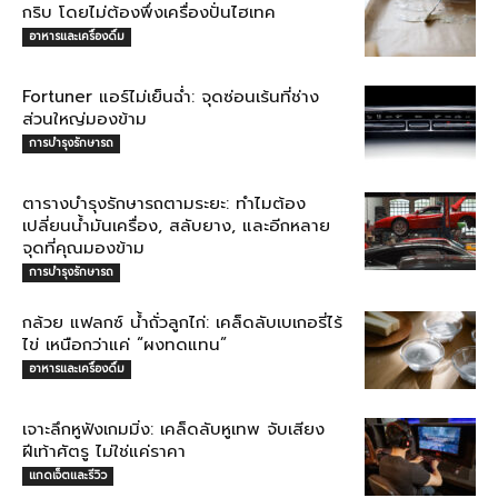
กริบ โดยไม่ต้องพึ่งเครื่องปั่นไฮเทค
อาหารและเครื่องดื่ม
Fortuner แอร์ไม่เย็นฉ่ำ: จุดซ่อนเร้นที่ช่าง
ส่วนใหญ่มองข้าม
การบำรุงรักษารถ
ตารางบำรุงรักษารถตามระยะ: ทำไมต้อง
เปลี่ยนน้ำมันเครื่อง, สลับยาง, และอีกหลาย
จุดที่คุณมองข้าม
การบำรุงรักษารถ
กล้วย แฟลกซ์ น้ำถั่วลูกไก่: เคล็ดลับเบเกอรี่ไร้
ไข่ เหนือกว่าแค่ “ผงทดแทน”
อาหารและเครื่องดื่ม
เจาะลึกหูฟังเกมมิ่ง: เคล็ดลับหูเทพ จับเสียง
ฝีเท้าศัตรู ไม่ใช่แค่ราคา
แกดเจ็ตและรีวิว