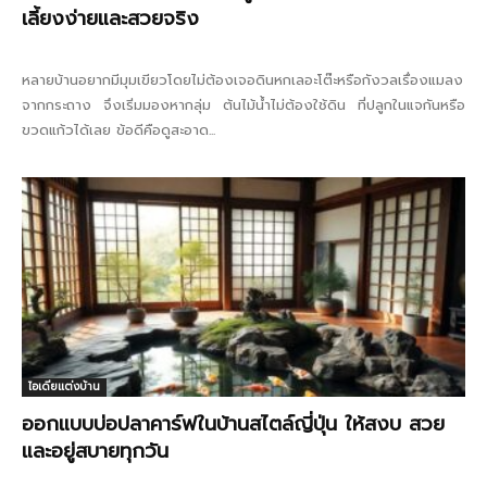
เลี้ยงง่ายและสวยจริง
หลายบ้านอยากมีมุมเขียวโดยไม่ต้องเจอดินหกเลอะโต๊ะหรือกังวลเรื่องแมลง
จากกระถาง จึงเริ่มมองหากลุ่ม ต้นไม้น้ำไม่ต้องใช้ดิน ที่ปลูกในแจกันหรือ
ขวดแก้วได้เลย ข้อดีคือดูสะอาด...
ไอเดียแต่งบ้าน
ออกแบบบ่อปลาคาร์ฟในบ้านสไตล์ญี่ปุ่น ให้สงบ สวย
และอยู่สบายทุกวัน