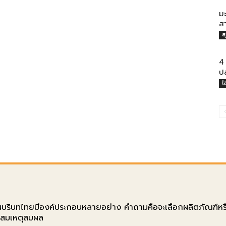
ม
ส
ส
4 
ป
ไ
ตในบริบทไทยมีองค์ประกอบหลายอย่าง คำถามคือจะเลือกผลิตภัณฑ์หร
่สมเหตุสมผล