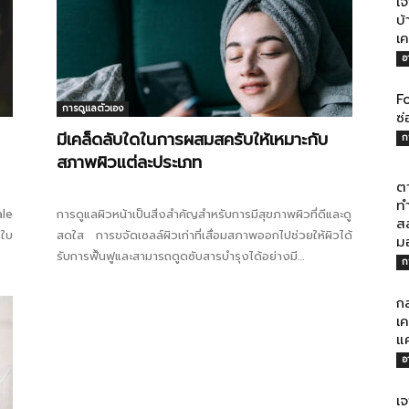
เจ
บ้
เค
อ
Fo
การดูแลตัวเอง
ไทย
ซ่
มีเคล็ดลับใดในการผสมสครับให้เหมาะกับ
ก
สภาพผิวแต่ละประเภท
ต
ทำ
ale
การดูแลผิวหน้าเป็นสิ่งสำคัญสำหรับการมีสุขภาพผิวที่ดีและดู
ส
สบาย(ดอท)คอม
กใบ
สดใส การขจัดเซลล์ผิวเก่าที่เสื่อมสภาพออกไปช่วยให้ผิวได้
ม
รับการฟื้นฟูและสามารถดูดซับสารบำรุงได้อย่างมี
ก
ประสิทธิภาพ หนึ่งในวิธีที่นิยมคือการใช้สครับ แต่หลายคน
กังวลเรื่องสารเคมีและผลข้างเคียง การทำสครับผิวหน้าจาก
กล
ส่วนผสมธรรมชาติจึงเป็นทางเลือกที่ปลอดภัยและได้ผล ไม่
เค
แ
เพียงแต่ช่วยขจัดเซลล์ผิวเก่า...
อ
เจ