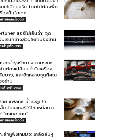
าะลึกความจริง: ทำเนยถั่วเองที่
านให้เนียนกริบ โดยไม่ต้องพึ่ง
รื่องปั่นไฮเทค
าหารและเครื่องดื่ม
rtuner แอร์ไม่เย็นฉ่ำ: จุด
อนเร้นที่ช่างส่วนใหญ่มองข้าม
ารบำรุงรักษารถ
ารางบำรุงรักษารถตามระยะ:
ไมต้องเปลี่ยนน้ำมันเครื่อง,
ลับยาง, และอีกหลายจุดที่คุณ
องข้าม
ารบำรุงรักษารถ
้วย แฟลกซ์ น้ำถั่วลูกไก่:
ล็ดลับเบเกอรี่ไร้ไข่ เหนือกว่า
ค่ “ผงทดแทน”
าหารและเครื่องดื่ม
าะลึกหูฟังเกมมิ่ง: เคล็ดลับหู