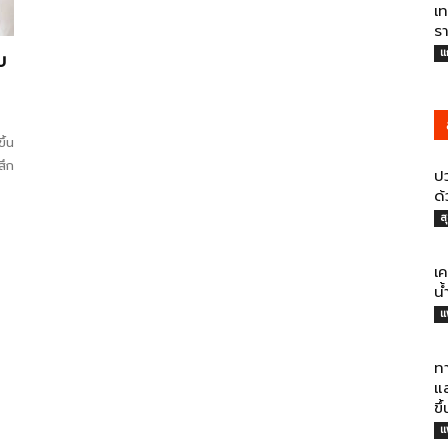
เท
ร
แ
บ
ึ้น
สึก
ปว
ด
ส
เ
น
แ
ท
แ
ขึ
แ