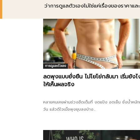
ว่าการดูแลตัวเองไม่ใช่แค่เรื่องของราคาแ
การดูแลตัวเอง
ลดพุงแบบยั่งยืน ไม่โยโย่กลับมา เริ่มยังไ
ให้เห็นผลจริง
หลายคนเคยผ่านช่วงฮึดเต็มที่ งดแป้ง อดเย็น ชั่งน้ำหนัก
วัน แล้วดีใจเมื่อพุงยุบลงบ้าง...