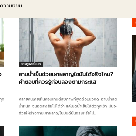
ละความนิยม
รู้
วา
การดูแลตัวเอง
ง
อาบน้ำเย็นช่วยเผาผลาญไขมันได้จริงไหม?
คำตอบที่ควรรู้ก่อนลองตามกระแส
ไร
ทุก
หลายคนเคยเห็นคอนเทนต์สุขภาพที่พูดถึงแนวคิด อาบน้ำลด
น้ำหนัก จนอดสงสัยไม่ได้ว่า แค่เปิดน้ำเย็นใส่ตัวทุกเช้า มันจะ
ช่วยให้ร่างกายเผาผลาญไขมันดีขึ้นจริงหรือไม่...
ตี้