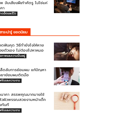
พ จับเสียงฝีเท้าศัตรู ไม่ใช่แค่
าคา
กดเจ็ตและรีวิว
สาระน่ารู้ ยอดนิยม
ดฟันคุด วิธีทำยังไงให้หาย
้วยตัวเอง ไม่ต้องไปหาหมอ
ุขภาพและความเป็นอยู่
คล็ดลับการย้อมผม แก้ปัญหา
้ำยาย้อมผมติดมือ
ฟชั่นและความงาม
านาคา สรรพคุณมากมายใช้
ล้วผิวพรรณสวยงามหน้าเด็ก
้นทันที
ฟชั่นและความงาม