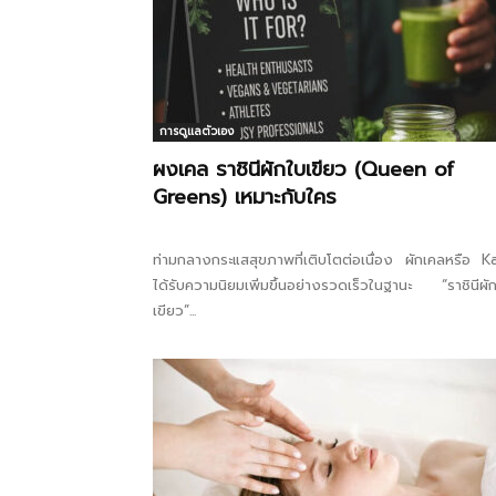
การดูแลตัวเอง
ผงเคล ราชินีผักใบเขียว (Queen of
Greens) เหมาะกับใคร
ท่ามกลางกระแสสุขภาพที่เติบโตต่อเนื่อง ผักเคลหรือ K
ได้รับความนิยมเพิ่มขึ้นอย่างรวดเร็วในฐานะ “ราชินีผั
เขียว”...