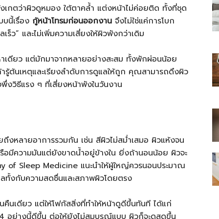
งเกตว่าผิวดูหมอง ใต้ตาคล้ำ แต่งหน้าไม่ค่อยติด ทั้งที่ชุด
บนี้เรื่อง
กู้หน้าโทรมก่อนออกงาน
จึงไม่ใช่แค่การโบก
เร็ว” และไม่เพิ่มความเสี่ยงให้ผิวพังกว่าเดิม
ญหาเดียว แต่มักมาจากหลายอย่างสะสม ทั้งพักผ่อนน้อย
ไทย
ถ้ารู้ต้นเหตุและเรียงลำดับการดูแลให้ถูก คุณสามารถดึงผิว
ึ่งวิธีแรง ๆ ที่เสี่ยงหน้าพังในวันงาน
สบาย(ดอท)คอม
ยถึงหลายอาการรวมกัน เช่น สีผิวไม่สม่ำเสมอ ผิวแห้งจน
รือมีความมันแต่ยังขาดน้ำอยู่ข้างใน ยิ่งถ้านอนน้อย ผิวจะ
emy of Sleep Medicine แนะนำให้ผู้ใหญ่ควรนอนประมาณ
ลทั้งกับความสดชื่นและสภาพผิวโดยตรง
เดียว แต่ให้โฟกัสสิ่งที่ทำให้หน้าดูดีขึ้นทันที ได้แก่
4 อย่างนี้ดีขึ้น ต่อให้ยังไม่สมบูรณ์แบบ ผิวก็จะดูสดขึ้น