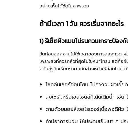
อย่างเห็นได้ชัดในภาพรวม
ถ้ามีเวลา 1 วัน ควรเริ่มจากอะไร
1) รีเซ็ตผิวแบบไม่รบกวนเกราะป้องกั
วันก่อนออกงานไม่ใช่เวลาของการลองกรด ผลัดเซ
เพราะสิ่งที่ควรกลัวที่สุดไม่ใช่หน้าโทรม แต่คือ
กลับสู่รูทีนเรียบง่าย เน้นล้างหน้าให้อ่อนโยน เ
ใช้คลีนเซอร์อ่อนโยน ไม่ล้างจนผิวเอี๊ยด
ลงเซรั่มหรือเอสเซนส์ที่เน้นเติมน้ำ เช่
ตามด้วยมอยส์เจอไรเซอร์เนื้อพอดีผิว ไ
ถ้ามีอาการบวม ให้ประคบเย็นเบา ๆ ป