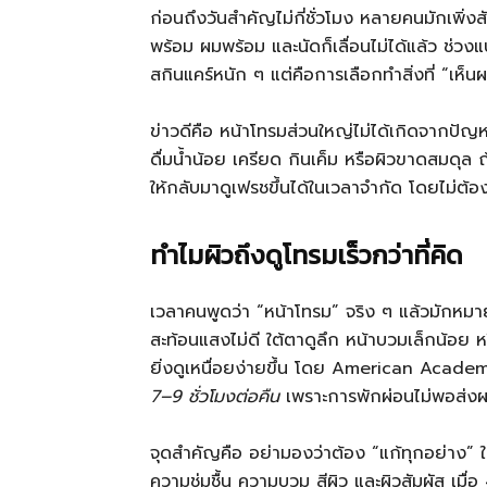
ก่อนถึงวันสำคัญไม่กี่ชั่วโมง หลายคนมักเพิ่งสั
พร้อม ผมพร้อม และนัดก็เลื่อนไม่ได้แล้ว ช่วงแบ
สกินแคร์หนัก ๆ แต่คือการเลือกทำสิ่งที่ “เห็นผล
ข่าวดีคือ หน้าโทรมส่วนใหญ่ไม่ได้เกิดจากปั
ดื่มน้ำน้อย เครียด กินเค็ม หรือผิวขาดสมดุล 
ให้กลับมาดูเฟรชขึ้นได้ในเวลาจำกัด โดยไม่ต้องพ
ทำไมผิวถึงดูโทรมเร็วกว่าที่คิด
เวลาคนพูดว่า “หน้าโทรม” จริง ๆ แล้วมักหมา
สะท้อนแสงไม่ดี ใต้ตาดูลึก หน้าบวมเล็กน้อย ห
ยิ่งดูเหนื่อยง่ายขึ้น โดย American Acad
7–9 ชั่วโมงต่อคืน
เพราะการพักผ่อนไม่พอส่งผ
จุดสำคัญคือ อย่ามองว่าต้อง “แก้ทุกอย่าง” ในคืน
ความชุ่มชื้น ความบวม สีผิว และผิวสัมผัส เมื่อ 