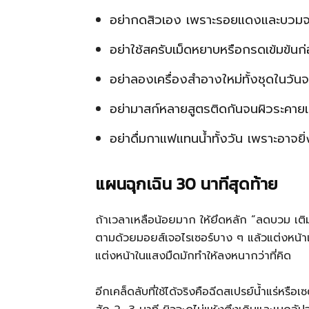
อย่ากดสิวเอง เพราะรอยแดงและบวมจะ
อย่าใช้สครับเม็ดหยาบหรือกรดเข้มข้นก
อย่าลองเครื่องสำอางใหม่ทั้งชุดในวันจ
อย่ามาสก์หลายสูตรติดกันจนผิวระคายเ
อย่าดื่มกาแฟแทนน้ำทั้งวัน เพราะอาจยิ่ง
แผนฉุกเฉิน 30 นาทีสุดท้าย
ถ้าเวลาเหลือน้อยมาก ให้ยึดหลัก “ลดบวม เติมชุ
ตามด้วยมอยส์เจอไรเซอร์บาง ๆ แล้วแต่งหน้าแ
แต่งหน้าในแสงมืดมักทำให้ลงหนากว่าที่คิด
อีกเคล็ดลับที่ใช้ได้จริงคือฉีดสเปรย์น้ำแร่หรื