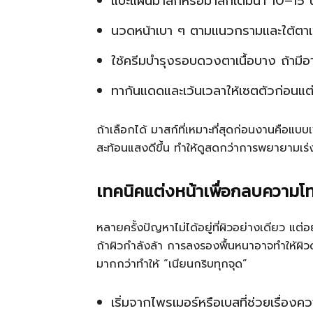
แปะแผ่นมาสก์หรือมาสก์เติมน้ำ 10–15 
นวดหน้าเบา ๆ ตามแนวกรามและใต้ตา
ใช้ครีมบำรุงรอบดวงตาเนื้อบาง ถ้ามี
ทากันแดดและเว้นเวลาให้เซตตัวก่อนแต
ถ้าเลือกได้ มาสก์ที่เหมาะที่สุดก่อนงานคือแบบเพ
สะท้อนแสงดีขึ้น ทำให้ดูสดกว่าการพยายามเร่
เทคนิคแต่งหน้าเพื่อกลบความโ
หลายครั้งปัญหาไม่ได้อยู่ที่ผิวอย่างเดียว แต่
ถ้าผิวกำลังล้า การลงรองพื้นหนาอาจทำให้ผิวดูแ
มากกว่าทำให้ “เนียนกริบทุกจุด”
เริ่มจากไพรเมอร์หรือเบสที่ช่วยเรื่องคว