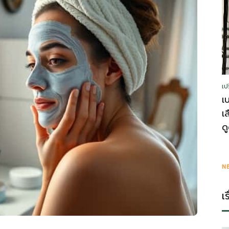
รู้
เป
วา
เ
เ
ด
ไร
N
เ
ตี้