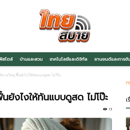
ฟ์สไตล์
บ้านและสวน
เทคโนโลยีและดิจิทัล
ยานยนต์และการขับข
สาระ
้งานใหญ่ ฟื้นยังไงให้ทันแบบดูสด ไม่โป๊ะ
F
้นยังไงให้ทันแบบดูสด ไม่โป๊ะ
เร
น่า
13