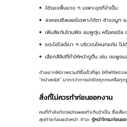
ใช้รองพื้นบาง ๆ เฉพาะจุดที่จำเป็น
ลงคอนซีลเลอร์เฉพาะใต้ตา ข้างจมูก
เพิ่มสีแก้มโทนพีช ชมพูตุ่น หรือคอรัล เ
แตะไฮไลต์เบา ๆ บริเวณโหนกแก้ม ไม่ต
เลือกสีลิปที่ทำให้หน้าดูตื่น เช่น ชมพูอม
ถ้าอยากให้ภาพรวมดีขึ้นเร็วที่สุด ให้โฟกัสดว
“หน้าสดใส” มากกว่าการปกปิดทุกกระหรือทุกร
สิ่งที่ไม่ควรทำก่อนออกงาน
คนที่กำลังกังวลมักเผลอทำเกินจำเป็น ซึ่งเสี่
สุดท้ายก่อนแต่งหน้า ถ้าจะ
กู้หน้าโทรมก่อนอ