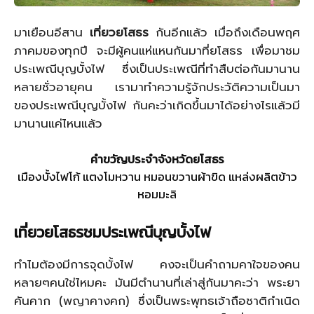
มาเยือนอีสาน
เที่ยวยโสธร
กันอีกแล้ว เมื่อถึงเดือนพฤศ
ภาคมของทุกปี จะมีผู้คนแห่แหนกันมาที่ยโสธร เพื่อมาชม
ประเพณีบุญบั้งไฟ ซึ่งเป็นประเพณีที่ทำสืบต่อกันมานาน
หลายชั่วอายุคน เรามาทำความรู้จักประวัติความเป็นมา
ของประเพณีบุญบั้งไฟ กันคะว่าเกิดขึ้นมาได้อย่างไรแล้วมี
มานานแค่ไหนแล้ว
คําขวัญประจําจังหวัดยโสธร
เมืองบั้งไฟโก้ แตงโมหวาน หมอนขวานผ้าขิด แหล่งผลิตข้าว
หอมมะลิ
เที่ยวยโสธรชมประเพณีบุญบั้งไฟ
ทำไมต้องมีการจุดบั้งไฟ คงจะเป็นคำถามคาใจของคน
หลายๆคนใช่ไหมคะ มันมีตำนานที่เล่าสู่กันมาคะว่า พระยา
คันคาก (พญาคางคก) ซึ่งเป็นพระพุทธเจ้าถือชาติกำเนิด