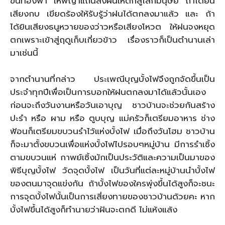
ขึ้นท้องฟ้า ให้พญาแถนสั่งฝนให้ตกสู่โลกมนุษย์ ถ้าได้ยิน
เสียงกบ เขียดร้องให้รับรู้ว่าฝนได้ตกลงมาแล้ว และ ถ้า
ได้ยินเสียงธนูหวายของว่าวหรือเสียงโหวต ให้ฝนจงหยุด
ตกเพราะเข้าสู่ฤดูเก็บเกี่ยวข้าว เรื่องราวก็เป็นตำนานเล่า
มาเช่นนี้
จากตำนานที่กล่าว ประเพณีบุญบั้งไฟจึงถูกจัดขึ้นเป็น
ประจำทุกปีเพื่อเป็นการบอกให้ฝนตกลงมาได้แล้วนั้นเอง
ก่อนจะถึงวันงานหรือวันเอาบุญ ชาวบ้านจะช่วยกันสร้าง
ปะรำ หรือ ผาม หรือ ตูบบุญ แม่ครัวก็เตรียมอาหาร ช่าง
ฟ้อนก็เตรียมขบวนรำไว้แห่งบั้งไฟ เมื่อถึงวันโฮม ชาวบ้าน
ก็จะมาตั้งขบวนเพื่อแห่งบั้งไฟไปรอบๆหมู่บ้าน มีการรำเซิ้ง
ตามขบวนแห่ กาพย์เซิ้งมักเป็นประวัติและความเป็นมาของ
พิธีบุญบั้งไฟ วัดจุดบั้งไฟ เป็นวันที่แต่ละหมู่บ้านนำบั้งไฟ
ของตนมาจุดแข่งกัน ถ้าบั้งไฟของใครพุ่งขึ้นได้สูงก็จะชนะ
การจุดบั้งไฟนั้นเป็นการเสี่ยงทายของชาวบ้านด้วยคะ หาก
บั้งไฟขึ้นได้สูงก็ทำนายว่าฝันจะตกดี ไม่แห้งแล้ง