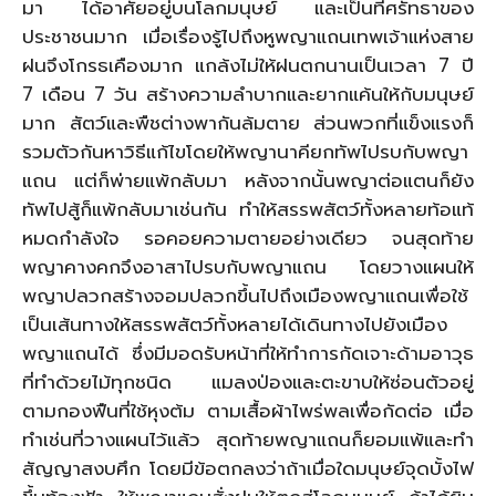
มา ได้อาศัยอยู่บนโลกมนุษย์ และเป็นที่ศรัทธาของ
ประชาชนมาก เมื่อเรื่องรู้ไปถึงหูพญาแถนเทพเจ้าแห่งสาย
ฝนจึงโกรธเคืองมาก แกล้งไม่ให้ฝนตกนานเป็นเวลา 7 ปี
7 เดือน 7 วัน สร้างความลำบากและยากแค้นให้กับมนุษย์
มาก สัตว์และพืชต่างพากันล้มตาย ส่วนพวกที่แข็งแรงก็
รวมตัวกันหาวิธีแก้ไขโดยให้พญานาคียกทัพไปรบกับพญา
แถน แต่ก็พ่ายแพ้กลับมา หลังจากนั้นพญาต่อแตนก็ยัง
ทัพไปสู้ก็แพ้กลับมาเช่นกัน ทำให้สรรพสัตว์ทั้งหลายท้อแท้
หมดกำลังใจ รอคอยความตายอย่างเดียว จนสุดท้าย
พญาคางคกจึงอาสาไปรบกับพญาแถน โดยวางแผนให้
พญาปลวกสร้างจอมปลวกขึ้นไปถึงเมืองพญาแถนเพื่อใช้
เป็นเส้นทางให้สรรพสัตว์ทั้งหลายได้เดินทางไปยังเมือง
พญาแถนได้ ซึ่งมีมอดรับหน้าที่ให้ทำการกัดเจาะด้ามอาวุธ
ที่ทำด้วยไม้ทุกชนิด แมลงป่องและตะขาบให้ซ่อนตัวอยู่
ตามกองฟืนที่ใช้หุงต้ม ตามเสื้อผ้าไพร่พลเพื่อกัดต่อ เมื่อ
ทำเช่นที่วางแผนไว้แล้ว สุดท้ายพญาแถนก็ยอมแพ้และทำ
สัญญาสงบศึก โดยมีข้อตกลงว่าถ้าเมื่อใดมนุษย์จุดบั้งไฟ