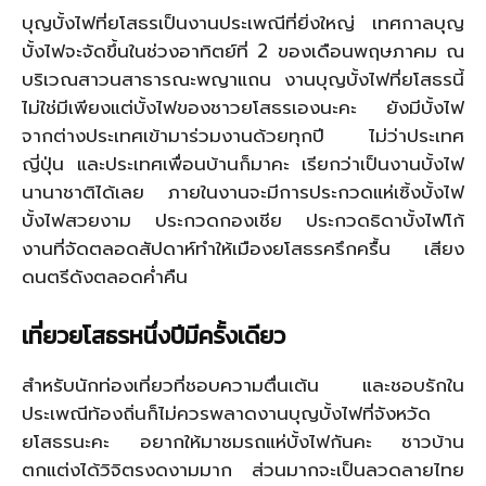
บุญบั้งไฟที่ยโสธรเป็นงานประเพณีที่ยิ่งใหญ่ เทศกาลบุญ
บั้งไฟจะจัดขึ้นในช่วงอาทิตย์ที่ 2 ของเดือนพฤษภาคม ณ
บริเวณสาวนสาธารณะพญาแถน งานบุญบั้งไฟที่ยโสธรนี้
ไม่ใช่มีเพียงแต่บั้งไฟของชาวยโสธรเองนะคะ ยังมีบั้งไฟ
จากต่างประเทศเข้ามาร่วมงานด้วยทุกปี ไม่ว่าประเทศ
ญี่ปุ่น และประเทศเพื่อนบ้านก็มาคะ เรียกว่าเป็นงานบั้งไฟ
นานาชาติได้เลย ภายในงานจะมีการประกวดแห่เซิ้งบั้งไฟ
บั้งไฟสวยงาม ประกวดกองเชีย ประกวดธิดาบั้งไฟโก้
งานที่จัดตลอดสัปดาห์ทำให้เมืองยโสธรครึกครื้น เสียง
ดนตรีดังตลอดค่ำคืน
เที่ยวยโสธรหนึ่งปีมีครั้งเดียว
สำหรับนักท่องเที่ยวที่ชอบความตื่นเต้น และชอบรักใน
ประเพณีท้องถิ่นก็ไม่ควรพลาดงานบุญบั้งไฟที่จังหวัด
ยโสธรนะคะ อยากให้มาชมรถแห่บั้งไฟกันคะ ชาวบ้าน
ตกแต่งได้วิจิตรงดงามมาก ส่วนมากจะเป็นลวดลายไทย