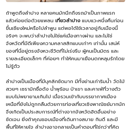
ถ้าพูดถึงลำปาง หลายคนมักนึกถึงรถม้าเป็นภาพแรก
แล้วค่อยต่อด้วยแพลน
เที่ยวลำปาง
แบบแวะหนึ่งคืนก่อน
ขึ้นเชียงใหม่หรือไปลำพูน แต่พอได้ใช้เวลาอยู่กับเมืองนี้
จริงๆ จะพบว่าลำปางไม่ใช่แค่เมืองทางผ่าน และไม่ใช่
จังหวัดที่มีดีเพียงความคลาสสิกแบบเก่าๆ เท่านั้น เสน่ห์
ของที่นี่อยู่ตรงจังหวะชีวิตที่ไม่เร่งรีบ ผู้คนเป็นมิตร และ
รายละเอียดเล็กๆ ที่ค่อยๆ ทำให้คนมาเยือนตกหลุมรักโดย
ไม่รู้ตัว
ลำปางเป็นเมืองที่มีบุคลิกชัดมาก มีทั้งย่านเก่าริมน้ำ วัดไม้
สวยๆ เซรามิกชื่อดัง น้ำพุร้อน ป่าเขา และคาเฟ่ที่วางตัว
แบบไม่พยายามเกินไป เมื่อรวมเข้ากับบรรยากาศเมือง
เหนือที่ยังไม่ถูกกลืนด้วยการท่องเที่ยวเชิงพาณิชย์มากนัก
จึงเกิดเป็นประสบการณ์ที่ต่างจากจังหวัดฮิตอื่นอย่าง
ชัดเจน ยิ่งถ้าคุณชอบเมืองที่เดินทางสบาย กินดี และมี
พื้นที่ให้หายใจ ลำปางอาจกลายเป็นคำตอบที่ใช่กว่าที่คิด