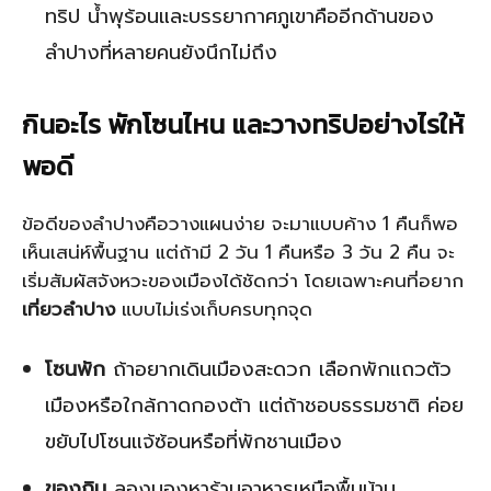
ทริป น้ำพุร้อนและบรรยากาศภูเขาคืออีกด้านของ
ลำปางที่หลายคนยังนึกไม่ถึง
กินอะไร พักโซนไหน และวางทริปอย่างไรให้
พอดี
ข้อดีของลำปางคือวางแผนง่าย จะมาแบบค้าง 1 คืนก็พอ
เห็นเสน่ห์พื้นฐาน แต่ถ้ามี 2 วัน 1 คืนหรือ 3 วัน 2 คืน จะ
เริ่มสัมผัสจังหวะของเมืองได้ชัดกว่า โดยเฉพาะคนที่อยาก
เที่ยวลำปาง
แบบไม่เร่งเก็บครบทุกจุด
โซนพัก
ถ้าอยากเดินเมืองสะดวก เลือกพักแถวตัว
เมืองหรือใกล้กาดกองต้า แต่ถ้าชอบธรรมชาติ ค่อย
ขยับไปโซนแจ้ซ้อนหรือที่พักชานเมือง
ของกิน
ลองมองหาร้านอาหารเหนือพื้นบ้าน