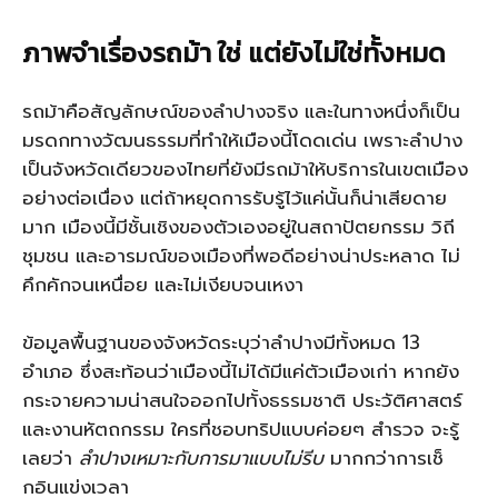
ภาพจำเรื่องรถม้า ใช่ แต่ยังไม่ใช่ทั้งหมด
รถม้าคือสัญลักษณ์ของลำปางจริง และในทางหนึ่งก็เป็น
มรดกทางวัฒนธรรมที่ทำให้เมืองนี้โดดเด่น เพราะลำปาง
เป็นจังหวัดเดียวของไทยที่ยังมีรถม้าให้บริการในเขตเมือง
อย่างต่อเนื่อง แต่ถ้าหยุดการรับรู้ไว้แค่นั้นก็น่าเสียดาย
มาก เมืองนี้มีชั้นเชิงของตัวเองอยู่ในสถาปัตยกรรม วิถี
ชุมชน และอารมณ์ของเมืองที่พอดีอย่างน่าประหลาด ไม่
คึกคักจนเหนื่อย และไม่เงียบจนเหงา
ข้อมูลพื้นฐานของจังหวัดระบุว่าลำปางมีทั้งหมด 13
อำเภอ ซึ่งสะท้อนว่าเมืองนี้ไม่ได้มีแค่ตัวเมืองเก่า หากยัง
กระจายความน่าสนใจออกไปทั้งธรรมชาติ ประวัติศาสตร์
และงานหัตถกรรม ใครที่ชอบทริปแบบค่อยๆ สำรวจ จะรู้
เลยว่า
ลำปางเหมาะกับการมาแบบไม่รีบ
มากกว่าการเช็
กอินแข่งเวลา