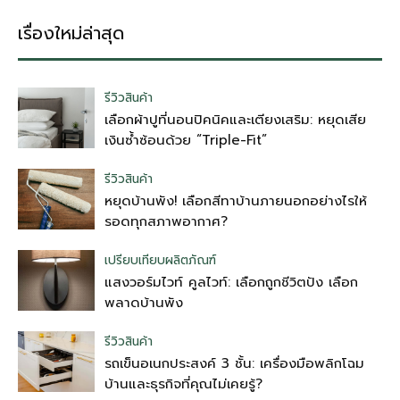
เรื่องใหม่ล่าสุด
รีวิวสินค้า
เลือกผ้าปูที่นอนปิคนิคและเตียงเสริม: หยุดเสีย
เงินซ้ำซ้อนด้วย “Triple-Fit”
รีวิวสินค้า
หยุดบ้านพัง! เลือกสีทาบ้านภายนอกอย่างไรให้
รอดทุกสภาพอากาศ?
เปรียบเทียบผลิตภัณฑ์
แสงวอร์มไวท์ คูลไวท์: เลือกถูกชีวิตปัง เลือก
พลาดบ้านพัง
รีวิวสินค้า
รถเข็นอเนกประสงค์ 3 ชั้น: เครื่องมือพลิกโฉม
บ้านและธุรกิจที่คุณไม่เคยรู้?