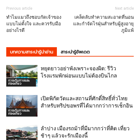
Previous article
Next article
ทำไมแมวถึงชอบกัดเจ้าของ
เคล็ดลับทำความสะอาดที่นอน
แบบไม่ตั้งใจ และควรรับมือ
และกำจัดไรฝุ่นสำหรับผู้สูงอายุ
อย่างไรดี
ภูมิแพ้
บทความสาระน่ารู้น่าอ่าน
สาระน่ารู้อัพเดต
หยุดยาวอย่าพังเพราะจองผิด: รีวิว
โรงแรมพักผ่อนแบบไม่ต้องบินไกล
การเดินทางและ
ท่องเที่ยว
เปิดพิกัดวัดและสถานที่ศักดิ์สิทธิ์ทั่วไทย
สำหรับทริปขอพรที่ได้มากกว่าการเช็กอิน
การเดินทางและ
ท่องเที่ยว
ลำปาง เมืองรถม้าที่มีมากกว่าที่คิด เที่ยว
ช้าๆ แล้วจะรักเมืองนี้