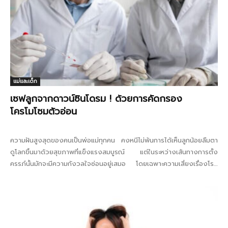
แม่และเด็ก
เซฟลูกจากดาวน์ซินโดรม ! ด้วยการคัดกรอง
โครโมโซมตัวอ่อน
ความฝันสูงสุดของคนเป็นพ่อแม่ทุกคน คงหนีไม่พ้นการได้เห็นลูกน้อยลืมตา
ดูโลกขึ้นมาด้วยสุขภาพที่แข็งแรงสมบูรณ์ แต่ในระหว่างเส้นทางการตั้ง
ครรภ์นั้นมักจะมีความกังวลใจซ่อนอยู่เสมอ โดยเฉพาะความเสี่ยงเรื่องโรค
ทางพันธุกรรมอย่างกลุ่มอาการดาวน์ซินโดรม ซึ่งเป็นภาวะที่พบได้บ่อยและ
สร้างความกังวลใจให้กับคุณแม่ตั้งครรภ์เป็นอย่างมาก...