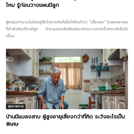
ไหม รู้ก่อนวางแผนมีลูก
ผู้หญิงจำนวนไม่น้อยรู้สึกใจหายทันทีเมื่อได้ยินคำว่า “เนื้องอก” โดยเฉพาะคน
ที่กำลังคิดเรื่องมีลูก คำถามยอดฮิตคือมันจะขัดขวางการตั้งครรภ์หรือไม่
เรื่อง...
สุขภาพกาย
บ้านมีแมลงสาบ ผู้สูงอายุเสี่ยงกว่าที่คิด ระวังอะไรเป็น
พิเศษ