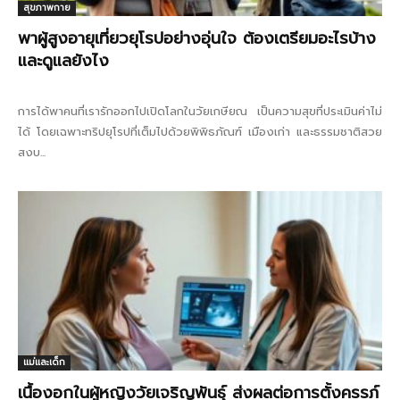
สุขภาพกาย
พาผู้สูงอายุเที่ยวยุโรปอย่างอุ่นใจ ต้องเตรียมอะไรบ้าง
และดูแลยังไง
การได้พาคนที่เรารักออกไปเปิดโลกในวัยเกษียณ เป็นความสุขที่ประเมินค่าไม่
ได้ โดยเฉพาะทริปยุโรปที่เต็มไปด้วยพิพิธภัณฑ์ เมืองเก่า และธรรมชาติสวย
สงบ...
แม่และเด็ก
เนื้องอกในผู้หญิงวัยเจริญพันธุ์ ส่งผลต่อการตั้งครรภ์