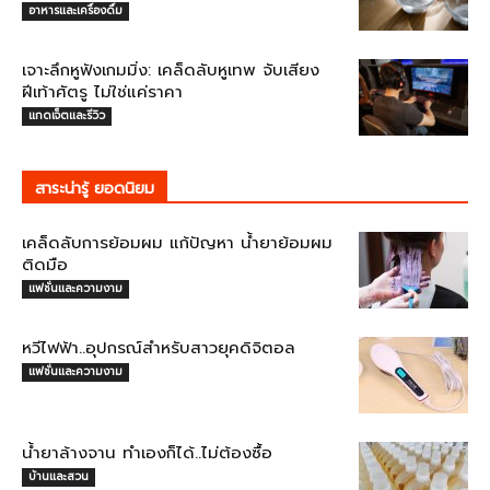
อาหารและเครื่องดื่ม
เจาะลึกหูฟังเกมมิ่ง: เคล็ดลับหูเทพ จับเสียง
ฝีเท้าศัตรู ไม่ใช่แค่ราคา
แกดเจ็ตและรีวิว
สาระน่ารู้ ยอดนิยม
เคล็ดลับการย้อมผม แก้ปัญหา น้ำยาย้อมผม
ติดมือ
แฟชั่นและความงาม
หวีไฟฟ้า..อุปกรณ์สำหรับสาวยุคดิจิตอล
แฟชั่นและความงาม
น้ำยาล้างจาน ทำเองก็ได้..ไม่ต้องซื้อ
บ้านและสวน