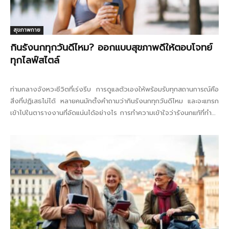
สุขภาพกาย
กินรังนกทุกวันดีไหม? ออกแบบสุขภาพดีให้ตอบโจทย์
ทุกไลฟ์สไตล์
ท่ามกลางจังหวะชีวิตที่เร่งรีบ การดูแลตัวเองให้พร้อมรับทุกสถานการณ์คือ
สิ่งที่ปฏิเสธไม่ได้ หลายคนมักตั้งคำถามว่ากินรังนกทุกวันดีไหม และจะแทรก
เข้าไปในตารางงานที่อัดแน่นได้อย่างไร การทำความเข้าใจว่ารังนกแท้ที่ทำมา
จากน้ำลายบริสุทธิ์ของนกนางแอ่น...