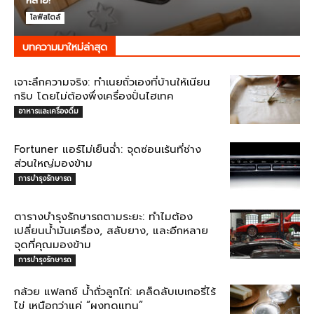
หลาย!
ไลฟ์สไตล์
บทความมาใหม่ล่าสุด
เจาะลึกความจริง: ทำเนยถั่วเองที่บ้านให้เนียน
กริบ โดยไม่ต้องพึ่งเครื่องปั่นไฮเทค
อาหารและเครื่องดื่ม
Fortuner แอร์ไม่เย็นฉ่ำ: จุดซ่อนเร้นที่ช่าง
ส่วนใหญ่มองข้าม
การบำรุงรักษารถ
ตารางบำรุงรักษารถตามระยะ: ทำไมต้อง
เปลี่ยนน้ำมันเครื่อง, สลับยาง, และอีกหลาย
จุดที่คุณมองข้าม
การบำรุงรักษารถ
กล้วย แฟลกซ์ น้ำถั่วลูกไก่: เคล็ดลับเบเกอรี่ไร้
ไข่ เหนือกว่าแค่ “ผงทดแทน”