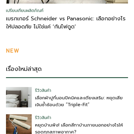
เปรียบเทียบผลิตภัณฑ์
เบรกเกอร์ Schneider vs Panasonic: เลือกอย่างไร
ให้ปลอดภัย ไม่ใช่แค่ ‘กันไฟดูด’
NEW
เรื่องใหม่ล่าสุด
รีวิวสินค้า
เลือกผ้าปูที่นอนปิคนิคและเตียงเสริม: หยุดเสีย
เงินซ้ำซ้อนด้วย “Triple-Fit”
รีวิวสินค้า
หยุดบ้านพัง! เลือกสีทาบ้านภายนอกอย่างไรให้
รอดทุกสภาพอากาศ?