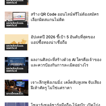
แอปพลิเคชันและ
ซอฟต์แวร์
สร้าง QR Code ออนไลน์ฟรีไม่ต้องสมัคร
เลือกผิดสแกนไม่ติด
แอปพลิเคชันและ
ซอฟต์แวร์
อัปเดตปี 2026 ชี้เป้า 5 อันดับที่สุดของ
แอปซื้อทองน่าเชื่อถือ
แอปพลิเคชันและ
ซอฟต์แวร์
ผลงานศิลปะที่สร้างด้วย AI ใครคือเจ้าของ
และควรป้องกันการละเมิดอย่างไร
แอปพลิเคชันและ
ซอฟต์แวร์
เจาะลึกหูฟังเกมมิ่ง: เคล็ดลับหูเทพ จับเสียง
ฝีเท้าศัตรู ไม่ใช่แค่ราคา
แกดเจ็ตและรีวิว
โซลาร์เซลล์ชาร์จมือถือ-โน้ตบุ๊ก: เปิดโปง