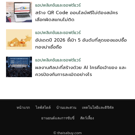
แอปพลิเคชันและซอฟต์แวร์
สร้าง QR Code ออนไลน์ฟรีไม่ต้องสมัคร
เลือกผิดสแกนไม่ติด
แอปพลิเคชันและซอฟต์แวร์
อัปเดตปี 2026 ชี้เป้า 5 อันดับที่สุดของแอปซื้อ
ทองน่าเชื่อถือ
แอปพลิเคชันและซอฟต์แวร์
ผลงานศิลปะที่สร้างด้วย AI ใครคือเจ้าของ และ
ควรป้องกันการละเมิดอย่างไร
หน้าแรก
ไลฟ์สไตล์
บ้านและสวน
เทคโนโลยีและดิจิทัล
ยานยนต์และการขับขี่
สัตว์เลี้ยง
© thaisabuy.com