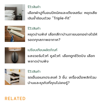
รีวิวสินค้า
เลือกผ้าปูที่นอนปิคนิคและเตียงเสริม: หยุดเสีย
เงินซ้ำซ้อนด้วย “Triple-Fit”
รีวิวสินค้า
หยุดบ้านพัง! เลือกสีทาบ้านภายนอกอย่างไรให้
รอดทุกสภาพอากาศ?
เปรียบเทียบผลิตภัณฑ์
แสงวอร์มไวท์ คูลไวท์: เลือกถูกชีวิตปัง เลือก
พลาดบ้านพัง
รีวิวสินค้า
รถเข็นอเนกประสงค์ 3 ชั้น: เครื่องมือพลิกโฉม
บ้านและธุรกิจที่คุณไม่เคยรู้?
RELATED