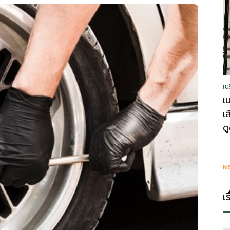
รู้
เป
วา
เ
เ
ด
ไร
N
เ
ตี้