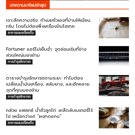
บทความมาใหม่ล่าสุด
เจาะลึกความจริง: ทำเนยถั่วเองที่บ้านให้เนียน
กริบ โดยไม่ต้องพึ่งเครื่องปั่นไฮเทค
อาหารและเครื่องดื่ม
Fortuner แอร์ไม่เย็นฉ่ำ: จุดซ่อนเร้นที่ช่าง
ส่วนใหญ่มองข้าม
การบำรุงรักษารถ
ตารางบำรุงรักษารถตามระยะ: ทำไมต้อง
เปลี่ยนน้ำมันเครื่อง, สลับยาง, และอีกหลาย
จุดที่คุณมองข้าม
การบำรุงรักษารถ
กล้วย แฟลกซ์ น้ำถั่วลูกไก่: เคล็ดลับเบเกอรี่ไร้
ไข่ เหนือกว่าแค่ “ผงทดแทน”
อาหารและเครื่องดื่ม