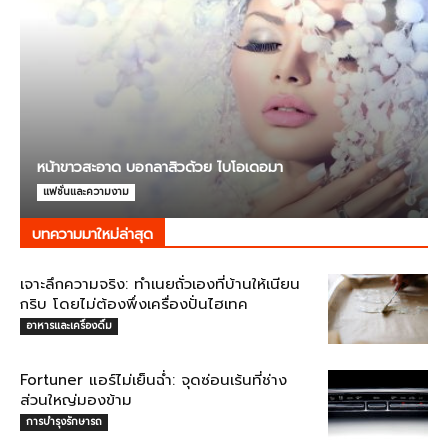
หน้าขาวสะอาด บอกลาสิวด้วย ไบโอเดอมา
แฟชั่นและความงาม
บทความมาใหม่ล่าสุด
เจาะลึกความจริง: ทำเนยถั่วเองที่บ้านให้เนียน
กริบ โดยไม่ต้องพึ่งเครื่องปั่นไฮเทค
อาหารและเครื่องดื่ม
Fortuner แอร์ไม่เย็นฉ่ำ: จุดซ่อนเร้นที่ช่าง
ส่วนใหญ่มองข้าม
การบำรุงรักษารถ