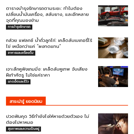
ตารางบำรุงรักษารถตามระยะ: ทำไมต้อง
เปลี่ยนน้ำมันเครื่อง, สลับยาง, และอีกหลาย
จุดที่คุณมองข้าม
การบำรุงรักษารถ
กล้วย แฟลกซ์ น้ำถั่วลูกไก่: เคล็ดลับเบเกอรี่ไร้
ไข่ เหนือกว่าแค่ “ผงทดแทน”
อาหารและเครื่องดื่ม
เจาะลึกหูฟังเกมมิ่ง: เคล็ดลับหูเทพ จับเสียง
ฝีเท้าศัตรู ไม่ใช่แค่ราคา
แกดเจ็ตและรีวิว
สาระน่ารู้ ยอดนิยม
ปวดฟันคุด วิธีทำยังไงให้หายด้วยตัวเอง ไม่
ต้องไปหาหมอ
สุขภาพและความเป็นอยู่