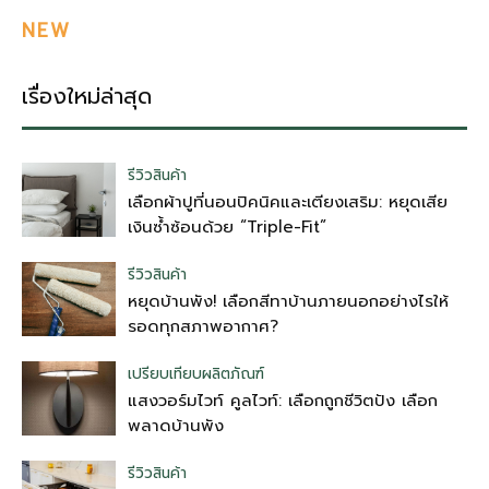
NEW
เรื่องใหม่ล่าสุด
รีวิวสินค้า
เลือกผ้าปูที่นอนปิคนิคและเตียงเสริม: หยุดเสีย
เงินซ้ำซ้อนด้วย “Triple-Fit”
รีวิวสินค้า
หยุดบ้านพัง! เลือกสีทาบ้านภายนอกอย่างไรให้
รอดทุกสภาพอากาศ?
เปรียบเทียบผลิตภัณฑ์
แสงวอร์มไวท์ คูลไวท์: เลือกถูกชีวิตปัง เลือก
พลาดบ้านพัง
รีวิวสินค้า