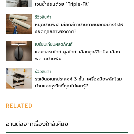
เงินซ้ำซ้อนด้วย “Triple-Fit”
รีวิวสินค้า
หยุดบ้านพัง! เลือกสีทาบ้านภายนอกอย่างไรให้
รอดทุกสภาพอากาศ?
เปรียบเทียบผลิตภัณฑ์
แสงวอร์มไวท์ คูลไวท์: เลือกถูกชีวิตปัง เลือก
พลาดบ้านพัง
รีวิวสินค้า
รถเข็นอเนกประสงค์ 3 ชั้น: เครื่องมือพลิกโฉม
บ้านและธุรกิจที่คุณไม่เคยรู้?
RELATED
อ่านต่อจากเรื่องใกล้เคียง