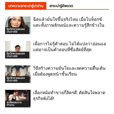
บทความสาระน่ารู้น่าอ่าน
สาระน่ารู้อัพเดต
ฉีดแล้วมั่นใจขึ้นจริงไหม เมื่อโบท็อกซ์
แตะทั้งภาพลักษณ์และความรู้สึกข้างใน
จิตวิทยาและแรง
บันดาลใจ
เมื่อการไม่รู้คำตอบ ไม่ได้แปลว่าอ่อนแอ
แต่อาจเป็นคำตอบที่ซื่อสัตย์ที่สุด
จิตวิทยาและแรง
บันดาลใจ
วิธีสร้างความมั่นใจและลดความตื่นเต้น
เมื่อต้องพูดหน้าชั้นเรียน
จิตวิทยาและแรง
บันดาลใจ
เลือกหม้อทำขายกี่ลิตรดี: ตัดสินใจพลาด
ธุรกิจพังได้!
อาชีพและการ
ทำงาน