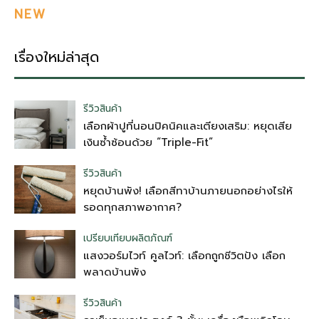
NEW
เรื่องใหม่ล่าสุด
รีวิวสินค้า
เลือกผ้าปูที่นอนปิคนิคและเตียงเสริม: หยุดเสีย
เงินซ้ำซ้อนด้วย “Triple-Fit”
รีวิวสินค้า
หยุดบ้านพัง! เลือกสีทาบ้านภายนอกอย่างไรให้
รอดทุกสภาพอากาศ?
เปรียบเทียบผลิตภัณฑ์
แสงวอร์มไวท์ คูลไวท์: เลือกถูกชีวิตปัง เลือก
พลาดบ้านพัง
รีวิวสินค้า