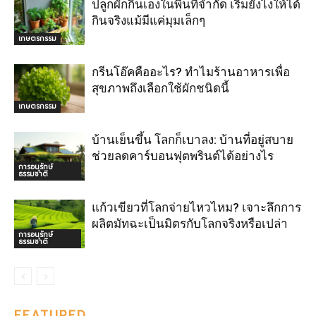
ปลูกผักกินเองในพื้นที่จำกัด เริ่มยังไงให้ได้
กินจริงแม้มีแค่มุมเล็กๆ
เกษตรกรรม
กรีนโอ๊คคืออะไร? ทำไมร้านอาหารเพื่อ
สุขภาพถึงเลือกใช้ผักชนิดนี้
เกษตรกรรม
บ้านเย็นขึ้น โลกก็เบาลง: บ้านที่อยู่สบาย
ช่วยลดคาร์บอนฟุตพรินต์ได้อย่างไร
การอนุรักษ์
ธรรมชาติ
แก้วเขียวที่โลกจ่ายไหวไหม? เจาะลึกการ
ผลิตมัทฉะเป็นมิตรกับโลกจริงหรือเปล่า
การอนุรักษ์
ธรรมชาติ
FEATURED