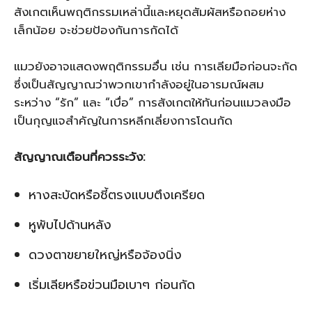
สังเกตเห็นพฤติกรรมเหล่านี้และหยุดสัมผัสหรือถอยห่าง
เล็กน้อย จะช่วยป้องกันการกัดได้
แมวยังอาจแสดงพฤติกรรมอื่น เช่น การเลียมือก่อนจะกัด
ซึ่งเป็นสัญญาณว่าพวกเขากำลังอยู่ในอารมณ์ผสม
ระหว่าง “รัก” และ “เบื่อ” การสังเกตให้ทันก่อนแมวลงมือ
เป็นกุญแจสำคัญในการหลีกเลี่ยงการโดนกัด
สัญญาณเตือนที่ควรระวัง:
หางสะบัดหรือชี้ตรงแบบตึงเครียด
หูพับไปด้านหลัง
ดวงตาขยายใหญ่หรือจ้องนิ่ง
เริ่มเลียหรือข่วนมือเบาๆ ก่อนกัด