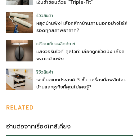
เงินซ้ำซ้อนด้วย “Triple-Fit”
รีวิวสินค้า
หยุดบ้านพัง! เลือกสีทาบ้านภายนอกอย่างไรให้
รอดทุกสภาพอากาศ?
เปรียบเทียบผลิตภัณฑ์
แสงวอร์มไวท์ คูลไวท์: เลือกถูกชีวิตปัง เลือก
พลาดบ้านพัง
รีวิวสินค้า
รถเข็นอเนกประสงค์ 3 ชั้น: เครื่องมือพลิกโฉม
บ้านและธุรกิจที่คุณไม่เคยรู้?
RELATED
อ่านต่อจากเรื่องใกล้เคียง