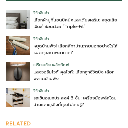
รีวิวสินค้า
เลือกผ้าปูที่นอนปิคนิคและเตียงเสริม: หยุดเสีย
เงินซ้ำซ้อนด้วย “Triple-Fit”
รีวิวสินค้า
หยุดบ้านพัง! เลือกสีทาบ้านภายนอกอย่างไรให้
รอดทุกสภาพอากาศ?
เปรียบเทียบผลิตภัณฑ์
แสงวอร์มไวท์ คูลไวท์: เลือกถูกชีวิตปัง เลือก
พลาดบ้านพัง
รีวิวสินค้า
รถเข็นอเนกประสงค์ 3 ชั้น: เครื่องมือพลิกโฉม
บ้านและธุรกิจที่คุณไม่เคยรู้?
RELATED