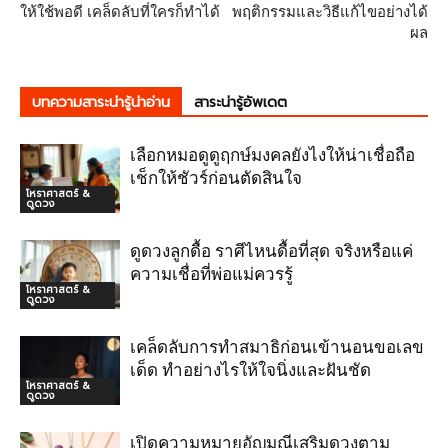
ให้ใช้พอดี เคล็ดลับที่ใครก็ทำได้
พฤติกรรมและวิธีแก้ไขอย่างได้
ผล
บทความสาระน่ารู้น่าอ่าน
สาระน่ารู้อัพเดต
เลือกหมอดูดูฤกษ์มงคลยังไงให้น่าเชื่อถือ
เช็กให้ชัวร์ก่อนตัดสินใจ
โหราศาสตร์ &
ดูดวง
ดูดวงลูกดื้อ ราศีไหนดื้อที่สุด จริงหรือแค่
ความเชื่อที่พ่อแม่ควรรู้
โหราศาสตร์ &
ดูดวง
เคล็ดลับการทำสมาธิก่อนเข้านอนขอเลข
เด็ด ทำอย่างไรให้ใจนิ่งและฝันชัด
โหราศาสตร์ &
ดูดวง
เปิดความหมายอัญมณีเสริมดวงตาม