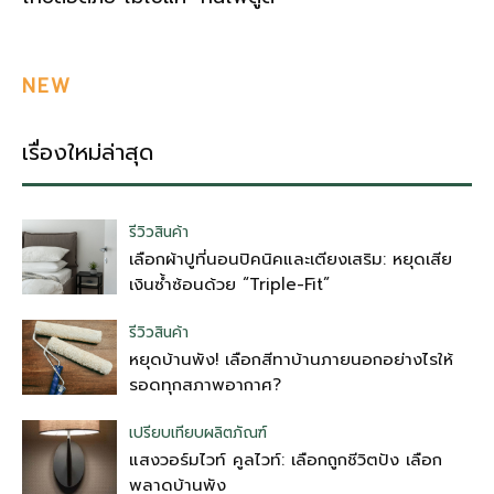
NEW
เรื่องใหม่ล่าสุด
รีวิวสินค้า
เลือกผ้าปูที่นอนปิคนิคและเตียงเสริม: หยุดเสีย
เงินซ้ำซ้อนด้วย “Triple-Fit”
รีวิวสินค้า
หยุดบ้านพัง! เลือกสีทาบ้านภายนอกอย่างไรให้
รอดทุกสภาพอากาศ?
เปรียบเทียบผลิตภัณฑ์
แสงวอร์มไวท์ คูลไวท์: เลือกถูกชีวิตปัง เลือก
พลาดบ้านพัง