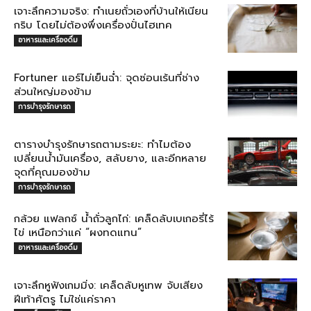
เจาะลึกความจริง: ทำเนยถั่วเองที่บ้านให้เนียน
กริบ โดยไม่ต้องพึ่งเครื่องปั่นไฮเทค
อาหารและเครื่องดื่ม
Fortuner แอร์ไม่เย็นฉ่ำ: จุดซ่อนเร้นที่ช่าง
ส่วนใหญ่มองข้าม
การบำรุงรักษารถ
ตารางบำรุงรักษารถตามระยะ: ทำไมต้อง
เปลี่ยนน้ำมันเครื่อง, สลับยาง, และอีกหลาย
จุดที่คุณมองข้าม
การบำรุงรักษารถ
กล้วย แฟลกซ์ น้ำถั่วลูกไก่: เคล็ดลับเบเกอรี่ไร้
ไข่ เหนือกว่าแค่ “ผงทดแทน”
อาหารและเครื่องดื่ม
เจาะลึกหูฟังเกมมิ่ง: เคล็ดลับหูเทพ จับเสียง
ฝีเท้าศัตรู ไม่ใช่แค่ราคา