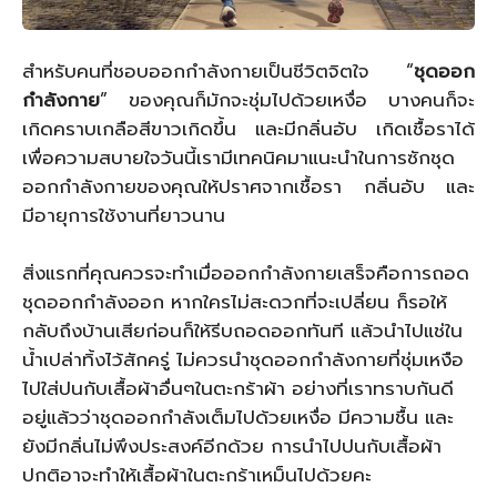
สำหรับคนที่ชอบออกกำลังกายเป็นชีวิตจิตใจ “
ชุดออก
กำลังกาย
” ของคุณก็มักจะชุ่มไปด้วยเหงื่อ บางคนก็จะ
เกิดคราบเกลือสีขาวเกิดขึ้น และมีกลิ่นอับ เกิดเชื้อราได้
เพื่อความสบายใจวันนี้เรามีเทคนิคมาแนะนำในการซักชุด
ออกกำลังกายของคุณให้ปราศจากเชื้อรา กลิ่นอับ และ
มีอายุการใช้งานที่ยาวนาน
สิ่งแรกที่คุณควรจะทำเมื่อออกกำลังกายเสร็จคือการถอด
ชุดออกกำลังออก หากใครไม่สะดวกที่จะเปลี่ยน ก็รอให้
กลับถึงบ้านเสียก่อนก็ให้รีบถอดออกทันที แล้วนำไปแช่ใน
น้ำเปล่าทิ้งไว้สักครู่ ไม่ควรนำชุดออกกำลังกายที่ชุ่มเหงือ
ไปใส่ปนกับเสื้อผ้าอื่นๆในตะกร้าผ้า อย่างที่เราทราบกันดี
อยู่แล้วว่าชุดออกกำลังเต็มไปด้วยเหงื่อ มีความชื้น และ
ยังมีกลิ่นไม่พึงประสงค์อีกด้วย การนำไปปนกับเสื้อผ้า
ปกติอาจะทำให้เสื้อผ้าในตะกร้าเหม็นไปด้วยคะ