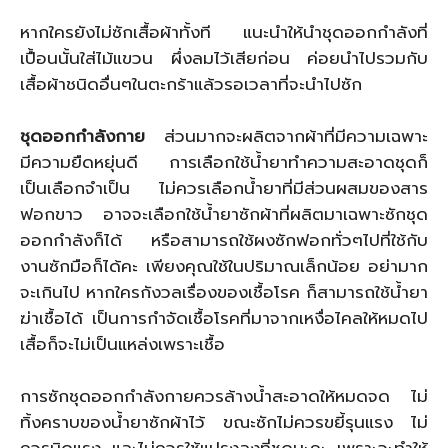
หากใครยังไม่ซักเสื้อผ้าทั้งที แนะนำให้นำชุดออกกำลังที่
เปื้อนนั้นใส่ไม้แขวน ผึ่งลมไว้เสียก่อน ค่อยนำไปรวมกับ
เสื้อผ้าชนิดอื่นๆในตะกร้าแล้วรอเวลาที่จะนำไปซัก
ชุดออกกำลังกาย
ส่วนมากจะผลิตจากผ้าที่มีความเฉพาะ
มีความยืดหยุ่นดี การเลือกใช้น้ำยาทำความสะอาดชุดก็
เป็นเลือกจำเป็น ไม่ควรเลือกน้ำยาที่มีส่วนผสมของสาร
ฟอกขาว อาจจะเลือกใช้น้ำยาซักผ้าที่ผลิตมาเฉพาะซักชุด
ออกกำลังก็ได้ หรือสามารถใช้ผงซักฟอกทั่วๆไปที่ใช้กับ
งานซักมือก็ได้คะ เพียงคุณใช้ในปริมาณเล็กน้อย อย่ามาก
จะเกินไป หากใครกังวลเรื่องของเชื้อโรค ก็สามารถใช้น้ำยา
ฆ่าเชื้อได้ เป็นการกำจัดเชื้อโรคที่มาจากเหงื่อไคลให้หมดไป
เสื้อก็จะไม่เป็นแหล่งเพราะเชื้อ
การซักชุดออกกำลังกายควรล้างน้ำสะอาดให้หมดจด ไม่
ทิ้งคราบของน้ำยาซักผ้าไว้ ขณะซักไม่ควรขยี้รุนแรง ไม่
ควรบิดแรง และไม่ควรใช้แปรงลงที่ชุดนะคะ เพราะจะทำให้