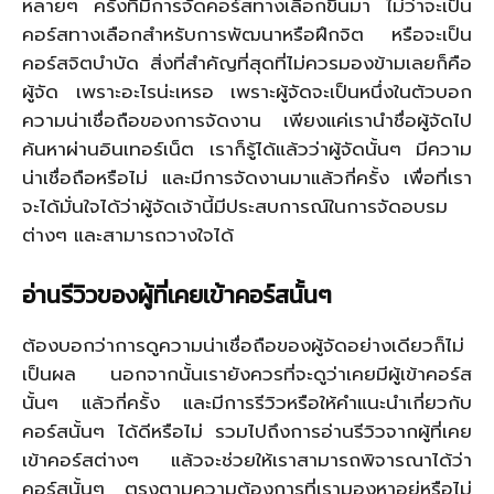
หลายๆ ครั้งที่มีการจัดคอร์สทางเลือกขึ้นมา ไม่ว่าจะเป็น
คอร์สทางเลือกสำหรับการพัฒนาหรือฝึกจิต หรือจะเป็น
คอร์สจิตบำบัด สิ่งที่สำคัญที่สุดที่ไม่ควรมองข้ามเลยก็คือ
ผู้จัด เพราะอะไรน่ะเหรอ เพราะผู้จัดจะเป็นหนึ่งในตัวบอก
ความน่าเชื่อถือของการจัดงาน เพียงแค่เรานำชื่อผู้จัดไป
ค้นหาผ่านอินเทอร์เน็ต เราก็รู้ได้แล้วว่าผู้จัดนั้นๆ มีความ
น่าเชื่อถือหรือไม่ และมีการจัดงานมาแล้วกี่ครั้ง เพื่อที่เรา
จะได้มั่นใจได้ว่าผู้จัดเจ้านี้มีประสบการณ์ในการจัดอบรม
ต่างๆ และสามารถวางใจได้
อ่านรีวิวของผู้ที่เคยเข้าคอร์สนั้นๆ
ต้องบอกว่าการดูความน่าเชื่อถือของผู้จัดอย่างเดียวก็ไม่
เป็นผล นอกจากนั้นเรายังควรที่จะดูว่าเคยมีผู้เข้าคอร์ส
นั้นๆ แล้วกี่ครั้ง และมีการรีวิวหรือให้คำแนะนำเกี่ยวกับ
คอร์สนั้นๆ ได้ดีหรือไม่ รวมไปถึงการอ่านรีวิวจากผู้ที่เคย
เข้าคอร์สต่างๆ แล้วจะช่วยให้เราสามารถพิจารณาได้ว่า
คอร์สนั้นๆ ตรงตามความต้องการที่เรามองหาอยู่หรือไม่