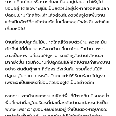
การเคลื่อนไหว หรือการสั่นสะเทือนอยู่บ่อยๆ ทำให้งูไม่
ชอบอยู่ โดยเฉพาะสุนัขเป็นสัตว์ไม่อยู่นิ่งหากเจอสิ่งแปลก
ปลอมเข้ามาใกล้ก็จะเห่าแล้วส่งเสียงดังซึ่งงูโดยพื้นฐาน
แล้วเป็นสัตว์ที่ตกใจง่ายดังนั้นเมื่อเจอสุนัขส่งเสียงดังก็จะ
เลื้อยหนีไป
บ้านที่ชอบปลูกต้นไม้ขนาดใหญ่ไว้รอบตัวบ้าน ควรจะมัน
ตัดกิ่งไม้ที่ยื่นมาละหลังคาบ้าน ยื่นมาโดนตัวบ้าน เพราะ
อาจเป็นสะพานที่ช่วยให้งูสามารถเข้าสู่ตัวบ้านได้สะดวก
มากยิ่งขึ้น รวมทั้งบ้านที่ปลูกต้นไม้ให้ไต่ไปตามกำแพงบ้าน
อย่าง ต้นตีนตุ๊กแก ก็ต้องระวังเช่นกัน รวมทั้งต้นไม้ที่
ปลูกอยู่ในสวน ควรหมั่นตัดตกแต่งให้เรียบร้อย ไม่ดูรก
เพราะจะเป็นแหล่งที่ซ่อนตัวของงูได้เป็นอย่างดีคะ
หากท่านหากบ้านของท่านอยู่ใกล้พื้นที่ป่ารกทึบ มีหนองน้ำ
พื้นที่เหล่านี้อยู่ในบริเวรที่ต่อเนื่องกับบ้านจะต้องระวังเป็น
พิเศษ เพราะว่างูชอบหลบซ่อนอยู่ จำเป็นต้องหาอุปกรณ์
มาปิดกั้นพื้นที่ป่ากับบริเวณบ้านไม่ให้เข้าถึงการได้ง่าย