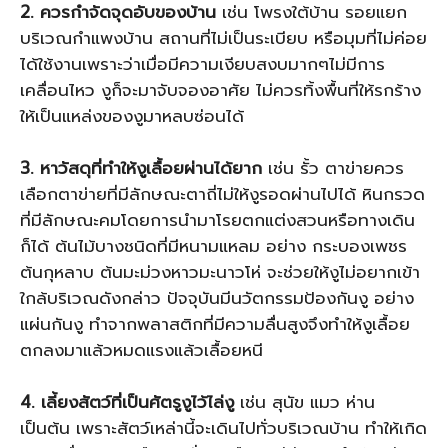
2. ควรกำจัดจุดอับของบ้าน
เช่น โพรงใต้บ้าน รอยแยก
บริเวณกำแพงบ้าน สถานที่ไม่เป็นระเบียบ หรือมุมที่ไม่ค่อย
ได้ใช้งานเพราะว่าเมื่อมีความเงียบสงบมากๆไม่มีการ
เคลื่อนไหว งูก็จะมาจับจองอาศัย ไม่ควรทิ้งพื้นที่ให้รกร้าง
ให้เป็นแหล่งของงูมาหลบซ่อนได้
3. หาวัสดุที่ทำให้งูเลื้อยผ่านได้ยาก
เช่น รั้ว ตาข่ายควร
เลือกตาข่ายที่มีลักษณะตาถี่ไม่ให้งูรอดผ่านไปได้ หินกรวด
ที่มีลักษณะคมโดยการนำมาโรยตกแต่งสวนหรือทางเดิน
ก็ได้ ต้นไม้บางชนิดที่มีหนามแหลม อย่าง กระบองเพชร
ต้นกุหลาบ ต้นมะม่วงหาวมะนาวโห่ จะช่วยให้งูไม่อยากเข้า
ใกล้บริเวณดังกล่าว ปัจจุบันมีนวัตกรรมป้องกันงู อย่าง
แผ่นกันงู ทำจากพลาสติกที่มีความลื่นสูงจึงทำให้งูเลื้อย
ตกลงมาแล้วหมดแรงแล้วเลื้อยหนี
4. เลี้ยงสัตว์ที่เป็นศัตรูงูไว้ไล่งู
เช่น สุนัข แมว ห่าน
เป็นต้น เพราะสัตว์เหล่านี้จะเดินไปทั่วบริเวณบ้าน ทำให้เกิด