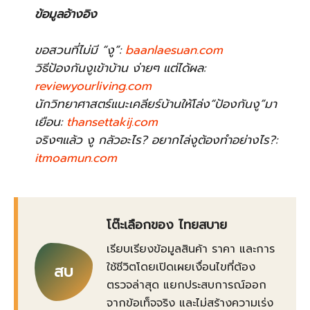
ข้อมูลอ้างอิง
ขอสวนที่ไม่มี “งู”:
baanlaesuan.com
วิธีป้องกันงูเข้าบ้าน ง่ายๆ แต่ได้ผล:
reviewyourliving.com
นักวิทยาศาสตร์แนะเคลียร์บ้านให้โล่ง“ป้องกันงู”มา
เยือน:
thansettakij.com
จริงๆแล้ว งู กลัวอะไร? อยากไล่งูต้องทำอย่างไร?:
itmoamun.com
โต๊ะเลือกของ ไทยสบาย
เรียบเรียงข้อมูลสินค้า ราคา และการ
ใช้ชีวิตโดยเปิดเผยเงื่อนไขที่ต้อง
สบ
ตรวจล่าสุด แยกประสบการณ์ออก
จากข้อเท็จจริง และไม่สร้างความเร่ง