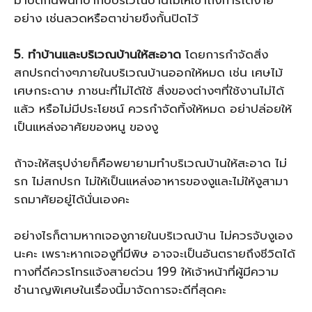
อย่าง เช่นลวดหรือตาข่ายขึงกั้นปิดไว้
5. ทำบ้านและบริเวณบ้านให้สะอาด
โดยการกำจัดสิ่ง
สกปรกต่างๆภายในบริเวณบ้านออกให้หมด เช่น เศษไม้
เศษกระดาษ ภาชนะที่ไม่ได้ใช้ สิ่งของต่างๆที่ใช้งานไม่ได้
แล้ว หรือไม่มีประโยชน์ ควรกำจัดทิ้งให้หมด อย่าปล่อยให้
เป็นแหล่งอาศัยของหนู ของงู
ถ้าจะให้สรุปง่ายก็คือพยายามทำบริเวณบ้านให้สะอาด ไม่
รก ไม่สกปรก ไม่ให้เป็นแหล่งอาหารของงูและไม่ให้งูสามา
รถมาศัยอยู่ได้นั่นเองคะ
อย่างไรก็ตามหากเจองูภายในบริเวณบ้าน ไม่ควรจับงูเอง
นะคะ เพราะหากเจองูที่มีพิษ อาจจะเป็นอันตรายถึงชีวิตได้
ทางที่ดีควรโทรแจ้งสายด่วน 199 ให้เจ้าหน้าที่ผู้มีความ
ชำนาญพิเศษในเรื่องนี้มาจัดการจะดีที่สุดคะ