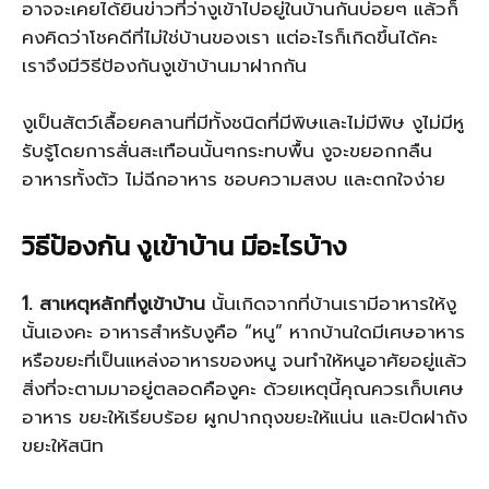
อาจจะเคยได้ยินข่าวที่ว่างูเข้าไปอยู่ในบ้านกันบ่อยๆ แล้วก็
คงคิดว่าโชคดีที่ไม่ใช่บ้านของเรา แต่อะไรก็เกิดขึ้นได้คะ
เราจึงมีวิธีป้องกันงูเข้าบ้านมาฝากกัน
งูเป็นสัตว์เลื้อยคลานที่มีทั้งชนิดที่มีพิษและไม่มีพิษ งูไม่มีหู
รับรู้โดยการสั่นสะเทือนนั้นๆกระทบพื้น งูจะขยอกกลืน
อาหารทั้งตัว ไม่ฉีกอาหาร ชอบความสงบ และตกใจง่าย
วิธีป้องกัน งูเข้าบ้าน มีอะไรบ้าง
1. สาเหตุหลักที่งูเข้าบ้าน
นั้นเกิดจากที่บ้านเรามีอาหารให้งู
นั้นเองคะ อาหารสำหรับงูคือ “หนู” หากบ้านใดมีเศษอาหาร
หรือขยะที่เป็นแหล่งอาหารของหนู จนทำให้หนูอาศัยอยู่แล้ว
สิ่งที่จะตามมาอยู่ตลอดคืองูคะ ด้วยเหตุนี้คุณควรเก็บเศษ
อาหาร ขยะให้เรียบร้อย ผูกปากถุงขยะให้แน่น และปิดฝาถัง
ขยะให้สนิท