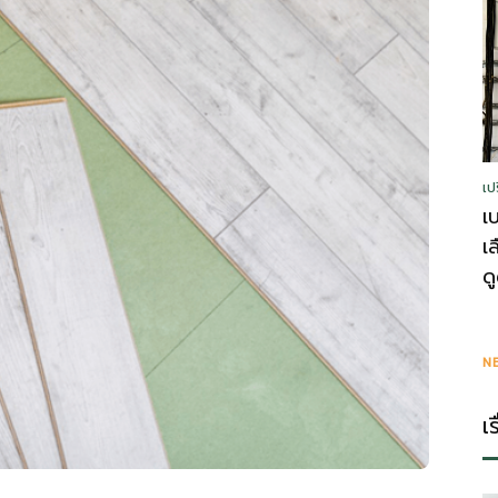
รู้
เป
วา
เ
เ
ด
ไร
N
เ
ตี้