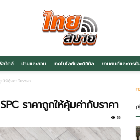
ฟ์สไตล์
บ้านและสวน
เทคโนโลยีและดิจิทัล
ยานยนต์และการขับข
สาระ
ูกให้คุ้มค่ากับราคา
F
 SPC ราคาถูกให้คุ้มค่ากับราคา
เร
น่า
55