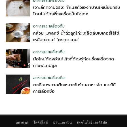
อาหารและเครื่องดื่ม
เจาะลึกความจริง: ทำเนยถั่วเองที่บ้านให้เนียนกริบ
โดยไม่ต้องพึ่งเครื่องปั่นไฮเทค
อาหารและเครื่องดื่ม
กล้วย แฟลกซ์ น้ำถั่วลูกไก่: เคล็ดลับเบเกอรี่ไร้ไข่
เหนือกว่าแค่ “ผงทดแทน”
อาหารและเครื่องดื่ม
มือใหม่ต้องอ่าน! สิ่งที่ต้องรู้ก่อนซื้อเครื่องกด
กาแฟแคปซูล
อาหารและเครื่องดื่ม
ตะเกียบพลาสติกเหมาะกับร้านอาหารใด และวิธี
การเลือกซื้อ
หน้าแรก
ไลฟ์สไตล์
บ้านและสวน
เทคโนโลยีและดิจิทัล