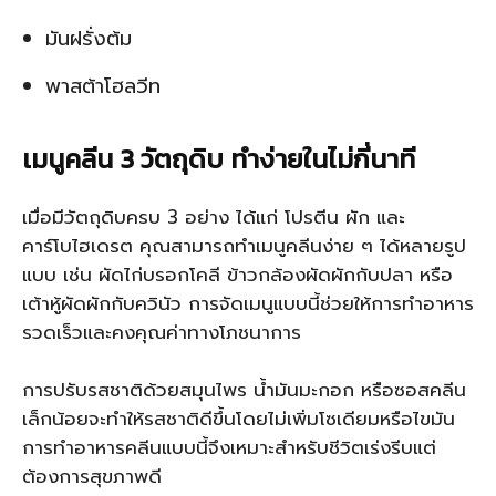
มันฝรั่งต้ม
พาสต้าโฮลวีท
เมนูคลีน 3 วัตถุดิบ ทำง่ายในไม่กี่นาที
เมื่อมีวัตถุดิบครบ 3 อย่าง ได้แก่ โปรตีน ผัก และ
คาร์โบไฮเดรต คุณสามารถทำเมนูคลีนง่าย ๆ ได้หลายรูป
แบบ เช่น ผัดไก่บรอกโคลี ข้าวกล้องผัดผักกับปลา หรือ
เต้าหู้ผัดผักกับควินัว การจัดเมนูแบบนี้ช่วยให้การทำอาหาร
รวดเร็วและคงคุณค่าทางโภชนาการ
การปรับรสชาติด้วยสมุนไพร น้ำมันมะกอก หรือซอสคลีน
เล็กน้อยจะทำให้รสชาติดีขึ้นโดยไม่เพิ่มโซเดียมหรือไขมัน
การทำอาหารคลีนแบบนี้จึงเหมาะสำหรับชีวิตเร่งรีบแต่
ต้องการสุขภาพดี