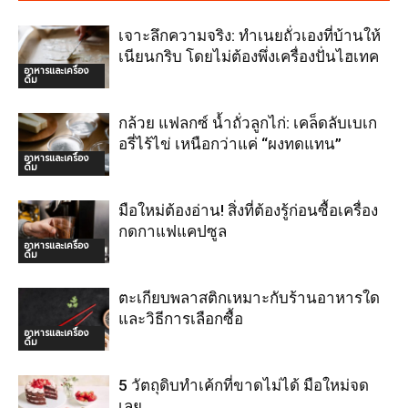
เจาะลึกความจริง: ทำเนยถั่วเองที่บ้านให้
เนียนกริบ โดยไม่ต้องพึ่งเครื่องปั่นไฮเทค
อาหารและเครื่อง
ดื่ม
กล้วย แฟลกซ์ น้ำถั่วลูกไก่: เคล็ดลับเบเก
อรี่ไร้ไข่ เหนือกว่าแค่ “ผงทดแทน”
อาหารและเครื่อง
ดื่ม
มือใหม่ต้องอ่าน! สิ่งที่ต้องรู้ก่อนซื้อเครื่อง
กดกาแฟแคปซูล
อาหารและเครื่อง
ดื่ม
ตะเกียบพลาสติกเหมาะกับร้านอาหารใด
และวิธีการเลือกซื้อ
อาหารและเครื่อง
ดื่ม
5 วัตถุดิบทำเค้กที่ขาดไม่ได้ มือใหม่จด
เลย