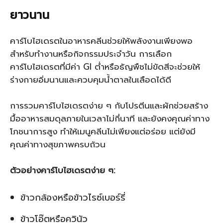
ยาวนาน
คาร์โบไฮเดรตในอาหารคลีนช่วยให้พลังงานเพียงพอ
สำหรับทำงานหรือกิจกรรมประจำวัน การเลือก
คาร์โบไฮเดรตที่มีค่า GI ต่ำหรือธัญพืชไม่ขัดสีจะช่วยให้
ร่างกายอิ่มนานและควบคุมน้ำตาลในเลือดได้ดี
การรวมคาร์โบไฮเดรตง่าย ๆ กับโปรตีนและผักช่วยสร้าง
มื้ออาหารสมดุลภายในเวลาไม่กี่นาที และยังคงคุณค่าทาง
โภชนาการสูง ทำให้เมนูคลีนไม่เพียงแต่อร่อย แต่ยังมี
คุณค่าทางสุขภาพครบถ้วน
ตัวอย่างคาร์โบไฮเดรตง่าย ๆ:
ข้าวกล้องหรือข้าวไรซ์เบอร์รี่
ข้าวโอ๊ตหรือควินัว