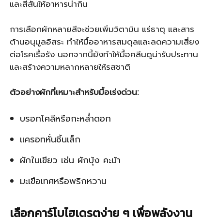
และสีสันให้อาหารน่ากิน
การเลือกผักหลายสีจะช่วยเพิ่มวิตามิน แร่ธาตุ และสาร
ต้านอนุมูลอิสระ ทำให้มื้ออาหารสมดุลและลดความเสี่ยง
ต่อโรคเรื้อรัง นอกจากนี้ยังทำให้มื้อคลีนดูน่ารับประทาน
และสร้างความหลากหลายให้รสชาติ
ตัวอย่างผักที่เหมาะสำหรับมื้อเร่งด่วน:
บรอกโคลีหรือกะหล่ำดอก
แครอทหั่นชิ้นเล็ก
ผักใบเขียว เช่น ผักบุ้ง คะน้า
มะเขือเทศหรือพริกหวาน
เลือกคาร์โบไฮเดรตง่าย ๆ เพื่อพลังงาน