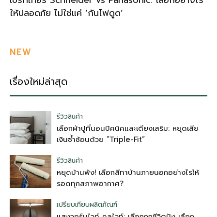
เบรกเกอร์ Schneider vs Panasonic: เลือกอย่างไร
ให้ปลอดภัย ไม่ใช่แค่ ‘กันไฟดูด’
NEW
เรื่องใหม่ล่าสุด
รีวิวสินค้า
เลือกผ้าปูที่นอนปิคนิคและเตียงเสริม: หยุดเสีย
เงินซ้ำซ้อนด้วย “Triple-Fit”
รีวิวสินค้า
หยุดบ้านพัง! เลือกสีทาบ้านภายนอกอย่างไรให้
รอดทุกสภาพอากาศ?
เปรียบเทียบผลิตภัณฑ์
แสงวอร์มไวท์ คูลไวท์: เลือกถูกชีวิตปัง เลือก