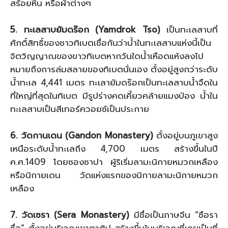
สร้อยหิน หรือผ้าต่างๆ
5. ทะเลสาบยัมดร๊อก (Yamdrok Tso)
เป็นทะเลสาบที่
ศักดิ์สิทธิ์ของชาวทิเบตเชื่อกันว่าน้ำในทะเลสาบแห่งนี้เป็น
จิตวิญญาณของขาวทิเบตหากวันใดน้ำเหือดแห้งลงไป
หมายถึงการล่มสลายของทิเบตนั่นเอง ตั้งอยู่สูงกว่าระดับ
น้ำทะเล 4,441 เมตร ทะเลายัมดร๊อกเป็นทะเลสาบน้ำจืดใน
ที่ใหญ่ที่สุดในทิเบต มีรูปร่างคดเคี้ยวคล้ายแมงป่อง น้ำใน
ทะเลสาบเป็นสีเทอร์ควอยซ์เป็นประกาย
6. วัดกานเดน (Gandon Monastery)
ตั้งอยู่บนภูเขาสูง
เหนือระดับน้ำทะเลถึง 4,700 เมตร สร้างขึ้นในปี
ค.ศ.1409 โดยซองซาปา ผู้ริเริ่มลามะนิกายหมวกเหลือง
หรือนิกายเดน วัดแห่งแรกของนิกายลามะนิกายหมวก
เหลือง
7. วัดเซรา (Sera Monastery)
มีชื่อเป็นภาษจีน “ซือรา
ซื่อ” ตั้งอยู่บริเวณเขาตาติปู สร้างขึ้นในบริเวณที่เคยเป็นที่