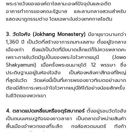
พระราชวังขององค์ดาไลลามะองค์ปัจจุบันและอดีต
อาคารทำการของคณะรัฐบาล และลานกลางสวนสำหรับ
แสดงนาฎกรรมต่าง โดยเฉพาะในช่วงเทศกาลโชตัน
3. วัดโจคัง (Jokhang Monastery)
มีอายุยาวนานกว่า
1,360 ปี เป็นวัดที่สร้างจาการถมทะเลสาบ ตั้งอยู่ใจกลาง
เมืองเก่า ถึงแม้เป็นวัดที่มีขนาดเล็กแต่ก็ไม่ควรพลาดคะ
เพราะภายในวัดมีรูปปั้นของพระโจโวศากยมุนี (Jowo
Shakyamuni) เมื่อครั้งพระชนมายุได้ 12 พรรษา ซึ่ง
ประดิษฐานอยู่ในห้องโจฮัง เป็นห้องหลังคาสีทองที่ใหญ่
ที่สุดในวัด วัดแห่งนี้เป็นที่เคารพของชาวทิเบตอย่างมาก
ต้องมีสักการะพระเจ้าโจโวศากยมุนีให้ได้อย่างน้อยสักครั้ง
ในชีวิตของพวกเขา
4. ตลาดแปดเหลี่ยมหรือจตุรัสบากอร์
ตั้งอยู่รอบวัดโจฮัง
เป็นถนนเศรษฐกิจของชาวลาซา เป็นตลาดจำหน่ายสินค้า
พื้นเมืองจำพวกของที่ระลึก กงล้อสวดมนตร์ ทังก้า