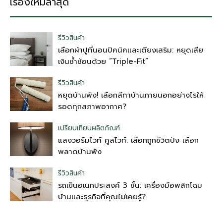
เรื่องใหม่ล่าสุด
รีวิวสินค้า
เลือกผ้าปูที่นอนปิคนิคและเตียงเสริม: หยุดเสีย
เงินซ้ำซ้อนด้วย “Triple-Fit”
รีวิวสินค้า
หยุดบ้านพัง! เลือกสีทาบ้านภายนอกอย่างไรให้
รอดทุกสภาพอากาศ?
เปรียบเทียบผลิตภัณฑ์
แสงวอร์มไวท์ คูลไวท์: เลือกถูกชีวิตปัง เลือก
พลาดบ้านพัง
รีวิวสินค้า
รถเข็นอเนกประสงค์ 3 ชั้น: เครื่องมือพลิกโฉม
บ้านและธุรกิจที่คุณไม่เคยรู้?