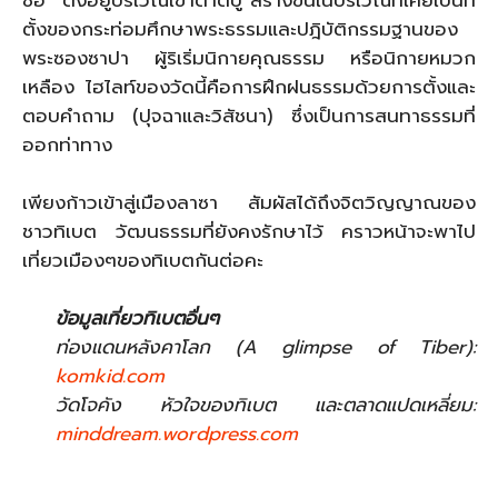
ตั้งของกระท่อมศึกษาพระธรรมและปฎิบัติกรรมฐานของ
พระซองซาปา ผู้ริเริ่มนิกายคุณธรรม หรือนิกายหมวก
เหลือง ไฮไลท์ของวัดนี้คือการฝึกฝนธรรมด้วยการตั้งและ
ตอบคำถาม (ปุจฉาและวิสัชนา) ซึ่งเป็นการสนทาธรรมที่
ออกท่าทาง
เพียงก้าวเข้าสู่เมืองลาซา สัมผัสได้ถึงจิตวิญญาณของ
ชาวทิเบต วัฒนธรรมที่ยังคงรักษาไว้ คราวหน้าจะพาไป
เที่ยวเมืองๆของทิเบตกันต่อคะ
ข้อมูลเที่ยวทิเบตอื่นๆ
ท่องแดนหลังคาโลก (A glimpse of Tiber):
komkid.com
วัดโจคัง หัวใจของทิเบต และตลาดแปดเหลี่ยม:
minddream.wordpress.com