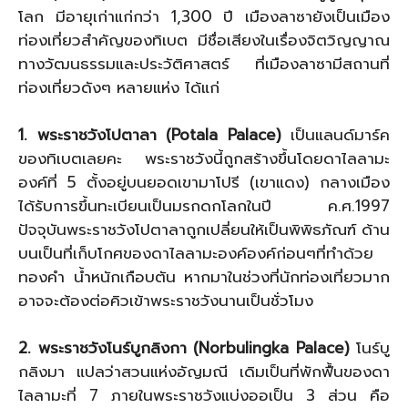
โลก มีอายุเก่าแก่กว่า 1,300 ปี เมืองลาซายังเป็นเมือง
ท่องเที่ยวสำคัญของทิเบต มีชื่อเสียงในเรื่องจิตวิญญาณ
ทางวัฒนธรรมและประวัติศาสตร์ ที่เมืองลาซามีสถานที่
ท่องเที่ยวดังๆ หลายแห่ง ได้แก่
1. พระราชวังโปตาลา (Potala Palace)
เป็นแลนด์มาร์ค
ของทิเบตเลยคะ พระราชวังนี้ถูกสร้างขึ้นโดยดาไลลามะ
องค์ที่ 5 ตั้งอยู่บนยอดเขามาโปรี (เขาแดง) กลางเมือง
ได้รับการขึ้นทะเบียนเป็นมรกดกโลกในปี ค.ศ.1997
ปัจจุบันพระราชวังโปตาลาถูกเปลี่ยนให้เป็นพิพิธภัณฑ์ ด้าน
บนเป็นที่เก็บโกศของดาไลลามะองค์องค์ก่อนๆที่ทำด้วย
ทองคำ น้ำหนักเกือบตัน หากมาในช่วงที่นักท่องเที่ยวมาก
อาจจะต้องต่อคิวเข้าพระราชวังนานเป็นชั่วโมง
2. พระราชวังโนร์บูกลิงกา (Norbulingka Palace)
โนร์บู
กลิงมา แปลว่าสวนแห่งอัญมณี เดิมเป็นที่พักฟื้นของดา
ไลลามะที่ 7 ภายในพระราชวังแบ่งออเป็น 3 ส่วน คือ