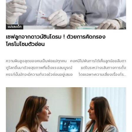
แม่และเด็ก
เซฟลูกจากดาวน์ซินโดรม ! ด้วยการคัดกรอง
โครโมโซมตัวอ่อน
ความฝันสูงสุดของคนเป็นพ่อแม่ทุกคน คงหนีไม่พ้นการได้เห็นลูกน้อยลืมตา
ดูโลกขึ้นมาด้วยสุขภาพที่แข็งแรงสมบูรณ์ แต่ในระหว่างเส้นทางการตั้ง
ครรภ์นั้นมักจะมีความกังวลใจซ่อนอยู่เสมอ โดยเฉพาะความเสี่ยงเรื่องโรค
ทางพันธุกรรมอย่างกลุ่มอาการดาวน์ซินโดรม ซึ่งเป็นภาวะที่พบได้บ่อยและ
สร้างความกังวลใจให้กับคุณแม่ตั้งครรภ์เป็นอย่างมาก...