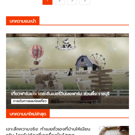
บทความแนะนำ
เที่ยวฟาร์มแกะ เดอะซีนเนอรี่วินเลจฟาร์ม สวนผึ้ง ราชบุรี
การเดินทางและท่องเที่ยว
บทความมาใหม่ล่าสุด
เจาะลึกความจริง: ทำเนยถั่วเองที่บ้านให้เนียน
กริบ โดยไม่ต้องพึ่งเครื่องปั่นไฮเทค