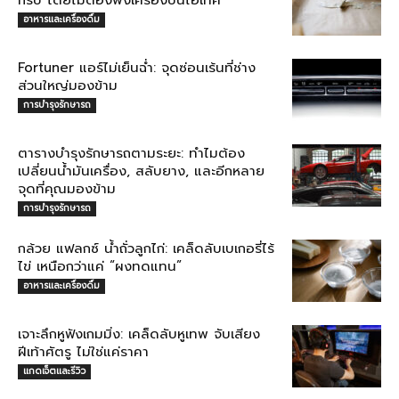
อาหารและเครื่องดื่ม
Fortuner แอร์ไม่เย็นฉ่ำ: จุดซ่อนเร้นที่ช่าง
ส่วนใหญ่มองข้าม
การบำรุงรักษารถ
ตารางบำรุงรักษารถตามระยะ: ทำไมต้อง
เปลี่ยนน้ำมันเครื่อง, สลับยาง, และอีกหลาย
จุดที่คุณมองข้าม
การบำรุงรักษารถ
กล้วย แฟลกซ์ น้ำถั่วลูกไก่: เคล็ดลับเบเกอรี่ไร้
ไข่ เหนือกว่าแค่ “ผงทดแทน”
อาหารและเครื่องดื่ม
เจาะลึกหูฟังเกมมิ่ง: เคล็ดลับหูเทพ จับเสียง
ฝีเท้าศัตรู ไม่ใช่แค่ราคา
แกดเจ็ตและรีวิว