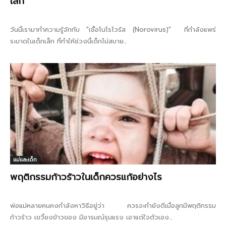
เล็ก
วันนี้เรามาทำความรู้จักกับ "เชื้อโนโรไวรัส (Norovirus)" ที่กำลังแพร่
ระบาดในเด็กเล็ก ที่ทำให้ช่วงนี้เด็กไม่สบาย...
แม่และเด็ก
พฤติกรรมก้าวร้าวในเด็กควรแก้อย่างไร
พ่อแม่หลายคนคงกำลังหาวิธีอยู่ว่า ควรจะทำยังดีเมื่อลูกมีพฤติกรรม
ก้าวร้าว เขวี้ยงข้าวของ มีอารมณ์รุนแรง เอาแต่ใจตัวเอง...