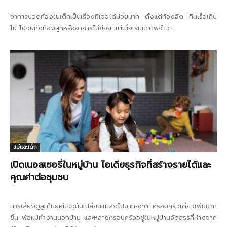
อาการปวดท้องในเด็กเป็นเรื่องที่เจอได้บ่อยมาก ตั้งแต่ท้องอืด กินเร็วเกิน
ไป ไปจนถึงท้องผูกหรืออาหารไม่ย่อย แต่เมื่อเริ่มมีภาพจำว่า...
แม่และเด็ก
เปิดเนอสเซอรี่ในหมู่บ้าน ไอเดียธุรกิจที่สร้างรายได้และ
คุณค่าต่อชุมชน
การเลี้ยงดูลูกในยุคปัจจุบันเปลี่ยนแปลงไปจากอดีต ครอบครัวเดี่ยวเพิ่มมาก
ขึ้น พ่อแม่ทำงานนอกบ้าน และหลายครอบครัวอยู่ในหมู่บ้านจัดสรรที่ห่างจาก