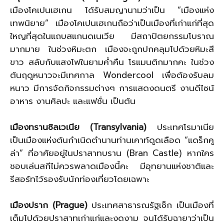
เมืองโคเปนเฮเกน ได้รับสมญานามว่าเป็น “เมืองแห่ง
เทพนิยาย” เมืองโคเปนเฮเกนถือว่าเป็นเมืองที่เก่าแก่ที่สุด
ใหญที่สุดในแถบสแกนดเนเวีย มีสถาปัตยกรรมโบราณ
มากมาย ในช่วงหิมะตก เมืองจะถูกปกคลุมไปด้วยหิมะสี
ขาว สลับกับแสงไฟในยามค่ำคืน โรแมนติกมากคะ ในช่วง
ต้นฤดูหนาวจะมีเทศกาล Wondercool เพื่อต้องรับลม
หนาว มีการจัดกิจกรรมต่างๆ การแสดงดนตรี งานดีไซน์
อาหาร งานศิลปะ และแฟชั่น เป็นต้น
เมืองทรานซิลเวเนีย (Transylvania)
ประเทศโรมาเนีย
เป็นเมืองแห่งต้นกำเนิดตำนานท่านเคาท์ดูดเลือด “แดร็กคู
ล่า” ที่อาศัยอยู่ในปราสาทบราน (Bran Castle) หากใคร
ชอบเล่นสกีไม่ควรพลาดเมืองนี้คะ มีอุทยานแห่งชาติและ
รีสอร์ทไว้รองรับนักท่องเที่ยวโดยเฉพาะ
เมืองปราก (Prague)
ประเทศสาธารณรัฐเช็ก เป็นเมืองที่
เต็มไปด้วยปราสาทเก่าแก่และงดงาม จนได้รับฉายาว่าเป็น