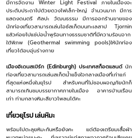
มีการจัดงาน Winter Light Festival ภายในเมืองจะ
ประดับประดาไปด้วยดวงไฟเล็ก-ใหญ่ จำนวนมาก มีการ
แสดงดนตรี ศิลปะ วัฒนธรรม มีการออกร้านขายของ
นักท่องเที่ยวสามารถเล่นไอซ์สเก็ตบนทะเลสาป Tjornin
แล้วค่อยไปแช่บ่อน้ำพุร้อนทางธรรมชาติที่มีความร้อนจาก
ใต้พิภพ (Geothermal swimming pools)ให้นักท่อง
เที่ยวได้อบอุ่นร่างกาย
เมืองอิเดนสเบิร์ก (Edinburgh) ประเทศสก็อตแลนด์
นัก
ท่องเที่ยวสามารถเล่นสเก็ตน้ำแข็งใจกลางเมืองที่เก่าแก่
ที่สุดแห่งหนึ่งในยุโรป สำหรับคนที่ไม่ชอบผจญภัยนักก็
สามารถเกินชมบรรยากาศภายในเมือง อาคารบ้านเรือน
เก่า ท่ามกลางหิมะสีขาวโพลนได้คะ
เที่ยวยุโรป เล่นหิมะ
พร้อมไปตะลุยหิมะกันหรือยังคะ แต่ต้องเตรียมเสื้อผ้า
หนาๆหน่อยนะคะ ยิ่งเราอยู่แต่สภาพอากาศร้อนเสียเคย