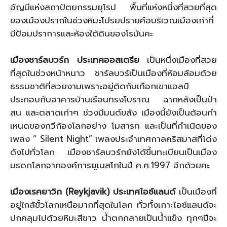
อัญมีแห่งสถาปัตยกรรมยุโรป พื้นที่แห่งหนึ่งที่สวยที่สุด
ของเมืองปรากในช่วงหิมะโปรยปรายคือบริเวณเมืองเก่าที่
มีป้อมปราการและห้องใต้ดินของโรมันคะ
เมืองชาร์ลบวร์ก ประเทศออสเตรีย
เป็นหนึ่งเมืองที่สวย
ที่สุดในช่วงหน้าหนาว ชาร์ลบวร์เป็นเมืองที่ห้อมล้อมด้วย
ธรรมชาติที่สวยงามเพราะอยู่ติดกับเทือกเขาแอลป์
ประกอบกับอาคารบ้านเรือนทรงโบราณ ฉากหลังเป็นป่า
สน และตลาดเก่าๆ ช่วงมีมนต์ขลัง เมืองนี้ยังเป็นต้อนกำ
เหนดของกวีก้องโลกอย่าง โมสารท และเป็นที่กำเนิดของ
เพลง “ Silent Night” เพลงประจำเทศกาลคริสมาสที่โด่ง
ดังไปทั่วโลก เมืองชาร์ลบวร์กยังได้ขึ้นทะเบียนเป็นเมือง
มรดกโลกจากองค์การยูเนสโกในปี ค.ศ.1997 อีกด้วยคะ
เมืองเรคยาวิก (Reykjavik) ประเทศไอซ์แลนด์
เป็นเมืองที่
อยู่ใกล้ขั้วโลกเหนือมากที่สุดในโลก ทั่วทั้งเกาะไอซ์แลนด์จะ
ปกคลุมไปด้วยหิมะสีขาว น้ำตกกลายเป็นน้ำแข็ง ทุกๆปีจะ