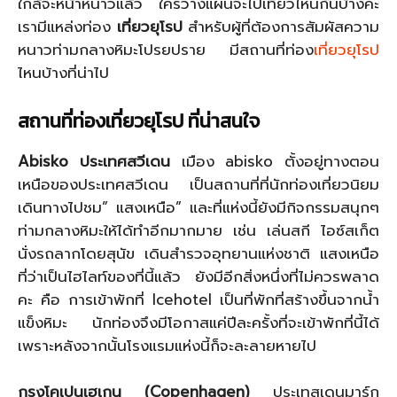
ใกล้จะหน้าหนาวแล้ว ใครวางแผนจะไปเที่ยวไหนกันบ้างคะ
เรามีแหล่งท่อง
เที่ยวยุโรป
สำหรับผู้ที่ต้องการสัมผัสความ
หนาวท่ามกลางหิมะโปรยปราย มีสถานที่ท่อง
เที่ยวยุโรป
ไหนบ้างที่น่าไป
สถานที่ท่องเที่ยวยุโรป ที่น่าสนใจ
Abisko ประเทศสวีเดน
เมือง abisko ตั้งอยู่ทางตอน
เหนือของประเทศสวีเดน เป็นสถานที่ที่นักท่องเที่ยวนิยม
เดินทางไปชม” แสงเหนือ” และที่แห่งนี้ยังมีกิจกรรมสนุกๆ
ท่ามกลางหิมะให้ได้ทำอีกมากมาย เช่น เล่นสกี ไอซ์สเก็ต
นั่งรถลากโดยสุนัข เดินสำรวจอุทยานแห่งชาติ แสงเหนือ
ที่ว่าเป็นไฮไลท์ของที่นี้แล้ว ยังมีอีกสิ่งหนึ่งที่ไม่ควรพลาด
คะ คือ การเข้าพักที่ Icehotel เป็นที่พักที่สร้างขึ้นจากน้ำ
แข็งหิมะ นักท่องจึงมีโอกาสแค่ปีละครั้งที่จะเข้าพักที่นี้ได้
เพราะหลังจากนั้นโรงแรมแห่งนี้ก็จะละลายหายไป
กรุงโคเปนเฮเกน (Copenhagen)
ประเทสเดนมาร์ก