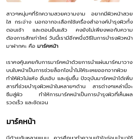
สาวๆหนุ่มๆที่รักความสวยความงาม อยากมีผิวหน้าสวย
ใส กระจ่าง นอกจากจะเลือกใช้เครื่องสำอางค์บำรุงผิวทั้ง
ตอนเช้า และตอนย็นแล้ว คงยังไม่เพียงพอกับความ
ต้องการสักเท่าไหร่ วันนี้เรามีอีกหนึ่งวิธีในการบำรงผิวหน้า
มาฝากคะ คือ
มาร์คหน้า
เราคงคุ้นเคยกับการมาร์คหน้าด้วยการนำแผ่นมาร์คมาวาง
บนใบหน้าเป็นการช่วยล็อกไอน้ำไม่ให้ระเหยออกจากผิวย
ทำให้ผิวไม่แห้ง อิ่มเอิบ และชุ่มชื้น ปัจจุบันมาร์คหน้าได้เพิ่ม
สารที่ช่วยบำรุงผิวหน้าในหลายๆด้าน สารต่างๆเหล่านี้จะ
ซึมสู่ผิว ทำให้การมาร์คหน้าเป็นการบำรุงผิวที่เห็นผล
รวดเร็ว และชัดเจน
มาร์คหน้า
มีด้วยกันหลายแบบ ควรศึกษาทำความเข้าใจก่อนนำมาใช้