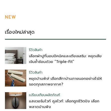
NEW
เรื่องใหม่ล่าสุด
รีวิวสินค้า
เลือกผ้าปูที่นอนปิคนิคและเตียงเสริม: หยุดเสีย
เงินซ้ำซ้อนด้วย “Triple-Fit”
รีวิวสินค้า
หยุดบ้านพัง! เลือกสีทาบ้านภายนอกอย่างไรให้
รอดทุกสภาพอากาศ?
เปรียบเทียบผลิตภัณฑ์
แสงวอร์มไวท์ คูลไวท์: เลือกถูกชีวิตปัง เลือก
พลาดบ้านพัง