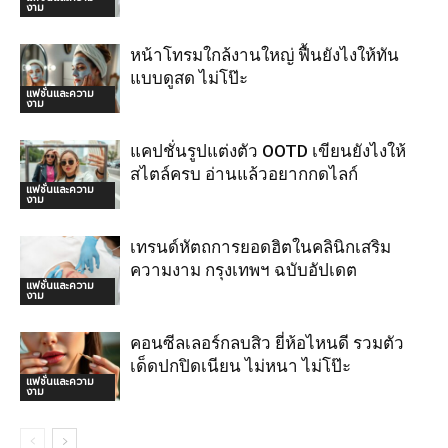
งาม
หน้าโทรมใกล้งานใหญ่ ฟื้นยังไงให้ทัน
แบบดูสด ไม่โป๊ะ
แฟชั่นและความ
งาม
แคปชั่นรูปแต่งตัว OOTD เขียนยังไงให้
สไตล์ครบ อ่านแล้วอยากกดไลก์
แฟชั่นและความ
งาม
เทรนด์หัตถการยอดฮิตในคลินิกเสริม
ความงาม กรุงเทพฯ ฉบับอัปเดต
แฟชั่นและความ
งาม
คอนซีลเลอร์กลบสิว ยี่ห้อไหนดี รวมตัว
เด็ดปกปิดเนียน ไม่หนา ไม่โป๊ะ
แฟชั่นและความ
งาม