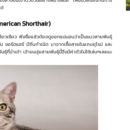
รงสางขนเจ้าตัวป่วนอย่างสม่ำเสมอ เพื่อช่วยป้องกันการ
ด้
American Shorthair)
่เดียวเชียว ฟังชื่อแล้วต้องดูออกแน่นอนว่าเป็นแมวสายพันธุ์
กัน ชอร์ตแฮร์ มีถิ่นกำเนิด มาจากเชื้อสายในแถบยุโรป และ
ุ์ที่นำเข้า เจ้าขนปุยสายพันธุ์นี้จึงมีค่าตัวไม่ใช้เล่นๆเลยนะ