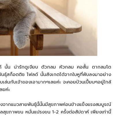
์ นั้น น่ารักดูเงียบ ตัวกลม หัวกลม คอสั้น ตากลมโต
ันธุ์สก็อตติช โฟลด์ นั้นสังเกตได้จากใบหูที่พับลงมาอย่าง
น ชอบเล่นกับเจ้าของเอามากๆเลยค่ะ จะคอยป่วนเปี้ยนๆอยู่ใกล้
ลยค่ะ
องจากแมวสายพันธุ์นี้นั้นมีสุขภาพค่อนข้างแข็งแรงสมบูรณ์
แลสุขภาพขน หมั่นแปรงขน 1-2 ครั้งต่อสัปดาห์ เพียงเท่านี้