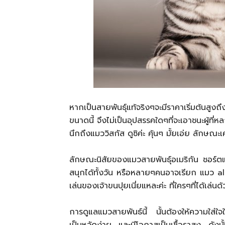
หากเป็นสายพันธุ์แท้จริงๆจะมีราคาเริ่มต้นส
ขนาดนี้ จึงไม่เป็นอุปสรรคใดๆที่จะเอาชนะผู้ที
นึกถึงแมววิสกัส ดูซิค่ะ คุ้นๆ มั้ยเอ่ย ลักษณ
ลักษณะนิสัยของแมวสายพันธุ์อเมริกัน ชอร์ตแฮร
สนุกได้ทั้งวัน หรือหลายๆคนอาจเรียก แมว alert
เล่นของเจ้าขนปุยเนี่ยแหละค่ะ ที่ใครๆที่ได้เล่น
การดูแลแมวสายพันธ์นี้ นั้นต้องให้ความใส่ใจ