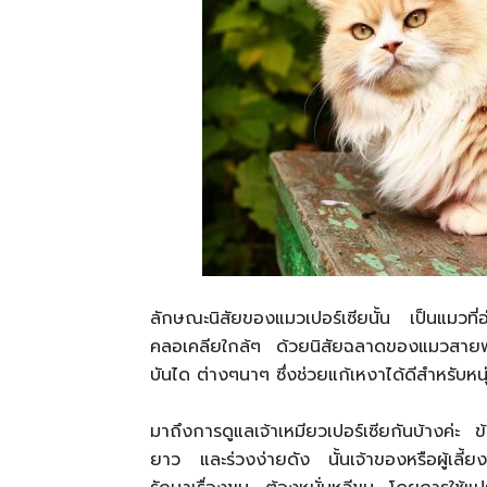
ลักษณะนิสัยของแมวเปอร์เซียนั้น­ เป็นแมวที
คลอเคลียใกล้ๆ ด้วยนิสัยฉลาดของแมวสายพันธ
บันได ต่างๆนาๆ ซึ่งช่วยแก้เหงาได้ดีสำหรับหนุ่ม
มาถึงการดูแลเจ้าเหมียวเปอร์เซียกันบ้างค่ะ 
ยาว และร่วงง่ายดัง นั้นเจ้าของหรือผู้เลี้ยง