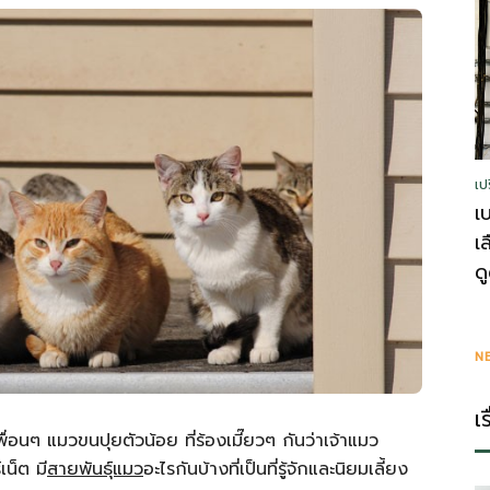
รู้
เป
วา
เ
เ
ด
ไร
N
เ
เพื่อนๆ แมวขนปุยตัวน้อย ที่ร้องเมี๊ยวๆ กันว่าเจ้าแมว
น็ต มี
สายพันธุ์แมว
อะไรกันบ้างที่เป็นที่รู้จักและนิยมเลี้ยง
ตี้