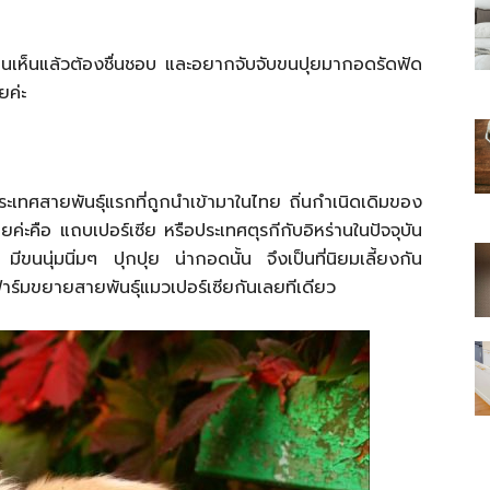
กๆคนเห็นแล้วต้องชื่นชอบ และอยากจับจับขนปุยมากอดรัดฟัด
ยค่ะ
ไทย
ระเทศสายพันธุ์แรกที่ถูกนำเข้ามาในไทย ถิ่นกำเนิดเดิมของ
เลยค่ะคือ แถบเปอร์เซีย หรือประเทศตุรกีกับอิหร่านในปัจจุบัน
มีขนนุ่มนิ่มๆ ปุกปุย น่ากอดนั้น จึงเป็นที่นิยมเลี้ยงกัน
สบาย(ดอท)คอม
์มขยายสายพันธุ์แมวเปอร์เซียกันเลยทีเดียว