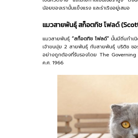
เป็นหวัดง่าย และมีโอกาสเป็นเชื้อราสูง ดังนั
น้อยของเรานั้นแข็งแรง และร่าเริงอยู่เสมอ
แมวสายพันธุ์ สก็อตทิช โฟลด์
(Scott
แมวสายพันธุ์
“สก็อตทิช โฟลด์”
นั้นมีถิ่นกำ
เจ้าขนปุย 2 สายพันธุ์ กับสายพันธุ์ บริติช ช
อย่างถูกต้องที่รับรองโดย The Governin
ค.ศ. 1966