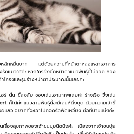
ูงถึงหลักหมื่นบาท แต่ด้วยความที่หน้าตาหล่อเหลาเอาการ
่หลงรักแมวได้ค่ะ หากใครยังนึกหน้าตาแมวพันธุ์นี้ไม่ออก ลอง
ะเค้าโครงและรูปร่างหน้าตาประมาณนั้นเลยค่ะ
์ นั้น ขี้สงสัย ชอบเล่นเอามากๆเลยค่ะ ร่างเริง วิ่งเล่น
 ก็ได้ค่ะ แมวสายพันธุ์นี้จะมีเสน่ห์ดึงดูด ด้วยความเจ้าขี้
ด้วยแล้ว อยากที่จะเอาไปกอดรัดฟัดเหวี่ยง ต่อที่บ้านแน่ๆค่ะ
ในเรื่องสุขภาพของเจ้าขนปุยนิดนึงค่ะ เนื่องจากเจ้าขนปุย