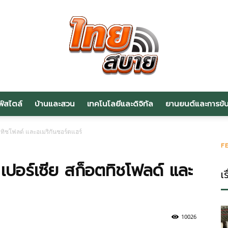
ฟ์สไตล์
บ้านและสวน
เทคโนโลยีและดิจิทัล
ยานยนต์และการขับข
สาระ
ตทิชโฟลด์ และอเมริกันชอร์ตแฮร์
F
เปอร์เซีย สก็อตทิชโฟลด์ และ
เร
น่า
10026