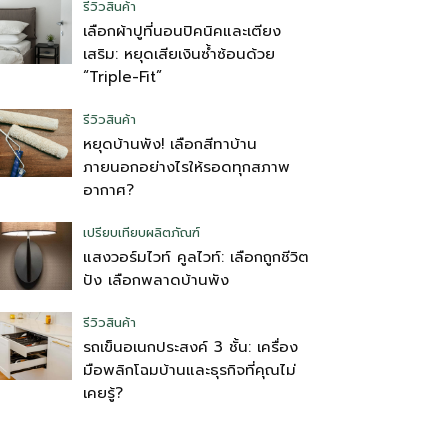
รีวิวสินค้า
เลือกผ้าปูที่นอนปิคนิคและเตียง
เสริม: หยุดเสียเงินซ้ำซ้อนด้วย
“Triple-Fit”
รีวิวสินค้า
หยุดบ้านพัง! เลือกสีทาบ้าน
ภายนอกอย่างไรให้รอดทุกสภาพ
อากาศ?
เปรียบเทียบผลิตภัณฑ์
แสงวอร์มไวท์ คูลไวท์: เลือกถูกชีวิต
ปัง เลือกพลาดบ้านพัง
รีวิวสินค้า
รถเข็นอเนกประสงค์ 3 ชั้น: เครื่อง
มือพลิกโฉมบ้านและธุรกิจที่คุณไม่
เคยรู้?