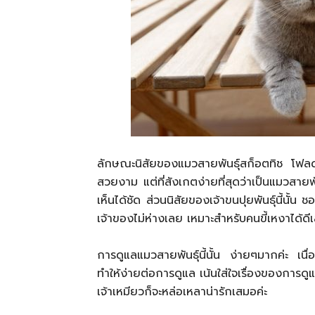
ลักษณะนิสัยของแมวสายพันธุ์สก็อตทิช โฟลด
สวยงาม แต่ที่สังเกตง่ายที่สุดว่าเป็นแมวสายพ
เห็นได้ชัด ส่วนนิสัยของเจ้าขนปุยพันธุ์นี้นั้
เจ้าของไม่ห่างเลย เหมาะสำหรับคนขี้เหงาได้ดีเ
การดูแลแมวสายพันธุ์นี้นั้น ง่ายๆมากค่ะ เนื่
ทำให้ง่ายต่อการดูแล เน้นใส่ใจเรื่องของการดู
เจ้าเหมียวก็จะหล่อเหลาน่ารักเสมอค่ะ