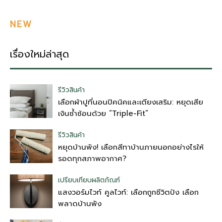
NEW
เรื่องใหม่ล่าสุด
รีวิวสินค้า
เลือกผ้าปูที่นอนปิคนิคและเตียงเสริม: หยุดเสีย
เงินซ้ำซ้อนด้วย “Triple-Fit”
รีวิวสินค้า
หยุดบ้านพัง! เลือกสีทาบ้านภายนอกอย่างไรให้
รอดทุกสภาพอากาศ?
เปรียบเทียบผลิตภัณฑ์
แสงวอร์มไวท์ คูลไวท์: เลือกถูกชีวิตปัง เลือก
พลาดบ้านพัง