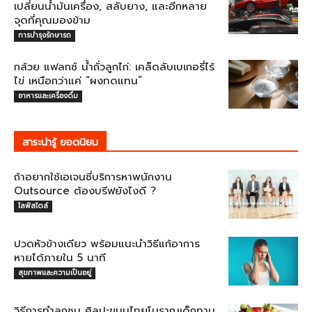
เปลี่ยนน้ำมันเครื่อง, สลับยาง, และอีกหลาย
จุดที่คุณมองข้าม
การบำรุงรักษารถ
กล้วย แฟลกซ์ น้ำถั่วลูกไก่: เคล็ดลับเบเกอรี่ไร้
ไข่ เหนือกว่าแค่ “ผงทดแทน”
อาหารและเครื่องดื่ม
สาระน่ารู้ ยอดนิยม
ถ้าอยากใช้เอเจนซี่บริการหาพนักงาน
Outsource ต้องบรีฟยังไงดี ?
ไลฟ์สไตล์
ปวดหัวข้างเดียว พร้อมแนะนำวิธีแก้อาการ
หายได้ภายใน 5 นาที
สุขภาพและความเป็นอยู่
วิธีการทำลูกชุบ ศิลปะขนมไทยโบราณเด็กทาน