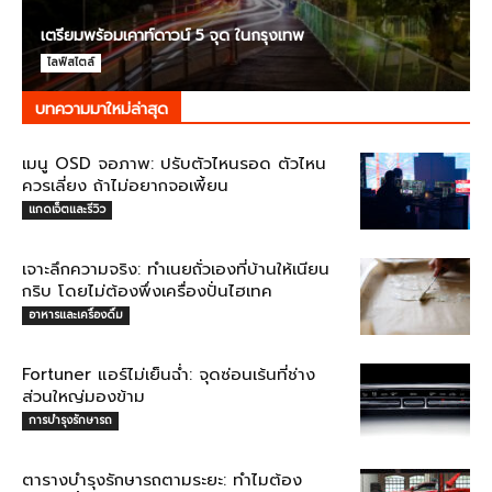
เตรียมพร้อมเคาท์ดาวน์ 5 จุด ในกรุงเทพ
ไลฟ์สไตล์
บทความมาใหม่ล่าสุด
เมนู OSD จอภาพ: ปรับตัวไหนรอด ตัวไหน
ควรเลี่ยง ถ้าไม่อยากจอเพี้ยน
แกดเจ็ตและรีวิว
เจาะลึกความจริง: ทำเนยถั่วเองที่บ้านให้เนียน
กริบ โดยไม่ต้องพึ่งเครื่องปั่นไฮเทค
อาหารและเครื่องดื่ม
Fortuner แอร์ไม่เย็นฉ่ำ: จุดซ่อนเร้นที่ช่าง
ส่วนใหญ่มองข้าม
การบำรุงรักษารถ
ตารางบำรุงรักษารถตามระยะ: ทำไมต้อง