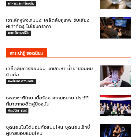
อาหารและเครื่องดื่ม
เจาะลึกหูฟังเกมมิ่ง: เคล็ดลับหูเทพ จับเสียง
ฝีเท้าศัตรู ไม่ใช่แค่ราคา
แกดเจ็ตและรีวิว
สาระน่ารู้ ยอดนิยม
เคล็ดลับการย้อมผม แก้ปัญหา น้ำยาย้อมผม
ติดมือ
แฟชั่นและความงาม
เพลงชาติไทย เนื้อร้อง ความหมาย ประวัติ
ที่มาจากอดีตสู่ปัจจุบัน
ประวัติศาสตร์
ชุดนอนไม่ได้นอนคือแบบไหน ชุดนอนเซ็กซี่
ผู้ชายชอบแบบไหน