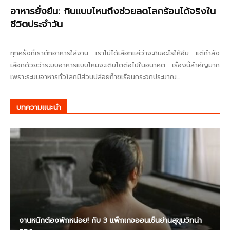
อาหารยั่งยืน: กินแบบไหนถึงช่วยลดโลกร้อนได้จริงใน
ชีวิตประจำวัน
ทุกครั้งที่เราตักอาหารใส่จาน เราไม่ได้เลือกแค่ว่าจะกินอะไรให้อิ่ม แต่กำลัง
เลือกด้วยว่าระบบอาหารแบบไหนจะเติบโตต่อไปในอนาคต เรื่องนี้สำคัญมาก
เพราะระบบอาหารทั่วโลกมีส่วนปล่อยก๊าซเรือนกระจกประมาณ...
บทความแนะนำ
งานหนักต้องพักหน่อย! กับ 3 แพ็กเกจออนเซ็นย่านสุขุมวิทน่า