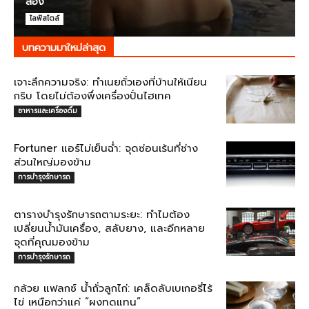
ลอง
ไลฟ์สไตล์
บทความมาใหม่ล่าสุด
เจาะลึกความจริง: ทำเนยถั่วเองที่บ้านให้เนียน
กริบ โดยไม่ต้องพึ่งเครื่องปั่นไฮเทค
อาหารและเครื่องดื่ม
Fortuner แอร์ไม่เย็นฉ่ำ: จุดซ่อนเร้นที่ช่าง
ส่วนใหญ่มองข้าม
การบำรุงรักษารถ
ตารางบำรุงรักษารถตามระยะ: ทำไมต้อง
เปลี่ยนน้ำมันเครื่อง, สลับยาง, และอีกหลาย
จุดที่คุณมองข้าม
การบำรุงรักษารถ
กล้วย แฟลกซ์ น้ำถั่วลูกไก่: เคล็ดลับเบเกอรี่ไร้
ไข่ เหนือกว่าแค่ “ผงทดแทน”