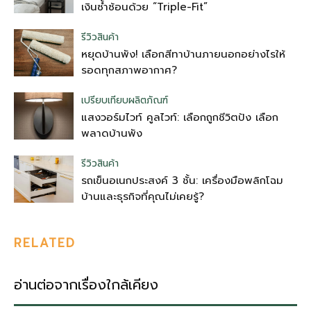
เงินซ้ำซ้อนด้วย “Triple-Fit”
รีวิวสินค้า
หยุดบ้านพัง! เลือกสีทาบ้านภายนอกอย่างไรให้
รอดทุกสภาพอากาศ?
เปรียบเทียบผลิตภัณฑ์
แสงวอร์มไวท์ คูลไวท์: เลือกถูกชีวิตปัง เลือก
พลาดบ้านพัง
รีวิวสินค้า
รถเข็นอเนกประสงค์ 3 ชั้น: เครื่องมือพลิกโฉม
บ้านและธุรกิจที่คุณไม่เคยรู้?
RELATED
อ่านต่อจากเรื่องใกล้เคียง