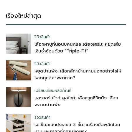
เรื่องใหม่ล่าสุด
รีวิวสินค้า
เลือกผ้าปูที่นอนปิคนิคและเตียงเสริม: หยุดเสีย
เงินซ้ำซ้อนด้วย “Triple-Fit”
รีวิวสินค้า
หยุดบ้านพัง! เลือกสีทาบ้านภายนอกอย่างไรให้
รอดทุกสภาพอากาศ?
เปรียบเทียบผลิตภัณฑ์
แสงวอร์มไวท์ คูลไวท์: เลือกถูกชีวิตปัง เลือก
พลาดบ้านพัง
รีวิวสินค้า
รถเข็นอเนกประสงค์ 3 ชั้น: เครื่องมือพลิกโฉม
บ้านและธุรกิจที่คุณไม่เคยรู้?