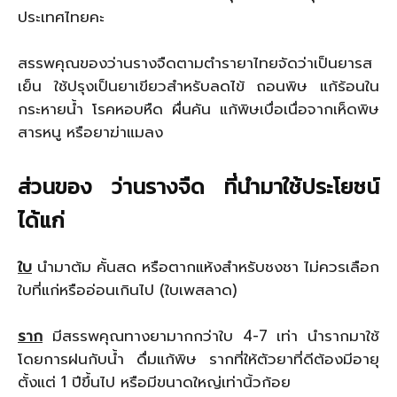
ประเทศไทยคะ
สรรพคุณของว่านรางจืดตามตำรายาไทยจัดว่าเป็นยารส
เย็น ใช้ปรุงเป็นยาเขียวสำหรับลดไข้ ถอนพิษ แก้ร้อนใน
กระหายน้ำ โรคหอบหืด ผื่นคัน แก้พิษเบื่อเนื่อจากเห็ดพิษ
สารหนู หรือยาฆ่าแมลง
ส่วนของ ว่านรางจืด ที่นำมาใช้ประโยชน์
ได้แก่
ใบ
นำมาต้ม คั้นสด หรือตากแห้งสำหรับชงชา ไม่ควรเลือก
ใบที่แก่หรืออ่อนเกินไป (ใบเพสลาด)
ราก
มีสรรพคุณทางยามากกว่าใบ 4-7 เท่า นำรากมาใช้
โดยการฝนกับน้ำ ดื่มแก้พิษ รากที่ให้ตัวยาที่ดีต้องมีอายุ
ตั้งแต่ 1 ปีขึ้นไป หรือมีขนาดใหญ่เท่านิ้วก้อย