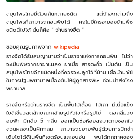
สมุนไพรไทยมีด้วยกันหลายชนิด แต่ถ้าจะกล่าวถึง
สมุนไพรที่สามารถถอนพิษได้ คงไม่มีใครจะมองข้ามพืช
ชนิดนี้ไปได้ นั่นก็คือ “
ว่านรางจืด
”
ขอบคุณรูปภาพจาก
wikipedia
รางจืดได้รับสมญานามว่าเป็นราชาแห่งการถอนพิษ ไม่ว่า
จะเป็นพิษจากยาฆ่าแมลง ยาเบื่อ สารตะกั่ว เป็นต้น เป็น
สมุนไพรไทยอีกชนิดหนึ่งที่ควรจะปลูกไว้ที่บ้าน เผื่อนำมาใช้
ในการปฐมพยาบาลเบื้องต้นให้ผู้ถูกสารพิษ ก่อนนำส่งโรง
พยาบาล
รางจืดหรือว่านรางจืด เป็นพื้นไม้เลื้อย ไม้เถา มีเนื้อแข็ง
ใบสีเขียวสดลักษณะคล้ายรูปหัวใจหรือรูปไข่ ดอกสีม่วง
อมฟ้า มีกลีบ 5 กลีบ ออกเป็นช่อห้อยลงมาตามซอกใบ
ส่วนผลจะเป็นฝักกลม สามารถขยายพันธุ์ด้วยการปักชำ
เติบโตได้ดีในพื้นที่เขตร้อนและอบอุ่น พบได้ทุกภาคของ