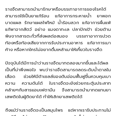
รางจืดสามารถนำมารักษาหรือบรรเทาอาการของโรคได้
สามารถใช้เป็นยาแก้ร้อน แก้อาการกระหายน้ำ ยาพอก
บาดแผล รักษาแผลไฟไหม้ น้ำร้อนลวก แก้อาการผื่นแพ้
แก้พาจากสัตว์ อย่าง แมงดาทะเล ปลาปักเป้า ช่วยต้าน
พิษจากสารตะกั่วที่ส่งผลต่อสมอง บรรเทาอาการปวด
ท้องหรือท้องเสียจากการรับประทานอาหาร แก้อาการเมา
ค้าง หรือหากใครไม่อยากดื่มเหล้าเมาให้เคี้ยวใบรางจืด
ปัจจุบันได้มีการนำว่านรางจืดมาทดลองมากขึ้นและได้ผล
เป็นที่น่าพึงพอใจ พบว่ารางจืดสามารถลดระดับน้ำตาลใน
เลือด ช่วยให้บีต้าเซลล์ของตับอ่อนฟื้นฟูขึ้นควบคุมเบา
หวาน ความดันได้ ใบรางจืดจะยังช่วยกระตุ้นประสาท
คล้ายๆกับสารแอมเฟตามีน จึงสามารถนำมาทดแทนยา
เสพติดในผู้ติดยาได้ ทำให้เลิกยาเสพติดได้
ถึงแม้ว่านรางจืดจะเป็นสมุนไพร แต่หากเรารับประทานไม่