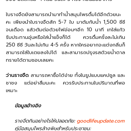
ใบรางจืดยังสามารถนำมาทำน้ำสมุนไพรดื่มได้อีกด้วยนะ
คะ เพียงนำใบรางจืดสัก 5-7 ใบ มาต้มกับน้ำ 1,500 ซีซี
จนเดือด แล้วต้มต่อด้วยไฟอ่อนๆอีก 10 นาที เทใส่แก้ว
รับประทานอุ่นหรือใส่น้ำแข็งก็ได้ ควรดื่มครั้งละไม่เกิน
250 ซีซี วันละไม่เกิน 4-5 ครั้ง หากใครอยากจะแต่งกลิ่นก็
สามารถใส่ใบเตยลงไปได้ และสามารถปรุงรสด้วยน้ำตาล
ทรายได้ตามชอบเลยคะ
ว่านรางจืด
สามารถหาซื้อได้ง่าย ทั้งในรูปแบบแคปซูล และ
ชาชง แต่อย่าลืมนะคะ ควรรับประทานในปริมาณที่พอ
เหมาะ
ข้อมูลอ้างอิง
รางจืดกินอย่างไรให้ปลอดภัย:
goodlifeupdate.com
คู่มือสมุนไพรล้างพิษสำหรับประชาชน: