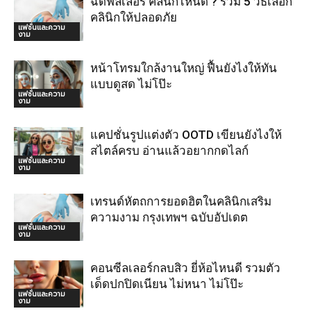
ฉีดฟิลเลอร์ คลินิกไหนดี ? รวม 5 วิธีเลือก
คลินิกให้ปลอดภัย
แฟชั่นและความ
งาม
หน้าโทรมใกล้งานใหญ่ ฟื้นยังไงให้ทัน
แบบดูสด ไม่โป๊ะ
แฟชั่นและความ
งาม
แคปชั่นรูปแต่งตัว OOTD เขียนยังไงให้
สไตล์ครบ อ่านแล้วอยากกดไลก์
แฟชั่นและความ
งาม
เทรนด์หัตถการยอดฮิตในคลินิกเสริม
ความงาม กรุงเทพฯ ฉบับอัปเดต
แฟชั่นและความ
งาม
คอนซีลเลอร์กลบสิว ยี่ห้อไหนดี รวมตัว
เด็ดปกปิดเนียน ไม่หนา ไม่โป๊ะ
แฟชั่นและความ
งาม