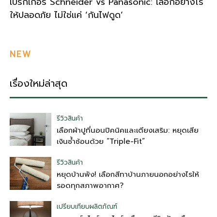
เบรกเกอร์ Schneider vs Panasonic: เลือกอย่างไร
ให้ปลอดภัย ไม่ใช่แค่ ‘กันไฟดูด’
NEW
เรื่องใหม่ล่าสุด
รีวิวสินค้า
เลือกผ้าปูที่นอนปิคนิคและเตียงเสริม: หยุดเสีย
เงินซ้ำซ้อนด้วย “Triple-Fit”
รีวิวสินค้า
หยุดบ้านพัง! เลือกสีทาบ้านภายนอกอย่างไรให้
รอดทุกสภาพอากาศ?
เปรียบเทียบผลิตภัณฑ์