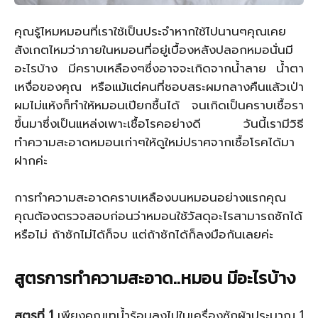
คุณรู้ไหมหมอนที่เราใช้เป็นประจำหากใช้ไปนานๆคุณเคย
สังเกตไหมว่าภายในหมอนที่อยู่เบื้องหลังปลอกหมอนั่นมี
อะไรบ้าง มีคราบเหลืองๆซึ่งอาจจะเกิดจากน้ำลาย น้ำตา
เหงื่อของคุณ หรือแม้แต่คนที่ชอบสระผมกลางคืนแล้วเป่า
ผมไม่แห้งก็ทำให้หมอนเปียกชื้นได้ จนเกิดเป็นคราบเชื้อรา
ขึ้นมาซึ่งเป็นแหล่งเพาะเชื้อโรคอย่างดี วันนี้เรามีวิธี
ทำความสะอาดหมอนเก่าๆให้ดูใหม่ปราศจากเชื้อโรคได้มา
ฝากค่ะ
การทำความสะอาดคราบเหลืองบนหมอนอย่างแรกคุณ
คุณต้องตรวจสอบก่อนว่าหมอนใช้วัสดุอะไรสามารถซักได้
หรือไม่ ถ้าซักไม่ได้ก็จบ แต่ถ้าซักได้ก็ลงมือกันเลยค่ะ
สูตรการทำความสะอาด..หมอน มีอะไรบ้าง
สูตรที่
1
เพียงคุณเทน้ำร้อนลงไปในเครื่องซักผ้าประมาณ 1