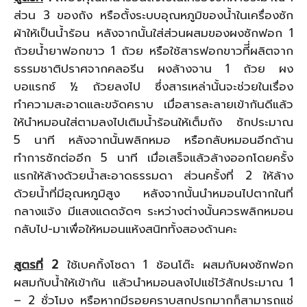
ส่วน 3 ของถัง หรือตั้งระบบอุณหภูมิของน้ำในเครื่องซัก
ผ้าให้เป็นน้ำร้อน หลังจากนั้นใส่ส่วนผสมของผงซักฟอก 1
ถ้วยน้ำยาฟอกขาว 1 ถ้วย หรือใช้สารฟอกขาวทีี่ผลิตจาก
ธรรมชาติปราศจากคลอรีน ผงล้างจาน 1 ถ้วย ผง
บอแรกซ์ ½ ถ้วยลงไป ซึ่งสารเหล่านั้นจะช่วยในเรื่อง
ทำความสะอาดและขจัดคราบ เมื่อสารละลายเข้ากันดีแล้ว
ให้นำหมอนใส่ตามลงไปเติมน้ำร้อนให้เต็มถัง ซักประมาณ
5 นาที หลังจากนั้นพลิกหมอ หรือกลับหมอนอีกด้าน
ทำการซักต่ออีก 5 นาที เมื่อเสร็จแล้วล้างออกโดยครั้ง
แรกให้ล้างด้วยน้ำสะอาดธรรมดา ส่วนครั้งที่ 2 ให้ล้าง
ด้วยน้ำที่มีอุณหภูมิสูง หลังจากนั้นนำหมอนไปตากในที่
กลางแจ้ง มีแสงแดดจัดๆ ระหว่างต่างนั้นควรพลิกหมอน
กลับไป-มาเพื่อให้หมอนแห้งสนิททั้งสองด้านคะ
สูตรที่
2
ใช้เบคกิ้งโซดา 1 ช้อนโต๊ะ ผสมกับผงซักฟอก
ผสมกับน้ำให้เข้ากัน แล้วนำหมอนลงไปแช่ไว้สักประมาณ 1
– 2 ชั่วโมง หรือหากมีรอยคราบสกปรกมากก็สามารถแช่