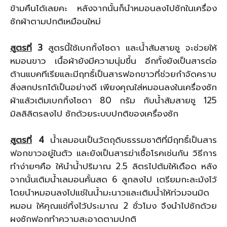
ข้ามคืนได้เลยคะ หลังจากนั้นก็นำหมอนลงไปซักในเครื่อง
ซักผ้าตามปกติเหมือนใหม่
สูตรที่
3
สูตรนี้ใช้เบกกิ้งโซดา และน้ำส้มสายชู จะช่วยให้
หมอนขาว เนื้อผ้ายังมีความนุ่มขึ้น อีกทั้งยังเป็นสารต่อ
ต้านแบคทีเรียและมีฤทธิ์เป็นสารฟอกขาวที่ช่วยกำจัดคราบ
สิ่งสกปรกได้เป็นอย่างดี เพียงคุณใส่หมอนลงในเครื่องซัก
ผ้าแล้วเติมเบกกิ้งโซดา 80 กรัม กับน้ำส้มสายชู 125
มิลลิลิตรลงไป ซักด้วยระบบปกติของเครื่องซัก
สูตรที่
4
น้ำเลมอนเป็นวัตถุดิบธรรมชาติที่มีฤทธิ์เป็นสาร
ฟอกขาวอยู่ในตัว และยังเป็นสารฆ่าเชื้อโรคเช่นกัน วิธีการ
ทำง่ายๆคือ ให้นำน้ำปริมาณ 2.5 ลิตรไปต้มให้เดือด หลัง
จากนั้นเติมน้ำเลมอนคั้นสด 6 ลูกลงไป เตรียมกะละมังไว้
โดยนำหมอนลงไปแช่ในน้ำมะนาวและเติมน้ำให้ท่วมจนมิด
หมอน ให้คุณแช่ทิ้งไว้ประมาณ 2 ชั่วโมง จึงนำไปซักด้วย
ผงซักฟอกทำความสะอาดตามปกติ