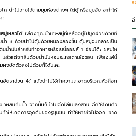
R
โถ นำไปวางไว้ตามมุมห้องต่างๆ ใต้ตู้ หรือมุมอับ จะทำให้
คะ
อ
สบู่เหลวได้
เพียงคุณนำเศษสบู่ที่เหลืออยู่ไปขูดฝอยด้วยที่
น้ำ 3 ถ้วยนำไปตุ๋นด้วยหม้องสองชั้น ตุ๋นสบู่จนกลายเป็น
ิมน้ำมันสำหรับทำอาหารหรือเบบี้ออยล์ 1 ช้อนโต๊ะ ผสมให้
 แล้วแต่งกลิ่นด้วยน้ำมันหอมระเหยตามใจชอบ เพียงแค่นี้
ิ่มผงขัดตัวลงไปด้วยก็ได้นะคะ
อัตราส่วน 4:1 แล้วนำไปใช้ทำความสะอาดบริเวณหัวก๊อก
ช้มาผสมกับน้ำ จากนั้นก็นำไปฉีดไล่แมลงสาบ ฉีดให้โดนตัว
ทำให้เกิดการอุดตันของรูขุมขน ทำให้หายใจไม่ออก ขาด