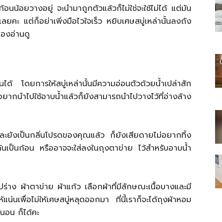
อนน้อยวางอยู่ จะนำมาถูกตัวแล้วก็ไม่ใช่จะใช้ไม่ได้ แต่มัน
เลยคะ แต่ก็อย่าเพิ่งมือไวใจเร็ว หยิบเศษสบู่เหล่านั้นลงถัง
ลองอ่านดู
ไทย
 โดยการให้สบู่เหล่านั้นมีความอ่อนตัวด้วยน้ำเปล่าสัก
อยากนำไปใช้อาบน้ำแล้วก็ยังสามารถนำไปวางไว้ที่อ่างล้าง
สบาย(ดอท)คอม
ะยังเป็นกลิ่นโปรดของคุณแล้ว ก็ยังเสียดายไม่อยากทิ้ง
เป็นก้อน หรืออาจจะใส่ลงในถุงตาข่าย ไว้สำหรับอาบน้ำ
่าง ผ้าตาข่าย ผ้าแก้ว เลือกผ้าที่มีลักษณะเนื้อบางและมี
่นเพื่อไม่ให้เศษสบู่หลุดออกมา ที่นี้เราก็จะได้ถุงผ้าหอม
งนอน ก็ได้คะ