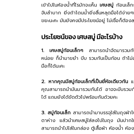
เข้าไปในห้องน้ำที่ไรมักจะเห็น
เศษสบู่
ก้อนเล็กก้
จับลำบาก ยิ่งถ้าโดนน้ำยิ่งลื่นหลุดมือได้ง่ายๆ
ขยะนะคะ มันยังคงมีประโยชน์อยู่ ไม่เชื่อก็ต้อง
ประโยชน์ของ เศษสบู่ มีอะไรบ้าง
1. เศษสบู่ก้อนเล็กๆ
สามารถนำจัดมารวมกันได้
หน่อย ก็นำมาขยำ บีบ รวมกันเป็นก้อน ถ้าไม่
มือก็ได้นะคะ
2. หากคุณมีสบู่ก้อนเล็กที่เป็นยี่ห้อเดียวกัน
แล
คุณสามารถนำมันมารวมกันได้ อาจจะบีบรวมกัน
ได้ แถมยังได้ขัดตัวไปพร้อมกันด้วยคะ
3. สบู่ก้อนเล็ก
สามารถนำมาบรรจุใส่ในถุงผ้าโปร
ตาห่าง แล้วนำเศษสบู่ใส่ลงไปในถุง มันปากให้แน
สามารถนำไปใส่ในกล่อง ตู้เสื้อผ้า ห้องน้ำ ห้อ