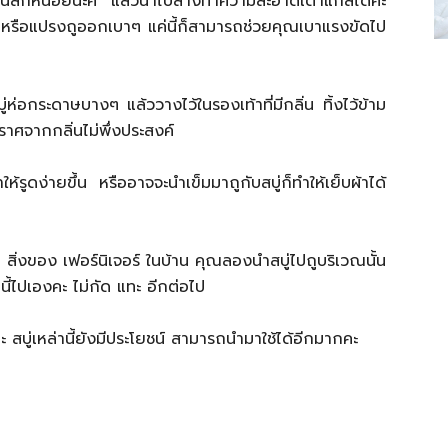
ขนสักหน่อยนะค แล้วนำไปล้างทำความสะอาดเตาแก๊สได้คะ
้ำหรือแปรงถูออกเบาๆ แค่นี้ก็สามารถช่วยคุณเบาแรงขัดไป
่อกระดาษบางๆ แล้ววางไว้ในรองเท้าที่มีกลิ่น ทิ้งไว้ข้าม
ราศจากกลิ่นไม่พึ่งประสงค์
ห้รูดง่ายขึ้น หรืออาจจะนำเข็มมาถูกับสบู่ก็ทำให้เย็บผ้าได้
สิ่งของ เฟอร์นิเจอร์ ในบ้าน คุณลองนำสบู่ไปถูบริเวณนั้น
นนี้ไปเองคะ ไม่กัด แทะ อีกต่อไป
นะคะ สบู่เหล่านี้ยังมีประโยชน์ สามารถนำมาใช้ได้อีกมากคะ