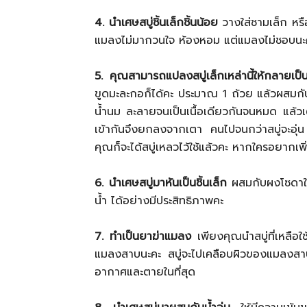
4. นำเศษสบู่ชิ้นเล็กชิ้นน้อย
วางใส่ชามเล็ก หรือ
แมลงไม่มากวนใจ ห้องหอม แต่แมลงไม่ชอบนะ
5. คุณสามารถแปลงสบู่เล็กเหล่านี้ให้กลายเป็น
ขูดมะละกอก็ได้คะ ประมาณ 1 ถ้วย แล้วผสมกับ
น้ำนม ละลายจนเป็นเนื้อเดียวกันจนหมด แล้วเต
เข้ากันจึงยกลงจากเตา คนไปจนกว่าสบู่จะอุ่น
คุณก็จะได้สบู่เหลวไว้ใช้แล้วคะ หากใครอยากเพ
6. นำเศษสบู่มาหันเป็นชิ้นเล็ก
ผสมกับผงโซดาใน
น้ำ ได้อย่างมีประสิทธิภาพคะ
7. ทำเป็นยาฆ่าแมลง
เพียงคุณนำสบู่ที่เหลือใ
แมลงสาบนะคะ สบู่จะไปเคลือบผิวของแมลงสาบ
อากาศและตายในที่สุด