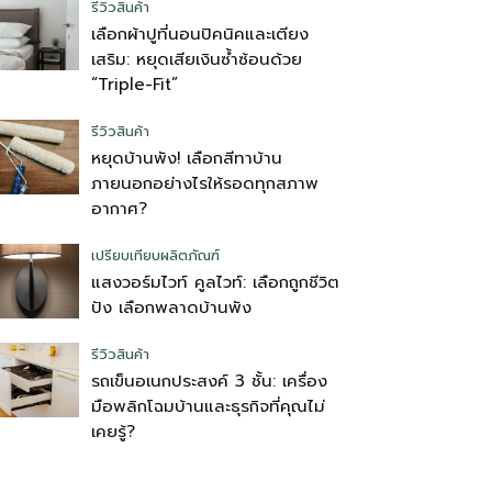
รีวิวสินค้า
เลือกผ้าปูที่นอนปิคนิคและเตียง
เสริม: หยุดเสียเงินซ้ำซ้อนด้วย
“Triple-Fit”
รีวิวสินค้า
หยุดบ้านพัง! เลือกสีทาบ้าน
ภายนอกอย่างไรให้รอดทุกสภาพ
อากาศ?
เปรียบเทียบผลิตภัณฑ์
แสงวอร์มไวท์ คูลไวท์: เลือกถูกชีวิต
ปัง เลือกพลาดบ้านพัง
รีวิวสินค้า
รถเข็นอเนกประสงค์ 3 ชั้น: เครื่อง
มือพลิกโฉมบ้านและธุรกิจที่คุณไม่
เคยรู้?