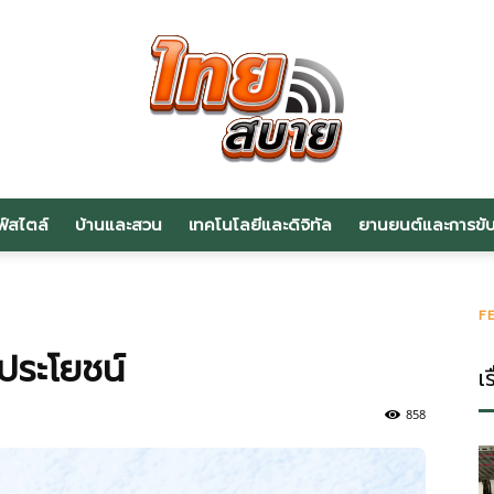
ฟ์สไตล์
บ้านและสวน
เทคโนโลยีและดิจิทัล
ยานยนต์และการขับข
สาระ
F
ีประโยชน์
เร
น่า
858