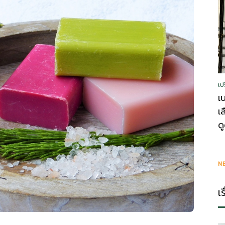
รู้
เป
วา
เ
เ
ด
ไร
N
เ
ตี้