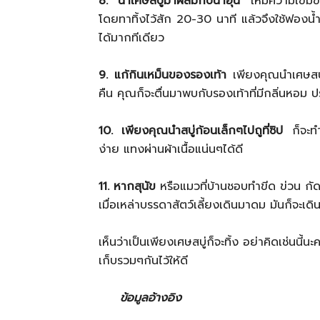
8. นำเศษสบู่มาผสมกับน้ำอุ่น
ให้มีความเข้ม
โดยทาทิ้งไว้สัก 20-30 นาที แล้วจึงใช้ฟองน
ได้มากทีเดียว
9. แก้กินเหม็นของรองเท้า
เพียงคุณนำเศษสบู่ห
คืน คุณก็จะตื่นมาพบกับรองเท้าที่มีกลิ่นหอม ป
10. เพียงคุณนำสบู่ก้อนเล็กๆไปถูที่ซิป
ก็จะทำใ
ง่าย แทงผ่านผ้าเนื้อแน่นๆได้ดี
11. หากสุนัข
หรือแมวที่บ้านชอบทำขีด ข่วน กัด 
เมื่อเหล่าบรรดาสัตว์เลี้ยงเดินมาดม มันก็จะเดิ
เห็นว่าเป็นเพียงเศษสบู่ก็จะทิ้ง อย่าคิดเช่นนี้
เก็บรวมๆกันไว้ให้ดี
ข้อมูลอ้างอิง