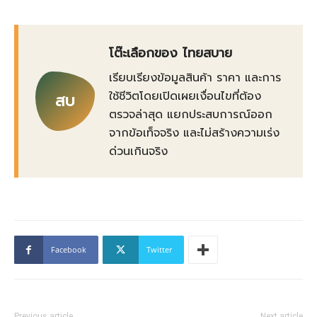
โต๊ะเลือกของ ไทยสบาย
เรียบเรียงข้อมูลสินค้า ราคา และการ
ใช้ชีวิตโดยเปิดเผยเงื่อนไขที่ต้อง
สบ
ตรวจล่าสุด แยกประสบการณ์ออก
จากข้อเท็จจริง และไม่สร้างความเร่ง
ด่วนเกินจริง
Facebook
Twitter
Previous article
Next article