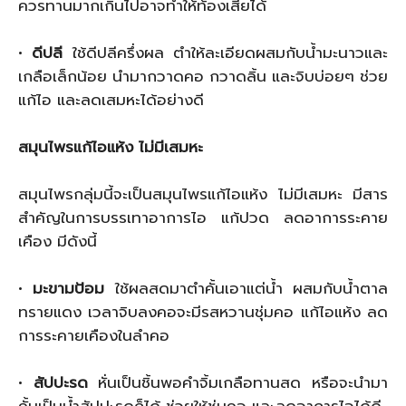
ควรทานมากเกินไปอาจทำให้ท้องเสียได้
•
ดีปลี
ใช้ดีปลีครึ่งผล ตำให้ละเอียดผสมกับน้ำมะนาวและ
เกลือเล็กน้อย นำมากวาดคอ กวาดลิ้น และจิบบ่อยๆ ช่วย
แก้ไอ และลดเสมหะได้อย่างดี
สมุนไพรแก้ไอแห้ง ไม่มีเสมหะ
สมุนไพรกลุ่มนี้จะเป็นสมุนไพรแก้ไอแห้ง ไม่มีเสมหะ มีสาร
สำคัญในการบรรเทาอาการไอ แก้ปวด ลดอาการระคาย
เคือง มีดังนี้
•
มะขามป้อม
ใช้ผลสดมาตำคั้นเอาแต่น้ำ ผสมกับน้ำตาล
ทรายแดง เวลาจิบลงคอจะมีรสหวานชุ่มคอ แก้ไอแห้ง ลด
การระคายเคืองในลำคอ
•
สัปปะรด
หั่นเป็นชิ้นพอคำจิ้มเกลือทานสด หรือจะนำมา
คั้นเป็นน้ำสัปปะรดก็ได้ ช่วยให้ชุ่มคอ และลดอาการไอได้ดี