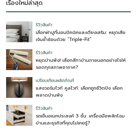
เรื่องใหม่ล่าสุด
รีวิวสินค้า
เลือกผ้าปูที่นอนปิคนิคและเตียงเสริม: หยุดเสีย
เงินซ้ำซ้อนด้วย “Triple-Fit”
รีวิวสินค้า
หยุดบ้านพัง! เลือกสีทาบ้านภายนอกอย่างไรให้
รอดทุกสภาพอากาศ?
เปรียบเทียบผลิตภัณฑ์
แสงวอร์มไวท์ คูลไวท์: เลือกถูกชีวิตปัง เลือก
พลาดบ้านพัง
รีวิวสินค้า
รถเข็นอเนกประสงค์ 3 ชั้น: เครื่องมือพลิกโฉม
บ้านและธุรกิจที่คุณไม่เคยรู้?