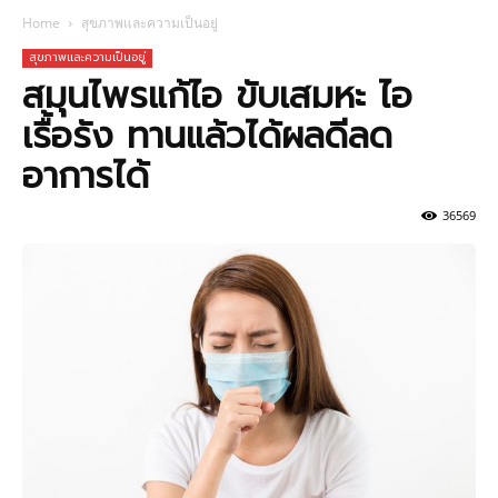
Home
สุขภาพและความเป็นอยู่
สุขภาพและความเป็นอยู่
สมุนไพรแก้ไอ ขับเสมหะ ไอ
เรื้อรัง ทานแล้วได้ผลดีลด
อาการได้
36569