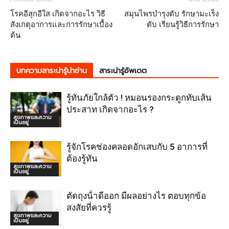
โรคอีสุกอีใส เกิดจากอะไร วิธี
สมุนไพรบำรุงตับ รักษามะเร็ง
สังเกตุอาการและการรักษาเบื้อง
ตับ เรียนรู้วิธีการรักษา
ต้น
บทความสาระน่ารู้น่าอ่าน
สาระน่ารู้อัพเดต
รู้ทันภัยใกล้ตัว ! หมอนรองกระดูกทับเส้น
ประสาท เกิดจากอะไร ?
สุขภาพและความ
เป็นอยู่
รู้จักโรคช่องคลอดอักเสบกับ 5 อาการที่
ต้องรู้ทัน
สุขภาพและความ
เป็นอยู่
ตัดถุงน้ําดีออก มีผลอย่างไร ตอบทุกข้อ
สงสัยที่ควรรู้
สุขภาพและความ
เป็นอยู่