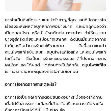
การไอเป็นสิ่งที่ทรมานและน่ารำคาญที่สุด คนที่มีอาการไอ
เรื้อรังจะส่งผลต่อบุคลิกภาพอย่างมาก และมักถูกมองว่า
เป็นคนอมโรค หรือเป็นโรคติดต่อบางอย่าง ทำให้คนรอบ
ข้างรู้สึกรังเกียจและไม่อยากเข้าใกล้ ดังนั้นเมื่อเกิดอาการ
ไอก็ควรรีบทำการรักษาให้หายขาด วันนี้จะมาแนะนำ
สมุนไพรแก้ไอขับเสมหะ สมุนไพรแก้ไอแห้ง และสมุนไพรแก้
ไอเรื้อรัง ซึ่งเป็นการรักษาแบบธรรมชาติที่ปราศจากสาร
เคมีใดๆ และได้ผลดี แต่ก่อนที่จะไปรู้จักกับ
สมุนไพรแก้ไอ
เราควรทราบสาเหตุของการไอกันเสียก่อน
อาการไอเกิดจากสาเหตุอะไร?
อาการไอเป็นกลไกการตอบสนองอย่างหนึ่งของร่างกาย
เมื่อได้รับสารระคายเคืองที่เข้ามาในบริเวณทางเดินหายใจ
ซึ่งอาการไอแบ่งได้เป็น 2 ชนิด คือ