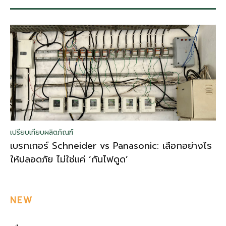
เปรียบเทียบผลิตภัณฑ์
เบรกเกอร์ Schneider vs Panasonic: เลือกอย่างไร
ให้ปลอดภัย ไม่ใช่แค่ ‘กันไฟดูด’
NEW