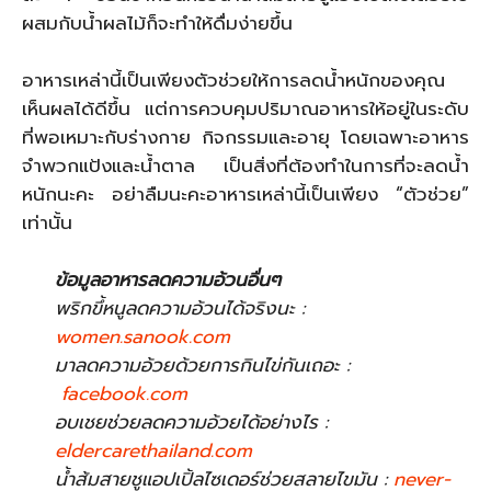
ผสมกับน้ำผลไม้ก็จะทำให้ดื่มง่ายขึ้น
อาหารเหล่านี้เป็นเพียงตัวช่วยให้การลดน้ำหนักของคุณ
เห็นผลได้ดีขึ้น แต่การควบคุมปริมาณอาหารให้อยู่ในระดับ
ที่พอเหมาะกับร่างกาย กิจกรรมและอายุ โดยเฉพาะอาหาร
จำพวกแป้งและน้ำตาล เป็นสิ่งที่ต้องทำในการที่จะลดน้ำ
หนักนะคะ อย่าลืมนะคะอาหารเหล่านี้เป็นเพียง “ตัวช่วย”
เท่านั้น
ข้อมูลอาหารลดความอ้วนอื่นๆ
พริกขึ้หนูลดความอ้วนได้จริงนะ :
women.sanook.com
มาลดความอ้วยด้วยการกินไข่กันเถอะ :
facebook.com
อบเชยช่วยลดความอ้วยได้อย่างไร :
eldercarethailand.com
น้ำส้มสายชูแอปเปิ้ลไซเดอร์ช่วยสลายไขมัน :
never-