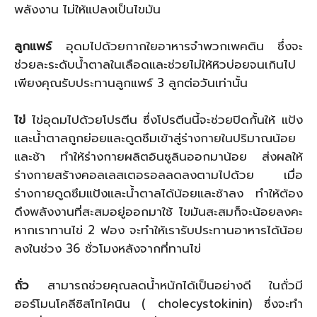
พลังงาน ไม่ให้แปลงเป็นไขมัน
ลูกแพร์
อุดมไปด้วยกากใยอาหารจำพวกเพคติน ซึ่งจะ
ช่วยละระดับน้ำตาลในเลือดและช่วยไม่ให้หิวบ่อยจนเกินไป
เพียงคุณรับประทานลูกแพร์ 3 ลูกต่อวันเท่านั้น
ไข่
ไข่อุดมไปด้วยโปรตีน ซึ่งโปรตีนนี้จะช่วยปิดกั้นให้ แป้ง
และน้ำตาลถูกย่อยและดูดซึมเข้าสู่ร่างกายในปริมาณน้อย
และช้า ทำให้ร่างกายผลิตอินซูลินออกมาน้อย ส่งผลให้
ร่างกายสร้างคอลเลสเตอรอลลดลงตามไปด้วย เมื่อ
ร่างกายดูดซึมแป้งและน้ำตาลได้น้อยและช้าลง ทำให้ต้อง
ดึงพลังงานที่สะสมอยู่ออกมาใช้ ไขมันสะสมก็จะน้อยลงคะ
หากเราทานไข่ 2 ฟอง จะทำให้เรารับประทานอาหารได้น้อย
ลงในช่วง 36 ชั่วโมงหลังจากที่ทานไข่
ถั่ว
สามารถช่วยคุณลดน้ำหนักได้เป็นอย่างดี ในถั่วมี
ฮอร์โมนโคลีซิสโทไคนิน ( cholecystokinin) ซึ่งจะทำ