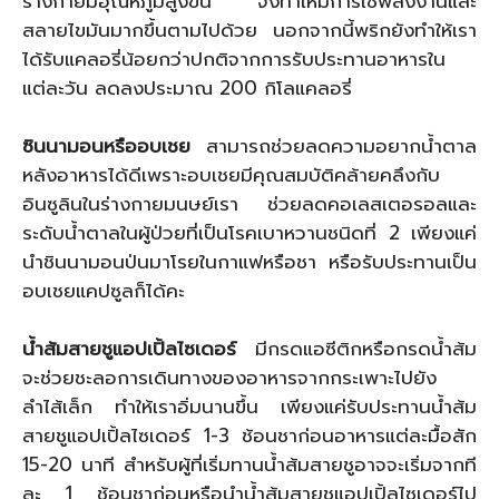
ร่างกายมีอุณหภูมิสูงขึ้น จึงทำให้มีการใช้พลังงานและ
สลายไขมันมากขึ้นตามไปด้วย นอกจากนี้พริกยังทำให้เรา
ได้รับแคลอรี่น้อยกว่าปกติจากการรับประทานอาหารใน
แต่ละวัน ลดลงประมาณ 200 กิโลแคลอรี่
ซินนามอนหรืออบเชย
สามารถช่วยลดความอยากน้ำตาล
หลังอาหารได้ดีเพราะอบเชยมีคุณสมบัติคล้ายคลึงกับ
อินซูลินในร่างกายมนษย์เรา ช่วยลดคอเลสเตอรอลและ
ระดับน้ำตาลในผู้ป่วยที่เป็นโรคเบาหวานชนิดที่ 2 เพียงแค่
นำชินนามอนป่นมาโรยในกาแฟหรือชา หรือรับประทานเป็น
อบเชยแคปซูลก็ได้คะ
น้ำส้มสายชูแอปเปิ้ลไซเดอร์
มีกรดแอซีติกหรือกรดน้ำส้ม
จะช่วยชะลอการเดินทางของอาหารจากกระเพาะไปยัง
ลำไส้เล็ก ทำให้เราอิ่มนานขึ้น เพียงแค่รับประทานน้ำส้ม
สายชูแอปเปิ้ลไซเดอร์ 1-3 ช้อนชาก่อนอาหารแต่ละมื้อสัก
15-20 นาที สำหรับผู้ที่เริ่มทานน้ำส้มสายชูอาจจะเริ่มจากที
ละ 1 ช้อนชาก่อนหรือนำน้ำส้มสายชูแอปเปิ้ลไซเดอร์ไป