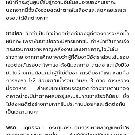
หน้าที่กระตุ้นศูนย์รับรู้ความอิ่มในสมองของคนเราคะ
นอกจากนี้ถั่วยังช่วยลดน้ำตาลในเลือดและลดคลอเรสเต
อรอลได้อีกต่างหาก
ชาเขียว
จัดว่าเป็นตัวช่วยอย่างดีของผู้ที่ต้องการจะลดน้ำ
หนักคะ เพราะในชาเขียวจะมีสารแคทิซิน ทำหน้าที่ในการเร่ง
กระบวนการเผาผลาญพลังงานและเผาผลาญไขมันใน
ร่างกาย จากการศึกษาพบว่าผู้ที่ดื่มชามีอัตราส่วนเส้นรอบ
เอวต่อเส้นรอบสะโพกและดัชนีมวลกาย ลดลง และยังมีไข
มันในร่างกายน้อยกว่าผู้ที่ไม่ดื่มชา การดื่มชาที่เหมาะสมคือ
การชงชา 1-2 ช้อนชาในน้ำร้อน วันละ 3 ถ้วย ในระหว่าง
มื้ออาหาร สำหรับชาเขียวบรรจุขวดที่วางขายตามท้อง
ตลาดน้ำจะมีน้ำตาลผสมอยู่และปริมาณชาเขียวก็น้อย ซึ่ง
ไม่ส่งผลดีต่อร่างกายหากรับประทานบ่อยๆและติดต่อกัน
เป็นเวลานานคะ
พริก
มีฤทธิ์ร้อน กระตุ้นกระบวนการเผาผลาญและทำให้