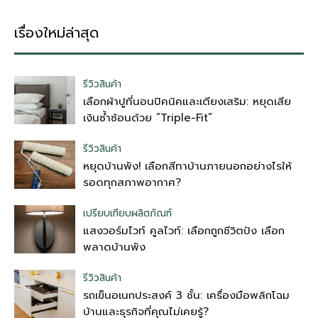
เรื่องใหม่ล่าสุด
รีวิวสินค้า
เลือกผ้าปูที่นอนปิคนิคและเตียงเสริม: หยุดเสีย
เงินซ้ำซ้อนด้วย “Triple-Fit”
รีวิวสินค้า
หยุดบ้านพัง! เลือกสีทาบ้านภายนอกอย่างไรให้
รอดทุกสภาพอากาศ?
เปรียบเทียบผลิตภัณฑ์
แสงวอร์มไวท์ คูลไวท์: เลือกถูกชีวิตปัง เลือก
พลาดบ้านพัง
รีวิวสินค้า
รถเข็นอเนกประสงค์ 3 ชั้น: เครื่องมือพลิกโฉม
บ้านและธุรกิจที่คุณไม่เคยรู้?