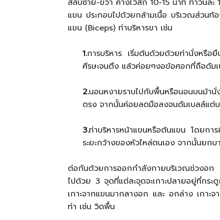
สลับซ้าย-ขวา ค้างไว้สัก 10-15 นาที ทำวันล
แขน ประกอบไปด้วยกล้ามเนื้อ บริเวณส่วนท้
แขน (Biceps) ท่าบริหารขา เช่น
1.
การบริหาร เริ่มต้นด้วยด้วยท่านั่งหรือ
ศีรษะจนตึง แล้วค่อยๆงอข้อศอกที่ถือดัมเ
2.
นอนหงายราบไปกับพื้นหรือนอนบนม้านั่ง
ตรง จากนั้นค่อยลดมือลงจนดัมเบลล์แต่บริ
3.
ท่าบริหารหน้าแขนหรือต้นแขน โดยการ
ระยะกว้างของหัวไหล่ตนเอง จากนั้นยกบาเบ
ต่อกันด้วยการออกกำลังกายบริเวณช่วงอก หร
ไปด้วย 3 จุดที่แต่ละจุดจะเกาะปลายอยู่ที่
เกาะจากแขนมากลางอก และ อกล่าง เกาะจาก
ท่า เช่น วิดพื้น