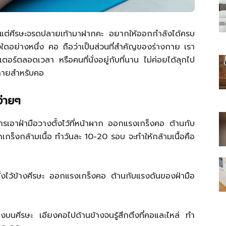
งแต่ศีรษะจรดปลายเท้ามาฝากคะ อยากให้ออกกำลังได้ครบ
างใดอย่างหนึ่ง คอ ถือว่าเป็นส่วนที่สำคัญของร่างกาย เรา
อร์ตลอดเวลา หรือคนที่นั่งอยู่กับที่นาน ไม่ค่อยได้ลุกไป
ไทย
กายสำหรับคอ
่ายๆ
ารเอาฝ่ามือวางตั้งไว้ที่หน้าผาก ออกแรงเกร็งคอ ต้านกับ
สบาย(ดอท)คอม
กเกร็งกล้ามเนื้อ ทำวันละ 10-20 รอบ จะทำให้กล้ามเนื้อคือ
ั้งไว้ข้างศีรษะ ออกแรงเกร็งคอ ต้านกับแรงดันของฝ่ามือ
างบนศีรษะ เอียงคอไปด้านข้างจนรู้สึกตึงที่คอและไหล่ ทำ