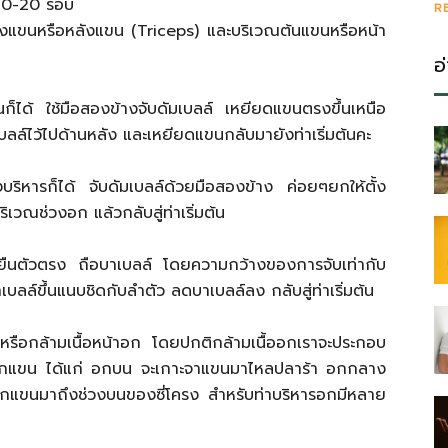
ะ 10-20 รอบ
R
องแขนหรือหลังแขน (Triceps) และบริเวณต้นแขนหรือหน้า
อ
ยืนก็ได้ ใช้มือสองข้างจับดัมเบลล์ เหยียดแขนตรงขึ้นเหนือ
บลล์ไว้ไปด้านหลัง และเหยียดแขนกลับมายังท่าเริ่มต้นคะ
บริหารก็ได้ จับดัมเบลล์ด้วยมือสองข้าง ค่อยๆยกให้ตั้ง
เวณช่วงอก แล้วกลับสู่ท่าเริ่มต้น
ยืนตัวตรง ถือบาเบลล์ โดยความกว้างของการจับเท่ากับ
ลล์ขึ้นแนบชิดกับลำตัว ลดบาเบลล์ลง กลับสู่ท่าเริ่มต้น
ือกล้ามเนื้อหน้าอก โดยปกติกล้ามเนื้ออกเราจะประกอบ
กระดูกแขน ได้แก่ อกบน จะเกาะจาแขนมาไหลปลาร้า อกกลาง
แขนมาถึงช่วงบนของซี่โครง สำหรับท่าบริหารอกมีหลาย