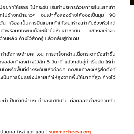
่อยากให้ย้อย ไม่กระชับ เริ่มท่าบริหารด้วยการยืนแยกเท้า
อกไปข้างหน้ายาวๆ จนเข่าทั้งสองข้างโค้งงอเป็นมุม 90
่มต้น หรือจะเป็นการยืนแยกเท้าให้ระยะห่างเท่ากับช่วงหัวไหล่
าพร้อมกับพนมมือให้ฝ่ามือหันเข้าหากัน แล้วงอเข่าจน
หลัง ค้างไว้สักครู่ แล้วกลับสู่ท่าเดิม
กำลังกายง่ายคะ เช่น การเกร็งกล้ามเนื้อกระดกข้อเท้าขึ้น
งอข้อเท้าลงค้างไว้สัก 5 วินาที แล้วกลับสู่ท่าเริ่มต้น ให้ทำ
ไดหรือพื้นที่ต่างระดับแล้วค่อยๆ กดส้นเท้าลงให้รู้สึกตึงที่
จะเป็นการยืนเขย่งปลายเท้าให้สูงจากพื้นให้มากที่สุด ค้างไว้
ะนำเป็นท่าที่ง่ายๆ ทำเองได้ที่บ้าน ค่อยออกกำลังกายกัน
รปวดคอ ไหล่ และ แขน :
summacheeva.org