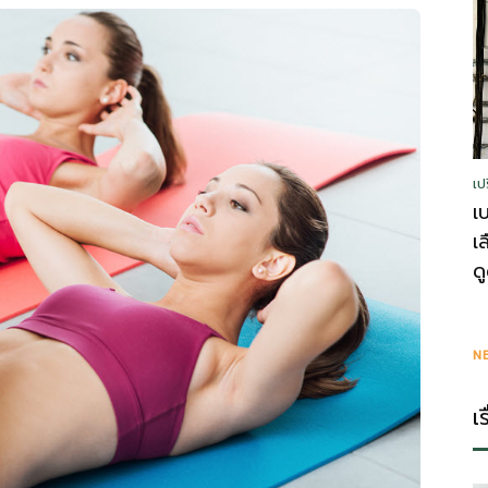
รู้
เป
วา
เ
เ
ด
ไร
N
เ
ตี้