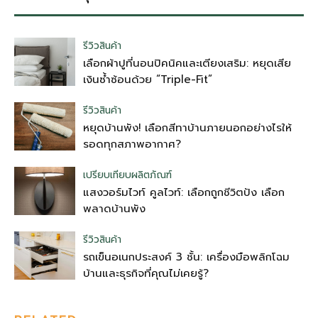
รีวิวสินค้า
เลือกผ้าปูที่นอนปิคนิคและเตียงเสริม: หยุดเสีย
เงินซ้ำซ้อนด้วย “Triple-Fit”
รีวิวสินค้า
หยุดบ้านพัง! เลือกสีทาบ้านภายนอกอย่างไรให้
รอดทุกสภาพอากาศ?
เปรียบเทียบผลิตภัณฑ์
แสงวอร์มไวท์ คูลไวท์: เลือกถูกชีวิตปัง เลือก
พลาดบ้านพัง
รีวิวสินค้า
รถเข็นอเนกประสงค์ 3 ชั้น: เครื่องมือพลิกโฉม
บ้านและธุรกิจที่คุณไม่เคยรู้?