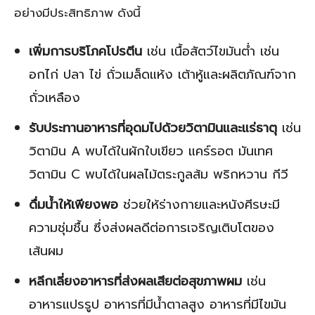
อย่างมีประสิทธิภาพ ดังนี้
เพิ่มการบริโภคโปรตีน
เช่น เนื้อสัตว์ไขมันต่ำ เช่น
อกไก่ ปลา ไข่ ถั่วเมล็ดแห้ง เต้าหู้และผลิตภัณฑ์จาก
ถั่วเหลือง
รับประทานอาหารที่อุดมไปด้วยวิตามินและแร่ธาตุ
เช่น
วิตามิน A พบได้ในผักใบเขียว แคร์รอต มันเทศ
วิตามิน C พบได้ในผลไม้ตระกูลส้ม พริกหวาน กีวี
ดื่มน้ำให้เพียงพอ
ช่วยให้ร่างกายและหนังศีรษะมี
ความชุ่มชื้น ซึ่งส่งผลดีต่อการเจริญเติบโตของ
เส้นผม
หลีกเลี่ยงอาหารที่ส่งผลเสียต่อสุขภาพผม
เช่น
อาหารแปรรูป อาหารที่มีน้ำตาลสูง อาหารที่มีไขมัน