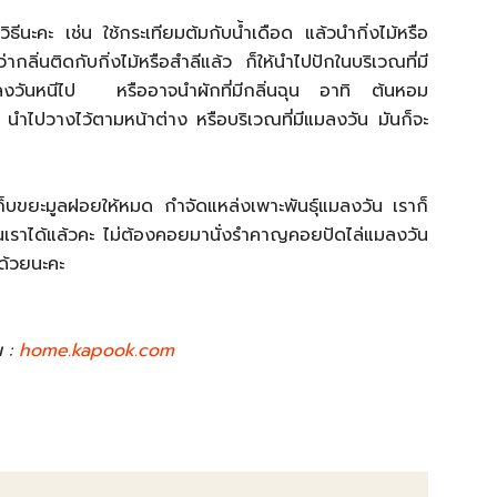
ิธีนะคะ เช่น ใช้กระเทียมต้มกับน้ำเดือด แล้วนำกิ่งไม้หรือ
ากลิ่นติดกับกิ่งไม้หรือสำลีแล้ว ก็ให้นำไปปักในบริเวณที่มี
มลงวันหนีไป หรืออาจนำผักที่มีกลิ่นฉุน อาทิ ต้นหอม
 นำไปวางไว้ตามหน้าต่าง หรือบริเวณที่มีแมลงวัน มันก็จะ
ก็บขยะมูลฝอยให้หมด กำจัดแหล่งเพาะพันธุ์แมลงวัน เราก็
ันเราได้แล้วคะ ไม่ต้องคอยมานั่งรำคาญคอยปัดไล่แมลงวัน
าด้วยนะคะ
น :
home.kapook.com