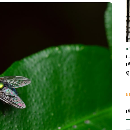
รู้
เป
วา
เ
เ
ด
ไร
N
เ
ตี้