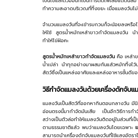
เป็นไข่และตัวอ่อนก็เป็นการตัดไฟเสียแต่ต้
ทำความสะอาดบริเวณที่ทิ้งขยะ เมื่อแมลงวันไม่
จำนวนแมลงวันที่จะเข้ารบกวนก็จะน้อยลงหรือ
ให้ใช้ สูตรน้ำหมักเหล้าขาวกำจัดแมลงวัน น
ทำให้ไข่ฝ่อคะ
สูตรน้ำหมักเหล้าขาวกำจัดแมลงวัน
คือ เหล้าข
น้ำเปล่า นำทุกอย่างมาผสมกันแล้วหมักทิ้งไ
สัตว์ซึ่งเป็นแหล่งอาศัยและแหล่งอาหารชั้นดีข
วิธีกำจัดแมลงวันด้วยเครื่องดักจับ
แมลงวันเป็นสัตว์ที่ออกหากินตอนกลางวัน มี
อ่อนตรงนี้มากำจัดมันเสีย เป็นอีกวิธีการกำ
สว่างเป็นตัวล่อทำให้แมลงวันติดอยู่ในส่วนที
ตามธรรมชาติแล้ว พบว่าแมลงวันโดยเฉพาะ
แ
สามารถนำเครื่องดักจับแมลงวันที่ใช้แสงอัต