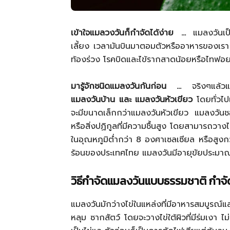
เข้าใจแมลวงวันก็กำจัดได้ง่าย …
แมลงวันเป
เลี้ยง เวลามันบินมาตอมตัวหรืออาหารของเรา ยิ
ท้องร่วง โรคบิดและไข้รากสาดน้อยหรือไทฟอยด
มารู้จักชนิดแมลงวันกันก่อน …
จริงๆแล้วแ
แมลงวันบ้าน และ แมลงวันหัวเขียว
โดยทั่วไ
จะมีขนาดเล็กกว่าแมลงวันหัวเขียว แมลงวันชอ
หรือสิ่งปฏิกูลที่มีความชื้นสูง โดยสามารถวาง
ในอุณหภูมิต่ำกว่า 8 องศาเซลเซียล หรือสูงก
ร้อนของประเทศไทย แมลงวันมีอายุขัยประมา
วิธีกำจัดแมลงวันแบบธรรมชาติ กำจัด
แมลงวันมักว่างไข่ในแหล่งที่มีอาหารสมบูรณ์
หลุม ซากสัตว์ โดยจะวางไข่ใต้ผิวที่มีร่มเงา