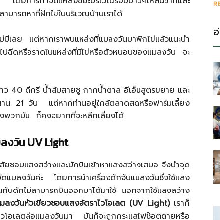
นลม โดยการกำจัดแหล่งขยะบริเวณรอบบ้านๆให้สิ้นซากและ
R
สามารถหาที่ฝักไข่ในบริเวณบ้านเราได้
อ
ไม่มีเลย แต่หากเราพบแหล่งที่แมลงวันมาฟักไข่แล้วแนะนำ
ำไปฉีดหรือราดในแหล่งที่มีไข่หรือตัวหนอนของแมลงวัน จะ
าว 40 ดีกรี น้ำส้มสายชู กากน้ำตาล อีเอ็มสูตรขยาย และ
ว้นาน 21 วัน แต่หากท่านอยู่ใกล้ตลาดสดหรือฟาร์มเลี้ยง
องพวกมัน ก็คงอยากที่จะหลีกเลี่ยงได้
แมลงวัน UV Light
นิสัยชอบแสงสว่างและมักบินเข้าหาแสงสว่างเสมอ จึงนำจุด
จัดแมลงวันค่ะ โดยการนำเครื่องดักจับแมลงวันซึ่งใช้แสง
่เป็นกับดักไม่สามารถบินออกมาได้มาใช้ นอกจากใช้แสงสว่าง
มลงวันหัวเขียวชอบแสงอัตราไวโอเลต (UV Light)
เราก็
ราไวโอเลตล่อแมลงวันมา มันก็จะถูกกระแสไฟช๊อตตายหรือ