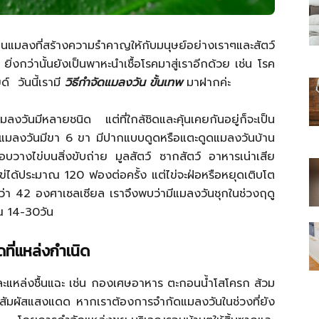
็นแมลงที่สร้างความรำคาญให้กับมนุษย์อย่างเราๆและสัตว์
่งกว่านั้นยังเป็นพาหะนำเชื้อโรคมาสู่เราอีกด้วย เช่น โรค
์ วันนี้เรามี
วิธีกำจัดแมลงวัน ขั้นเทพ
มาฝากค่ะ
ไทย
มลงวันมีหลายชนิด แต่ที่ใกล้ชิดและคุ้นเคยกันอยู่ก็จะเป็น
ปแมลงวันมีขา 6 ขา มีปากแบบดูดหรือแตะดูดแมลงวันบ้าน
บวางไข่บนสิ่งขับถ่าย มูลสัตว์ ซากสัตว์ อาหารเน่าเสีย
ไข่ได้ประมาณ 120 ฟองต่อครั้ง แต่ไข่จะฝ่อหรือหยุดเติบโต
สบาย(ดอท)คอม
ว่า 42 องศาเซลเซียล เราจึงพบว่ามีแมลงวันชุกในช่วงฤดู
ณ 14-30วัน
ที่แหล่งกำเนิด
และแหล่งชื้นแฉะ เช่น กองเศษอาหาร ตะกอนน้ำโสโครก ส้วม
 ไม่สัมผัสแสงแดด หากเราต้องการจำกัดแมลงวันในช่วงที่ยัง