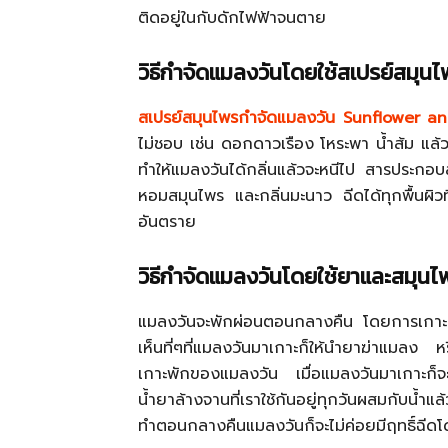
ติดอยู่ในกับดักไฟฟ้าจนตาย
วิธีกำจัดแมลงวันโดยใช้สเปรย์สมุน
สเปรย์สมุนไพรกำจัดแมลงวัน Sunflower 
ไม่ชอบ เช่น ดอกดาวเรือง โหระพา น้ำส้ม แล้
ทำให้แมลงวันได้กลิ่นแล้วจะหนีไป สารประก
หอมสมุนไพร และกลิ่นมะนาว ฉีดได้ทุกพื้นผิวที
อันตราย
วิธีกำจัดแมลงวันโดยใช้ยาและสมุนไ
แมลงวันจะพักผ่อนตอนกลางคืน โดยการเกาะ
เห็นที่ๆที่แมลงวันมาเกาะก็ให้นำยาฆ่าแมลง 
เกาะพักของแมลงวัน เมื่อแมลงวันมาเกาะก็จะ
น้ำยาล้างจานที่เราใช้กันอยู่ทุกวันผสมกับน้ำแ
ทำตอนกลางคืนแมลงวันก็จะไม่ค่อยมีฤทธิ์ฉีด