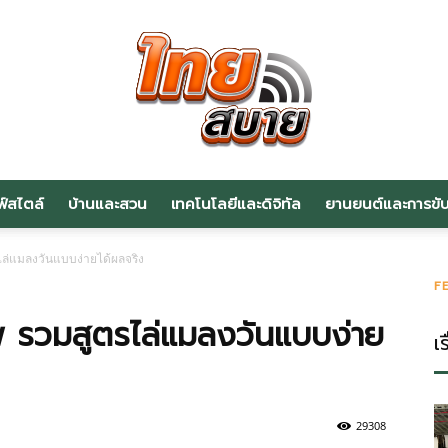
ฟ์สไตล์
บ้านและสวน
เทคโนโลยีและดิจิทัล
ยานยนต์และการขับข
สาระ
ไล่แมลงวันแบบง่ายได้ผลจริง
F
ทพ รวมสูตรไล่แมลงวันแบบง่าย
เร
น่า
29308