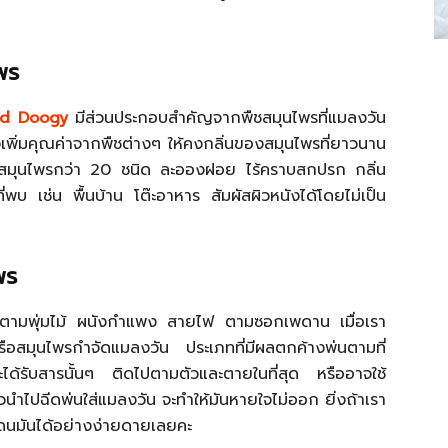
ไพร
and Doogy
มีส่วนประกอบสำคัญจากพืชสมุนไพรที่แมลงวัน
วเพิ่มคุณค่าจากพืชต่างๆ ให้คงกลิ่นของสมุนไพรที่ยาวนาน
อบสมุนไพรกว่า 20 ชนิด ละอองฝอย ไร้คราบสกปรก กลิ่น
่พบ เช่น พื้นบ้าน โต๊ะอาหาร สัมผัสผิวหนังได้โดยไม่เป็น
พร
ตามพุ่มไม้ ผนังกำแพง สายไฟ ตามซอกเพดาน เมื่อเรา
หรือสมุนไพรกำจัดแมลงวัน ประเภทที่มีผลตกค้างพ่นตามที่
ได้รับสารนั้นๆ ติดไปตามตัวและตายในที่สุด หรืออาจใช้
ล้วนำไปฉีดพ่นใส่แมลงวัน จะทำให้มันหายใจไม่ออก ยิ่งถ้าเรา
โดนมันได้อย่างง่ายดายเลยคะ