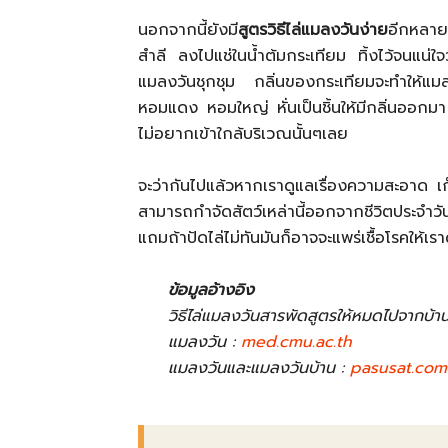
นอกจากนี้ยังมี
สูตรวิธีไล่แมลงวันง่าย
อีกหลายว
สำลี ลงไปแช่ในน้ำต้มกระเทียม ทิ้งไว้จนแน่ใจว่
แมลงวันชุกชุม กลิ่นของกระเทียมจะทำให้แ
หอมแดง หอมใหญ่ หั่นเป็นชิ้นให้มีกลิ่นออกมา
ไม่อยากเข้าใกล้บริเวณนั้นๆเลย
จะว่ากันไปแล้วหากเราดูแลเรื่องความสะอาด เ
สามารถกำจัดสัตว์เหล่านี้ออกจากชีวิตประจำว
แถมถ้าปัดไล่ไม่ทันมันก็อาจจะแพร่เชื้อโรคให้เร
ข้อมูลอ้างอิง
วิธีไล่แมลงวันสารพัดสูตรให้หมดไปจากบ้า
แมลงวัน :
med.cmu.ac.th
แมลงวันและแมลงวันบ้าน :
pasusat.com