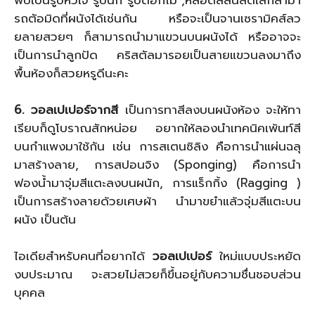
รถตัอมิดที่ผนังได้เช่นกัน หรือจะเป็นจานเซรามิคส์ลว
ยลายสวยๆ ก็สามารถนำมาแขวนบนผนังได้ หรืออาจจะ
เป็นการนำลูกปัด คริสตัลมารอยเป็นสายแขวนลงมาถึง
พื้นห้องก็สวยหรูดีนะคะ
6. วอลเปเปอร์จากสี
เป็นการทาสีลงบนผนังห้อง จะให้ทา
เรียบก็ดูโบราณสักหน่อย อยากให้ลองนำเทคนิคเพ้นท์สี
บนกำแพงมาใช้กัน เช่น การสเตนซิลิง คือการนำแผ่นฉลุ
มาสร้างลาย, การสปอนจิง (Sponging) คือการนำ
ฟองน้ำมาจุ่มสีแตะลงบนผนัก, การแร็กกิ้ง (Ragging )
เป็นการสร้างลายด้วยเศษผ้า นำมาขยำแล้วจุ่มสีแตะบน
ผนัง เป็นต้น
ไอเดียสำหรับคนที่อยากได้
วอลเปเปอร์
ใหม่แบบประหยัด
งบประมาณ จะสวยไม่สวยก็ขึ้นอยู่กับความชื่นชอบส่วน
บุคคล