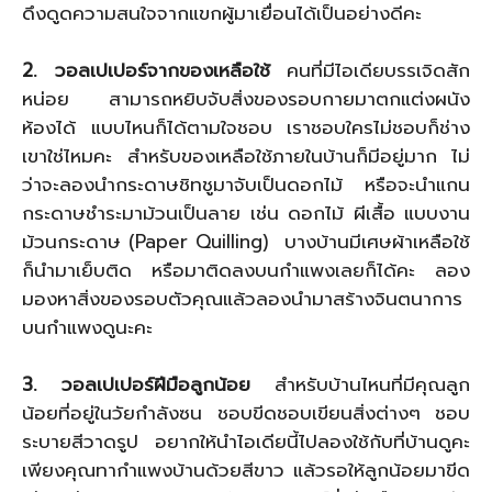
ดึงดูดความสนใจจากแขกผู้มาเยื่อนได้เป็นอย่างดีคะ
2. วอลเปเปอร์จากของเหลือใช้
คนที่มีไอเดียบรรเจิดสัก
หน่อย สามารถหยิบจับสิ่งของรอบกายมาตกแต่งผนัง
ห้องได้ แบบไหนก็ได้ตามใจชอบ เราชอบใครไม่ชอบก็ช่าง
เขาใช่ไหมคะ สำหรับของเหลือใช้ภายในบ้านก็มีอยู่มาก ไม่
ว่าจะลองนำกระดาษชิทชูมาจับเป็นดอกไม้ หรือจะนำแกน
กระดาษชำระมาม้วนเป็นลาย เช่น ดอกไม้ ผีเสื้อ แบบงาน
ม้วนกระดาษ (Paper Quilling) บางบ้านมีเศษผ้าเหลือใช้
ก็นำมาเย็บติด หรือมาติดลงบนกำแพงเลยก็ได้คะ ลอง
มองหาสิ่งของรอบตัวคุณแล้วลองนำมาสร้างจินตนาการ
บนกำแพงดูนะคะ
3. วอลเปเปอร์ฝีมือลูกน้อย
สำหรับบ้านไหนที่มีคุณลูก
น้อยที่อยู่ในวัยกำลังซน ชอบขีดชอบเขียนสิ่งต่างๆ ชอบ
ระบายสีวาดรูป อยากให้นำไอเดียนี้ไปลองใช้กับที่บ้านดูคะ
เพียงคุณทากำแพงบ้านด้วยสีขาว แล้วรอให้ลูกน้อยมาขีด