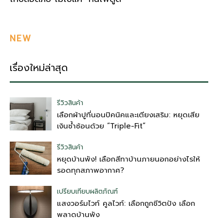
NEW
เรื่องใหม่ล่าสุด
รีวิวสินค้า
เลือกผ้าปูที่นอนปิคนิคและเตียงเสริม: หยุดเสีย
เงินซ้ำซ้อนด้วย “Triple-Fit”
รีวิวสินค้า
หยุดบ้านพัง! เลือกสีทาบ้านภายนอกอย่างไรให้
รอดทุกสภาพอากาศ?
เปรียบเทียบผลิตภัณฑ์
แสงวอร์มไวท์ คูลไวท์: เลือกถูกชีวิตปัง เลือก
พลาดบ้านพัง