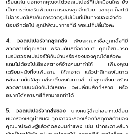
เขียนเล่น นอกจากคุณจะได้วอลเปเปอร์ที่ไม่เหมือนใคร ยัง
เป็นการส่งเสริมพัฒนาการของลูกอีกด้วย และคุณก็จะได้
ไม่อารมณ์เสียกับการวาดรูปไม่เป็นที่เป็นทางของเจ้าตัว
น้อยอีกต่อไป ลูกมีพัฒนาการที่ดี พ่อแม่ก็ปลี้มใจคะ
4. วอลเปเปอร์จากลูกกลิ้ง
เพียงคุณหาซื้อลูกกลิ้งทีมี
ลวดลายที่คุณชอบ พร้อมกับสีที่อยากได้ คุณก็สามารถ
เนรมิตวอลเปเปอร์ให้กับบ้านหรือห้องของคุณได้แล้วคะ
แถมไม่ต้องไปเสียงสตางค์จ้างคนมาทำให้ เพียงคุณ
เตรียมผนังที่จะเพ้นลาย ให้สะอาด แล้วนำสีเทลงในถาด
หลังจากนั้นใข้ลูกกลิ้งกลิ้งลงในถาดสี นำลูกกลิ้งมาสร้าง
ลวดลายบนผนังกันได้เลยคะ จะเปลี่ยนสักกี่หลาย หรือ
อยากได้หลายๆสีก็สามารถทำได้
5. วอลเปเปอร์จากสิ่งของ
บางคนรู้สึกว่าอยากเปลี่ยน
ผนังห้องให้ดูน่าสนใจ คุณอาจจะลองเลือกวัสดุใกล้ตัวของ
คุณมาประดิษฐ์แล้วติดลงบนกำแพง เช่น นำกระดาษสีมา
พับเป็นรูปหัวใจ รูปนก รูปดอกไม้ ,หลอดสีสันสดใสก็สามา