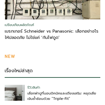
เปรียบเทียบผลิตภัณฑ์
เบรกเกอร์ Schneider vs Panasonic: เลือกอย่างไร
ให้ปลอดภัย ไม่ใช่แค่ ‘กันไฟดูด’
NEW
เรื่องใหม่ล่าสุด
รีวิวสินค้า
เลือกผ้าปูที่นอนปิคนิคและเตียงเสริม: หยุดเสีย
เงินซ้ำซ้อนด้วย “Triple-Fit”