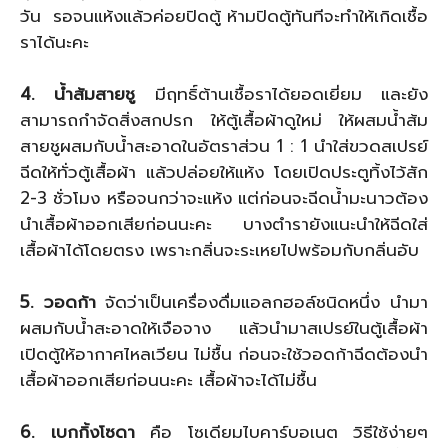
วัน รอจนแห้งแล้วค่อยปิดตู้ ห้ามปิดตู้ทันทีจะทำให้เกิดเชื้อ
ราได้นะคะ
4. น้ำส้มสายชู
มีฤทธิ์ต้านเชื้อราได้ยอดเยี่ยม และยัง
สามารถกำจัดสิ่งสกปรก ให้ตู้เสื้อผ้าดูใหม่ ให้ผสมน้ำส้ม
สายชูผสมกับน้ำสะอาดในอัตราส่วน 1 : 1 นำใส่ขวดสเปรย์
ฉีดให้ทั่วตู้เสื้อผ้า แล้วปล่อยให้แห้ง โดยเปิดประตูทิ้งไว้สัก
2-3 ชั่วโมง หรือจนกว่าจะแห้ง แต่ก่อนจะฉีดน้ำมะนาวต้อง
นำเสื้อผ้าออกเสียก่อนนะคะ บางตำรายังแนะนำให้ฉีดใส่
เสื้อผ้าได้โดยตรง เพราะกลิ่นจะระเหยไปพร้อมกับกลิ่นอับ
5. วอดก้า
จัดว่าเป็นเครื่องดื่มแอลกฮอล์ชนิดหนึ่ง นำมา
ผสมกับน้ำสะอาดให้เจือจาง แล้วนำมาสเปรย์ในตู้เสื้อผ้า
เปิดตู้ให้อากาศไหลเวียน ไม่ชื้น ก่อนจะใช้วอดก้าฉีดต้องนำ
เสื้อผ้าออกเสียก่อนนะคะ เสื้อผ้าจะได้ไม่ชื้น
6. เบกกิ้งโซดา
คือ โซเดียมไบคาร์บอเนต วิธีใช้ง่ายๆ