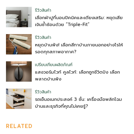
รีวิวสินค้า
เลือกผ้าปูที่นอนปิคนิคและเตียงเสริม: หยุดเสีย
เงินซ้ำซ้อนด้วย “Triple-Fit”
รีวิวสินค้า
หยุดบ้านพัง! เลือกสีทาบ้านภายนอกอย่างไรให้
รอดทุกสภาพอากาศ?
เปรียบเทียบผลิตภัณฑ์
แสงวอร์มไวท์ คูลไวท์: เลือกถูกชีวิตปัง เลือก
พลาดบ้านพัง
รีวิวสินค้า
รถเข็นอเนกประสงค์ 3 ชั้น: เครื่องมือพลิกโฉม
บ้านและธุรกิจที่คุณไม่เคยรู้?
RELATED