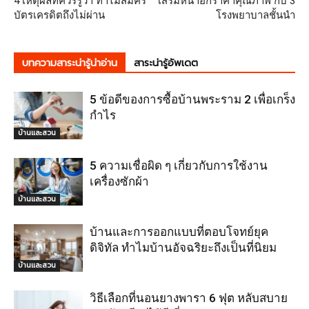
4 เหตุผลที่ควรรู้ว่า ทำไมสมัคร
เสริมหน้าอกราคาคุณภาพ กับ 3
บัตรเครดิตถึงไม่ผ่าน
โรงพยาบาลชั้นนำ
บทความสาระน่ารู้น่าอ่าน
สาระน่ารู้อัพเดต
5 ข้อดีของการซื้อบ้านพระราม 2 เพื่อเกร็ง
กำไร
บ้านและสวน
5 ความเชื่อผิด ๆ เกี่ยวกับการใช้งาน
เครื่องซักผ้า
บ้านและสวน
บ้านและการออกแบบที่ตอบโจทย์ยุค
ดิจิทัล ทำไมบ้านอัจฉริยะถึงเป็นที่นิยม
บ้านและสวน
วิธีเลือกที่นอนยางพารา 6 ฟุต หลับสบาย